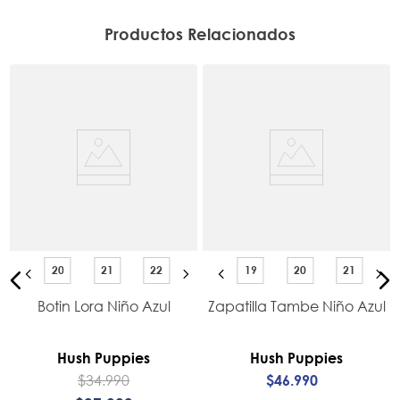
Productos Relacionados
20
21
22
19
20
21
Botin Lora Niño Azul
Zapatilla Tambe Niño Azul
Hush Puppies
Hush Puppies
$
34
.
990
$
46
.
990