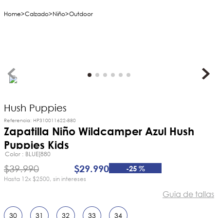
Calzado
Niño
Outdoor
Hush Puppies
Referencia
:
HP310011622-880
Zapatilla Niño Wildcamper Azul Hush
Puppies Kids
Color
BLUE[880
$
39
.
990
$
29
.
990
-
25 %
12
x
$2500
sin intereses
Guia de tallas
30
31
32
33
34