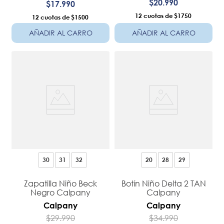
$
20
.
990
$
17
.
990
12
$1750
12
$1500
AÑADIR AL CARRO
AÑADIR AL CARRO
30
31
32
20
28
29
Zapatilla Niño Beck
Botín Niño Delta 2 TAN
Negro Calpany
Calpany
Calpany
Calpany
$
29
.
990
$
34
.
990