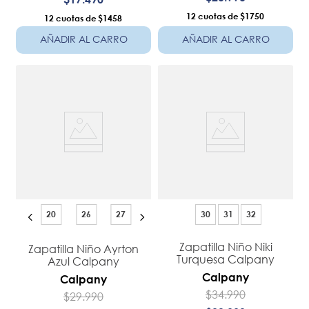
12
$1750
12
$1458
AÑADIR AL CARRO
AÑADIR AL CARRO
20
26
27
30
31
32
Zapatilla Niño Niki
Zapatilla Niño Ayrton
Turquesa Calpany
Azul Calpany
Calpany
Calpany
$
34
.
990
$
29
.
990