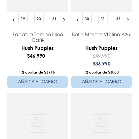
19
20
21
30
31
32
Zapatilla Tambe Niño
Botin Marcos Vl Niño Azul
Café
Hush Puppies
Hush Puppies
$
49
.
990
$
46
.
990
$
36
.
990
12
$3916
12
$3083
AÑADIR AL CARRO
AÑADIR AL CARRO