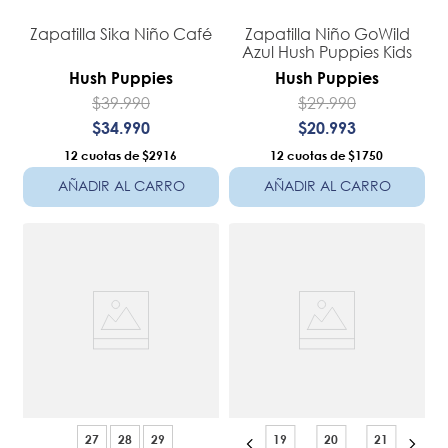
Zapatilla Sika Niño Café
Zapatilla Niño GoWild
Azul Hush Puppies Kids
Hush Puppies
Hush Puppies
$
39
.
990
$
29
.
990
$
34
.
990
$
20
.
993
12
$2916
12
$1750
AÑADIR AL CARRO
AÑADIR AL CARRO
27
28
29
19
20
21