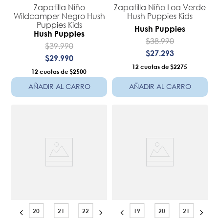
Zapatilla Niño
Zapatilla Niño Loa Verde
Wildcamper Negro Hush
Hush Puppies Kids
Puppies Kids
Hush Puppies
Hush Puppies
$
38
.
990
$
39
.
990
$
27
.
293
$
29
.
990
12
$2275
12
$2500
AÑADIR AL CARRO
AÑADIR AL CARRO
20
21
22
19
20
21