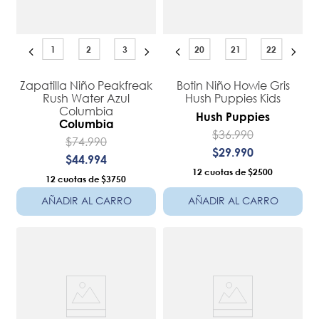
1
2
3
20
21
22
Zapatilla Niño Peakfreak
Botin Niño Howie Gris
Rush Water Azul
Hush Puppies Kids
Columbia
Hush Puppies
Columbia
$
36
.
990
$
74
.
990
$
29
.
990
$
44
.
994
12
$2500
12
$3750
AÑADIR AL CARRO
AÑADIR AL CARRO