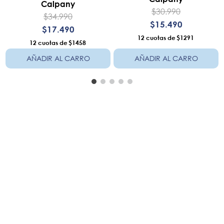
Calpany
$
30
.
990
$
34
.
990
$
15
.
490
$
17
.
490
12
$1291
12
$1458
AÑADIR AL CARRO
AÑADIR AL CARRO