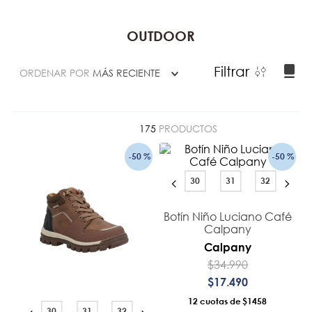
OUTDOOR
Filtrar
ORDENAR POR
MÁS RECIENTE
175
PRODUCTOS
-
50 %
-
50 %
30
31
32
Botín Niño Luciano Café
Calpany
Calpany
$
34
.
990
$
17
.
490
12
$1458
30
31
32