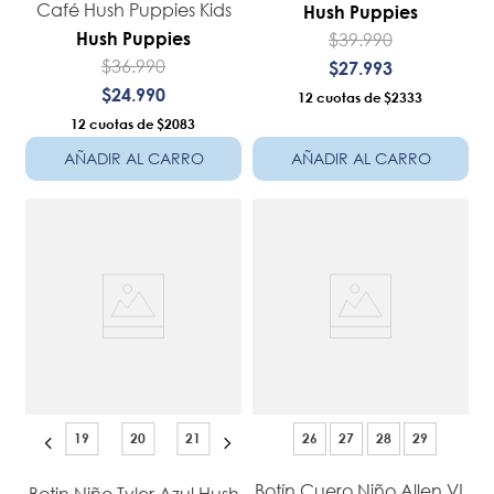
Café Hush Puppies Kids
Hush Puppies
$
39
.
990
Hush Puppies
$
36
.
990
$
27
.
993
$
24
.
990
12
$2333
12
$2083
AÑADIR AL CARRO
AÑADIR AL CARRO
19
20
21
26
27
28
29
Botín Cuero Niño Allen VL
Botin Niño Tyler Azul Hush