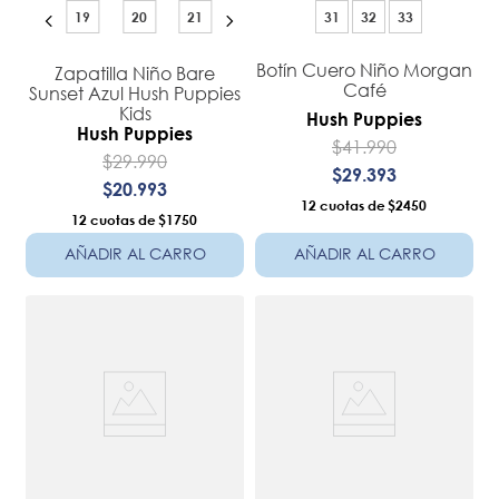
19
20
21
31
32
33
Botín Cuero Niño Morgan
Zapatilla Niño Bare
Café
Sunset Azul Hush Puppies
Kids
Hush Puppies
Hush Puppies
$
41
.
990
$
29
.
990
$
29
.
393
$
20
.
993
12
$2450
12
$1750
AÑADIR AL CARRO
AÑADIR AL CARRO