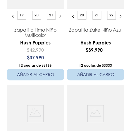
19
20
21
20
21
22
Zapatilla Timo Niño
Zapatilla Zake Niño Azul
Multicolor
Hush Puppies
Hush Puppies
$
42
.
990
$
39
.
990
$
37
.
990
12
$3166
12
$3333
AÑADIR AL CARRO
AÑADIR AL CARRO