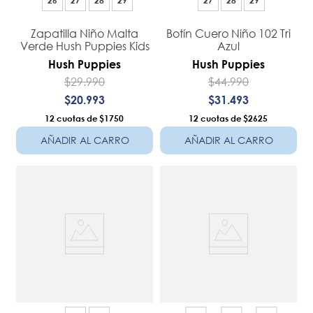
26
27
28
29
27
28
29
Zapatilla Niño Malta
Botín Cuero Niño 102 Tri
Verde Hush Puppies Kids
Azul
Hush Puppies
Hush Puppies
$
29
.
990
$
44
.
990
$
20
.
993
$
31
.
493
12
$1750
12
$2625
AÑADIR AL CARRO
AÑADIR AL CARRO