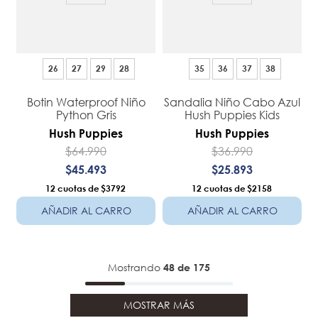
26
27
29
28
35
36
37
38
Botin Waterproof Niño
Sandalia Niño Cabo Azul
Python Gris
Hush Puppies Kids
Hush Puppies
Hush Puppies
$
64
.
990
$
36
.
990
$
45
.
493
$
25
.
893
12
$3792
12
$2158
AÑADIR AL CARRO
AÑADIR AL CARRO
Mostrando
48 de 175
MOSTRAR MÁS