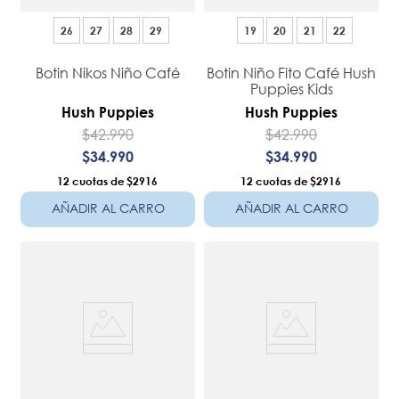
26
27
28
29
19
20
21
22
Botin Nikos Niño Café
Botin Niño Fito Café Hush
Puppies Kids
Hush Puppies
Hush Puppies
$
42
.
990
$
42
.
990
$
34
.
990
$
34
.
990
12
$2916
12
$2916
AÑADIR AL CARRO
AÑADIR AL CARRO