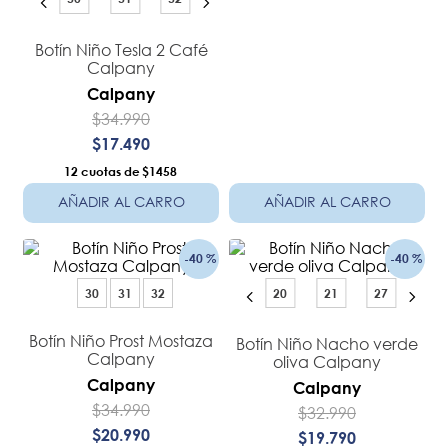
Botín Niño Tesla 2 Café
Calpany
Calpany
$
34
.
990
$
17
.
490
12
$1458
AÑADIR AL CARRO
AÑADIR AL CARRO
-
40 %
-
40 %
30
31
32
20
21
27
Botín Niño Prost Mostaza
Botín Niño Nacho verde
Calpany
oliva Calpany
Calpany
Calpany
$
34
.
990
$
32
.
990
$
20
.
990
$
19
.
790