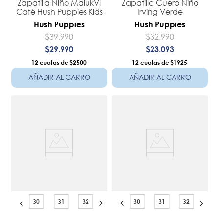
Zapatilla Niño MalukVl
Zapatilla Cuero Niño
Café Hush Puppies Kids
Irving Verde
Hush Puppies
Hush Puppies
$
39
.
990
$
32
.
990
$
29
.
990
$
23
.
093
12
$2500
12
$1925
AÑADIR AL CARRO
AÑADIR AL CARRO
30
31
32
30
31
32