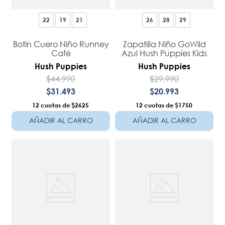
22
19
21
26
28
29
Botín Cuero Niño Runney
Zapatilla Niño GoWild
Café
Azul Hush Puppies Kids
Hush Puppies
Hush Puppies
$
44
.
990
$
29
.
990
$
31
.
493
$
20
.
993
12
$2625
12
$1750
AÑADIR AL CARRO
AÑADIR AL CARRO