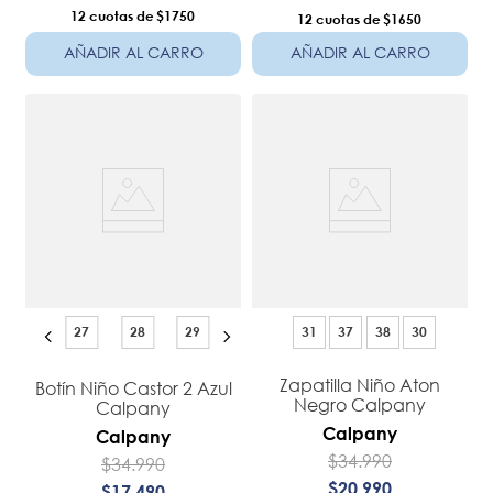
12
$1750
12
$1650
AÑADIR AL CARRO
AÑADIR AL CARRO
27
28
29
31
37
38
30
Zapatilla Niño Aton
Botín Niño Castor 2 Azul
Negro Calpany
Calpany
Calpany
Calpany
$
34
.
990
$
34
.
990
$
20
.
990
$
17
.
490