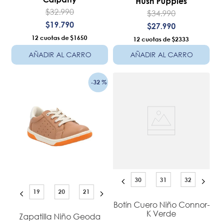
Hush Puppies
$
32
.
990
$
34
.
990
$
19
.
790
$
27
.
990
12
$1650
12
$2333
AÑADIR AL CARRO
AÑADIR AL CARRO
-
32 %
30
31
32
19
20
21
Botín Cuero Niño Connor-
K Verde
Zapatilla Niño Geoda