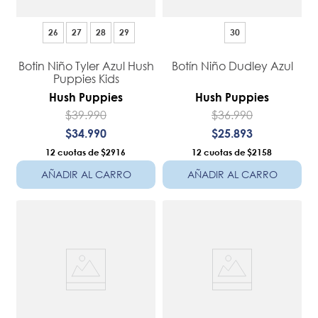
26
27
28
29
30
Botin Niño Tyler Azul Hush
Botín Niño Dudley Azul
Puppies Kids
Hush Puppies
Hush Puppies
$
39
.
990
$
36
.
990
$
34
.
990
$
25
.
893
12
$2916
12
$2158
AÑADIR AL CARRO
AÑADIR AL CARRO