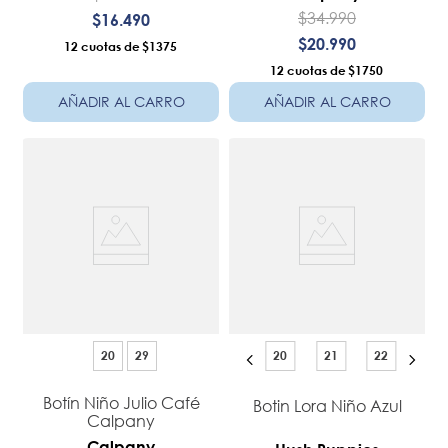
$
34
.
990
$
16
.
490
$
20
.
990
12
$1375
12
$1750
AÑADIR AL CARRO
AÑADIR AL CARRO
20
29
20
21
22
Botín Niño Julio Café
Botin Lora Niño Azul
Calpany
Calpany