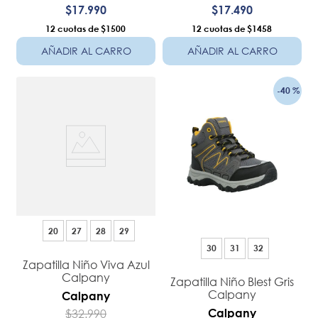
$
17
.
990
$
17
.
490
12
$1500
12
$1458
AÑADIR AL CARRO
AÑADIR AL CARRO
-
40 %
20
27
28
29
30
31
32
Zapatilla Niño Viva Azul
Calpany
Zapatilla Niño Blest Gris
Calpany
Calpany
$
32
.
990
Calpany