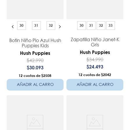
30
31
32
30
31
32
33
Zapatilla Niño Janet-K
Botin Niño Pio Azul Hush
Gris
Puppies Kids
Hush Puppies
Hush Puppies
$
34
.
990
$
42
.
990
$
24
.
493
$
30
.
093
12
$2042
12
$2508
AÑADIR AL CARRO
AÑADIR AL CARRO