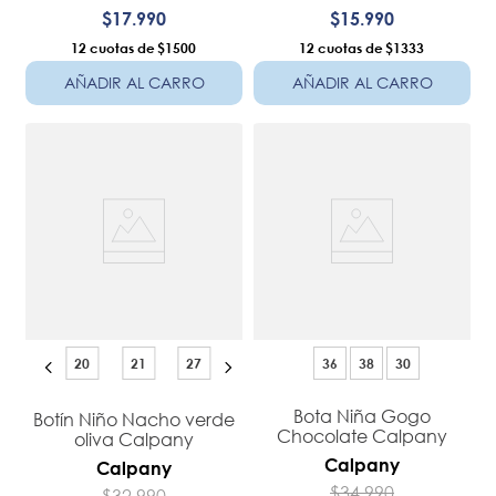
$
17
.
990
$
15
.
990
12
$1500
12
$1333
AÑADIR AL CARRO
AÑADIR AL CARRO
20
21
27
36
38
30
Bota Niña Gogo
Botín Niño Nacho verde
Chocolate Calpany
oliva Calpany
Calpany
Calpany
$
34
.
990
$
32
.
990