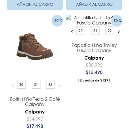
AÑADIR AL CARRO
AÑADIR AL CARRO
-
50 %
-
50 %
20
21
22
Zapatilla Niña Trolley
Fuscia Calpany
Calpany
$
30
.
990
$
15
.
490
12
$1291
30
31
32
Botín Niño Tesla 2 Café
Calpany
Calpany
$
34
.
990
$
17
.
490