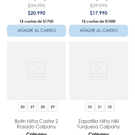
$
34
.
990
$
29
.
990
$
20
.
990
$
17
.
990
12
$1750
12
$1500
AÑADIR AL CARRO
AÑADIR AL CARRO
20
27
28
29
30
31
32
Botín Niña Castor 2
Zapatilla Niño Niki
Rosado Calpany
Turquesa Calpany
Calpany
Calpany