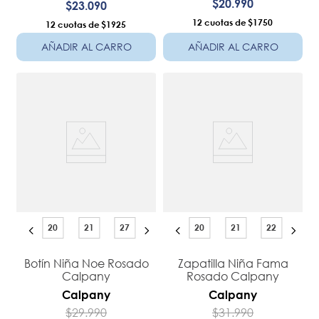
$
20
.
990
$
23
.
090
12
$1750
12
$1925
AÑADIR AL CARRO
AÑADIR AL CARRO
20
21
27
20
21
22
Botín Niña Noe Rosado
Zapatilla Niña Fama
Calpany
Rosado Calpany
Calpany
Calpany
$
29
.
990
$
31
.
990