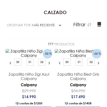
CALZADO
Filtrar
ORDENAR POR
MÁS RECIENTE
777
PRODUCTOS
-
50 %
-
50 %
30
31
32
30
31
32
Zapatilla Niño Zigi Azul
Zapatilla Niña Blest Gris
Calpany
Calpany
Calpany
Calpany
$
29
.
990
$
34
.
990
$
14
.
990
$
17
.
490
12
$1250
12
$1458