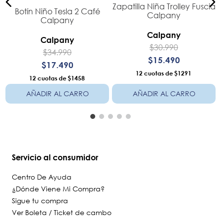
Zapatilla Niña Trolley Fuscia
Botín Niño Tesla 2 Café
Calpany
Calpany
Calpany
Calpany
$
30
.
990
$
34
.
990
$
15
.
490
$
17
.
490
12
$1291
12
$1458
AÑADIR AL CARRO
AÑADIR AL CARRO
Servicio al consumidor
Centro De Ayuda
¿Dónde Viene Mi Compra?
Sigue tu compra
Ver Boleta / Ticket de cambo