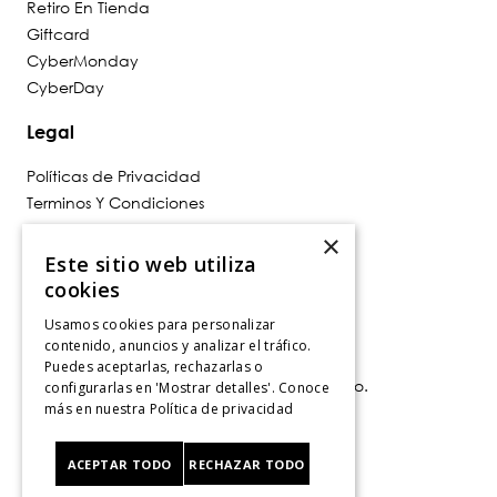
Retiro En Tienda
Giftcard
CyberMonday
CyberDay
Legal
Políticas de Privacidad
Terminos Y Condiciones
Políticas De Despacho
×
Cambios, Retracto Y Garantía
Este sitio web utiliza
Política de Privacidad de Marketing
cookies
Usamos cookies para personalizar
Contáctanos
contenido, anuncios y analizar el tráfico.
Puedes aceptarlas, rechazarlas o
Av. Las Condes 11281, Las Condes, Santiago.
configurarlas en 'Mostrar detalles'. Conoce
Santiago, Chile
más en nuestra
Política de privacidad
Tiendas
.
ACEPTAR TODO
RECHAZAR TODO