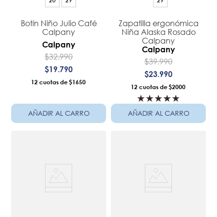
Botín Niño Julio Café
Zapatilla ergonómica
Calpany
Niña Alaska Rosado
Calpany
Calpany
Calpany
$
32
.
990
$
39
.
990
$
19
.
790
$
23
.
990
12
$1650
12
$2000
★
★
★
★
★
AÑADIR AL CARRO
AÑADIR AL CARRO