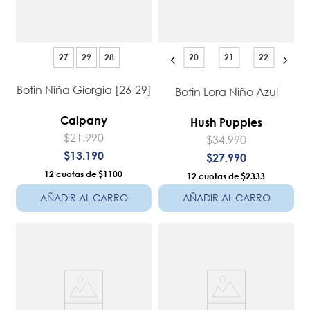
27
29
28
20
21
22
Botín Niña Giorgia [26-29]
Botin Lora Niño Azul
Calpany
Hush Puppies
$
21
.
990
$
34
.
990
$
13
.
190
$
27
.
990
12
$1100
12
$2333
AÑADIR AL CARRO
AÑADIR AL CARRO