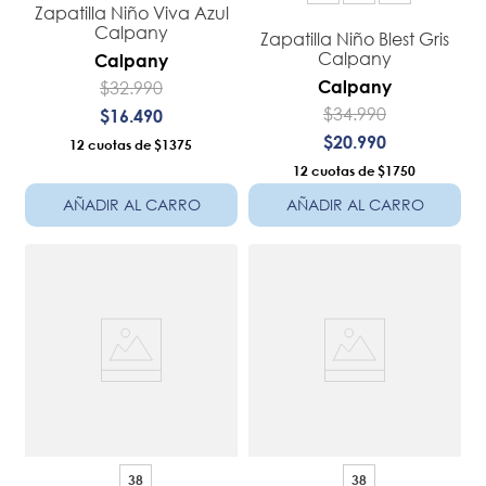
Zapatilla Niño Viva Azul
Calpany
Zapatilla Niño Blest Gris
Calpany
Calpany
$
32
.
990
Calpany
$
34
.
990
$
16
.
490
$
20
.
990
12
$1375
12
$1750
AÑADIR AL CARRO
AÑADIR AL CARRO
38
38