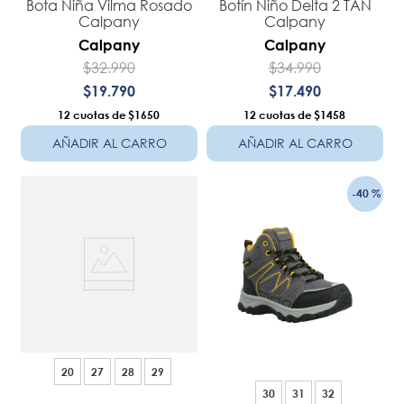
Bota Niña Vilma Rosado
Botín Niño Delta 2 TAN
Calpany
Calpany
Calpany
Calpany
$
32
.
990
$
34
.
990
$
19
.
790
$
17
.
490
12
$1650
12
$1458
AÑADIR AL CARRO
AÑADIR AL CARRO
-
40 %
20
27
28
29
30
31
32