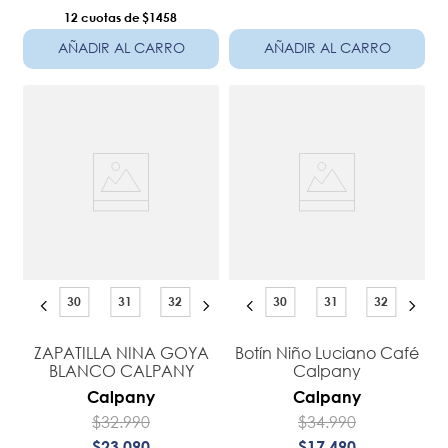
12
$1458
AÑADIR AL CARRO
AÑADIR AL CARRO
30
31
32
30
31
32
ZAPATILLA NINA GOYA
Botín Niño Luciano Café
BLANCO CALPANY
Calpany
Calpany
Calpany
$
32
.
990
$
34
.
990
$
23
.
090
$
17
.
490