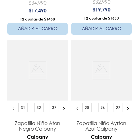
$
32
.
990
$
34
.
990
$
19
.
790
$
17
.
490
12
$1650
12
$1458
AÑADIR AL CARRO
AÑADIR AL CARRO
31
32
37
20
26
27
Zapatilla Niño Aton
Zapatilla Niño Ayrton
Negro Calpany
Azul Calpany
Calpany
Calpany