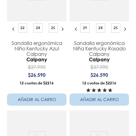
22
24
25
29
24
25
Sandalia ergonómica
Sandalia ergonómica
Niño Kentucky Azul
Niña Kentucky Rosado
Calpany
Calpany
Calpany
Calpany
$
37
.
990
$
37
.
990
$
26
.
590
$
26
.
590
12
$2216
12
$2216
★
★
★
★
★
AÑADIR AL CARRO
AÑADIR AL CARRO