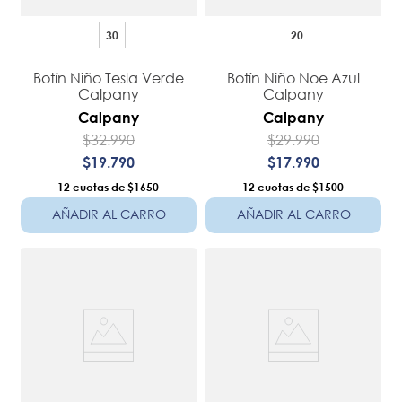
30
20
Botín Niño Tesla Verde
Botín Niño Noe Azul
Calpany
Calpany
Calpany
Calpany
$
32
.
990
$
29
.
990
$
19
.
790
$
17
.
990
12
$1650
12
$1500
AÑADIR AL CARRO
AÑADIR AL CARRO