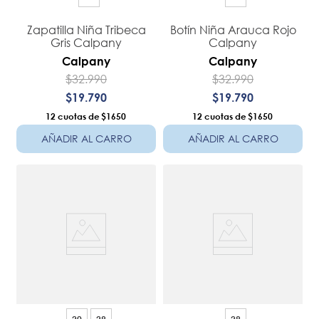
Zapatilla Niña Tribeca
Botín Niña Arauca Rojo
Gris Calpany
Calpany
Calpany
Calpany
$
32
.
990
$
32
.
990
$
19
.
790
$
19
.
790
12
$1650
12
$1650
AÑADIR AL CARRO
AÑADIR AL CARRO
20
29
29