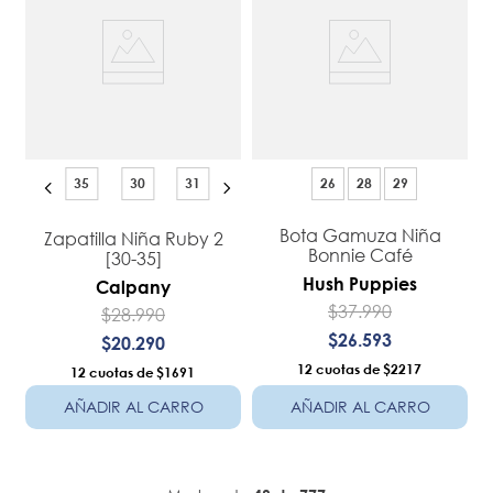
35
30
31
26
28
29
Bota Gamuza Niña
Zapatilla Niña Ruby 2
Bonnie Café
[30-35]
Hush Puppies
Calpany
$
37
.
990
$
28
.
990
$
26
.
593
$
20
.
290
12
$2217
12
$1691
AÑADIR AL CARRO
AÑADIR AL CARRO