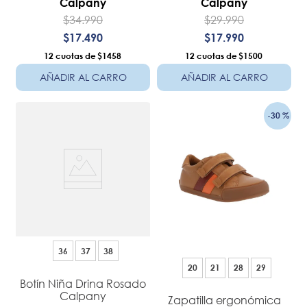
Calpany
Calpany
$
34
.
990
$
29
.
990
$
17
.
490
$
17
.
990
12
$1458
12
$1500
AÑADIR AL CARRO
AÑADIR AL CARRO
-
30 %
36
37
38
20
21
28
29
Botín Niña Drina Rosado
Calpany
Zapatilla ergonómica