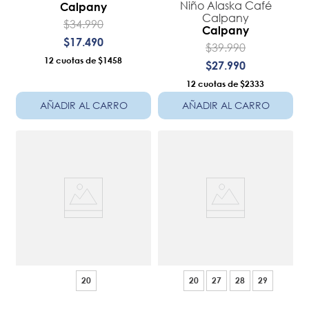
Niño Alaska Café
Calpany
Calpany
$
34
.
990
Calpany
$
17
.
490
$
39
.
990
12
$1458
$
27
.
990
12
$2333
AÑADIR AL CARRO
AÑADIR AL CARRO
20
20
27
28
29