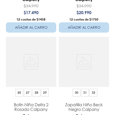
$
34
.
990
$
34
.
990
$
17
.
490
$
20
.
990
12
$1458
12
$1750
AÑADIR AL CARRO
AÑADIR AL CARRO
20
27
28
29
30
31
32
Botín Niña Delta 2
Zapatilla Niño Beck
Rosado Calpany
Negro Calpany