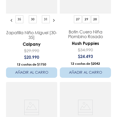
35
30
31
27
29
28
Botín Cuero Niña
Zapatilla Niño Miguel [30-
Piombino Rosado
35]
Hush Puppies
Calpany
$
34
.
990
$
29
.
990
$
24
.
493
$
20
.
990
12
$2042
12
$1750
AÑADIR AL CARRO
AÑADIR AL CARRO