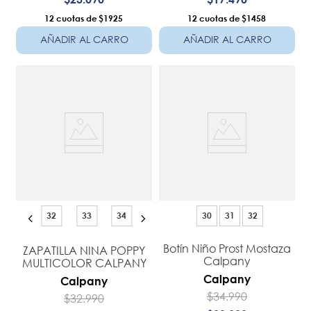
12
$1925
12
$1458
AÑADIR AL CARRO
AÑADIR AL CARRO
32
33
34
30
31
32
Botín Niño Prost Mostaza
ZAPATILLA NINA POPPY
Calpany
MULTICOLOR CALPANY
Calpany
Calpany
$
34
.
990
$
32
.
990