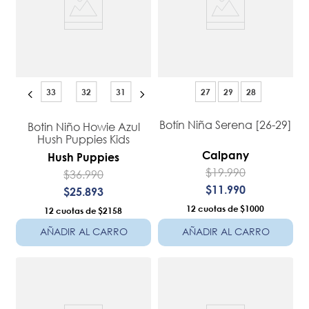
33
32
31
27
29
28
Botín Niña Serena [26-29]
Botin Niño Howie Azul
Hush Puppies Kids
Calpany
Hush Puppies
$
19
.
990
$
36
.
990
$
11
.
990
$
25
.
893
12
$1000
12
$2158
AÑADIR AL CARRO
AÑADIR AL CARRO