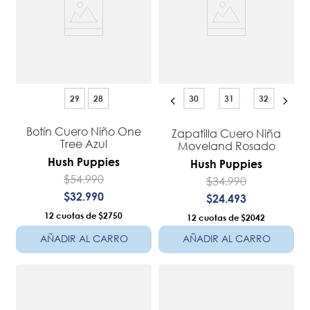
29
28
30
31
32
Botín Cuero Niño One
Zapatilla Cuero Niña
Tree Azul
Moveland Rosado
Hush Puppies
Hush Puppies
$
54
.
990
$
34
.
990
$
32
.
990
$
24
.
493
12
$2750
12
$2042
AÑADIR AL CARRO
AÑADIR AL CARRO