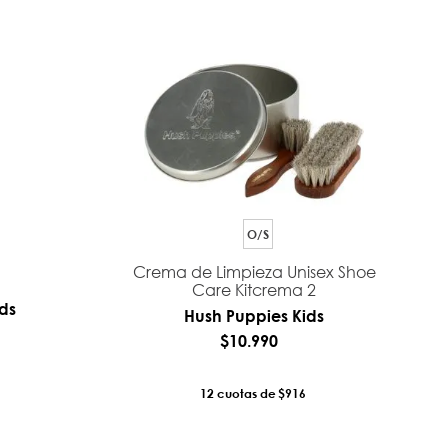
O/S
Crema de Limpieza Unisex Shoe
Care Kitcrema 2
ds
Hush Puppies Kids
$
10
.
990
12
$916
RRO
AÑADIR AL CARRO