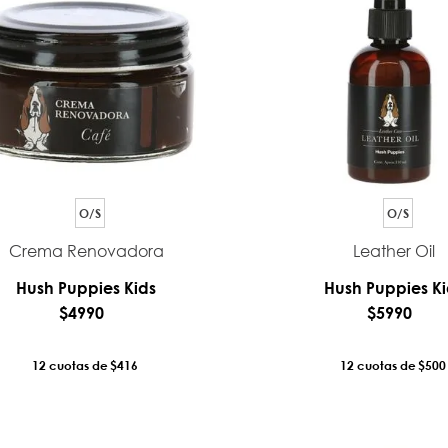
O/S
O/S
Crema Renovadora
Leather Oil
Hush Puppies Kids
Hush Puppies Ki
$
4990
$
5990
12
$416
12
$500
AÑADIR AL CARRO
AÑADIR AL CA