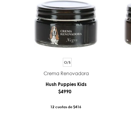
O/S
Crema Renovadora
Hush Puppies Kids
$
4990
12
$416
AÑADIR AL CARRO