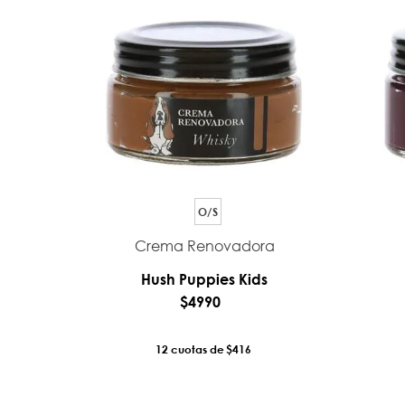
O/S
Crema Renovadora
Hush Puppies Kids
$
4990
12
$416
AÑADIR AL CARRO