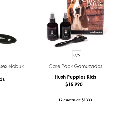
O/S
nisex Nobuk
Care Pack Gamuzados
Hush Puppies Kids
ds
$
15
.
990
12
$1333
RRO
AÑADIR AL CARRO