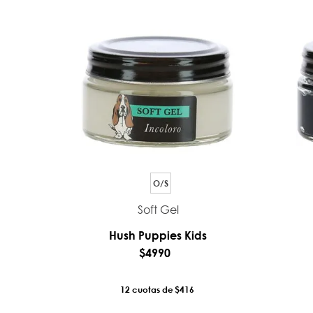
O/S
Soft Gel
Hush Puppies Kids
$
4990
12
$416
AÑADIR AL CARRO