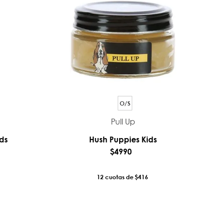
O/S
Pull Up
ds
Hush Puppies Kids
$
4990
12
$416
RRO
AÑADIR AL CARRO