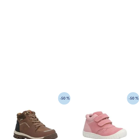
-
50 %
-
50 %