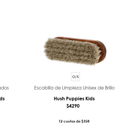
O/S
ados
Escobilla de Limpieza Unisex de Brillo
ds
Hush Puppies Kids
$
4290
12
$358
RRO
AÑADIR AL CARRO