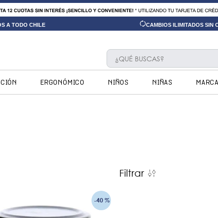
OS A TODO CHILE
CAMBIOS ILIMITADOS SIN
¿QUÉ BUSCAS?
TÉRMINOS MÁS BUSCADOS
CCIÓN
ERGONÓMICO
NIÑOS
NIÑAS
MARC
1
.
ninos
2
.
ninas
3
.
hush puppies kids
4
.
calpany
5
.
ergonomicos
Filtrar
6
.
zapatillas
7
.
ergonomico
-
40 %
8
.
botin niño