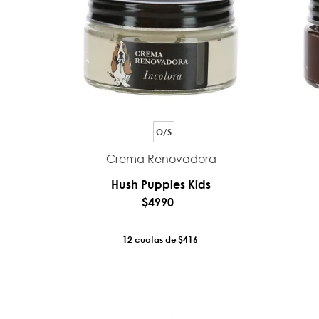
O/S
Crema Renovadora
Hush Puppies Kids
$
4990
12
$416
AÑADIR AL CARRO