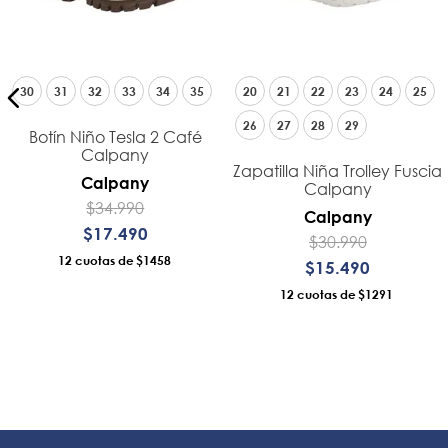
30
31
32
33
34
35
20
21
22
23
24
25
26
27
28
29
Botín Niño Tesla 2 Café
Calpany
Zapatilla Niña Trolley Fuscia
Calpany
Calpany
$
34
.
990
Calpany
$
17
.
490
$
30
.
990
12
$1458
$
15
.
490
12
$1291
AÑADIR AL CARRO
AÑADIR AL CARRO