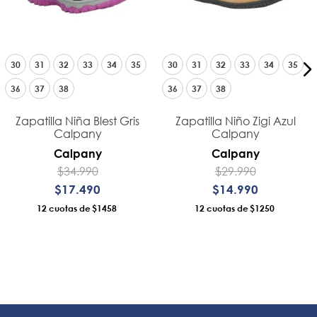
30
31
32
33
34
35
30
31
32
33
34
35
36
37
38
36
37
38
Zapatilla Niña Blest Gris
Zapatilla Niño Zigi Azul
Calpany
Calpany
Calpany
Calpany
$
34
.
990
$
29
.
990
$
17
.
490
$
14
.
990
12
$1458
12
$1250
AÑADIR AL CARRO
AÑADIR AL CARRO