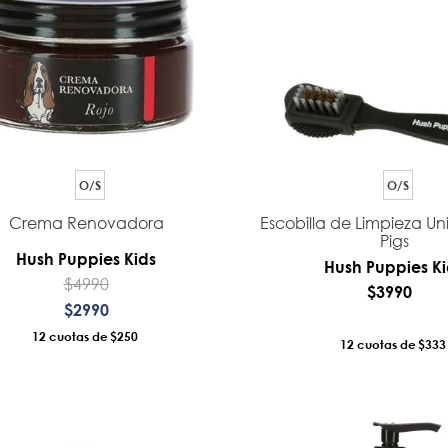
9
.
botin niña
10
.
sandalias
O/S
O/S
Crema Renovadora
Escobilla de Limpieza U
Pigs
Hush Puppies Kids
Hush Puppies Ki
$
4990
$
3990
$
2990
12
$250
12
$333
AÑADIR AL CARRO
AÑADIR AL CA