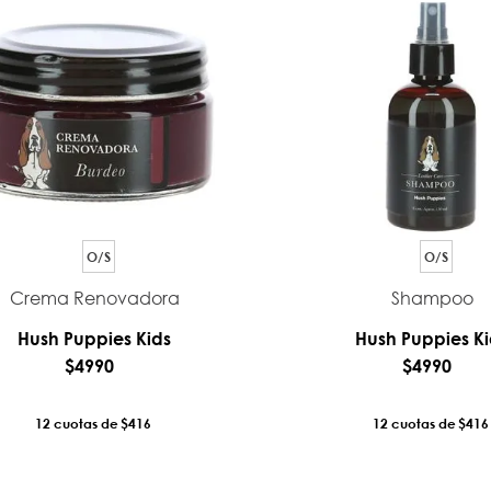
O/S
O/S
Crema Renovadora
Shampoo
Hush Puppies Kids
Hush Puppies Ki
$
4990
$
4990
12
$416
12
$416
AÑADIR AL CARRO
AÑADIR AL CA