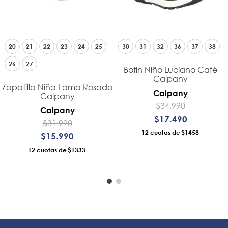
20
21
22
23
24
25
30
31
32
36
37
38
26
27
Botín Niño Luciano Café
Calpany
Zapatilla Niña Fama Rosado
Calpany
Calpany
$
34
.
990
Calpany
$
17
.
490
$
31
.
990
12
$1458
$
15
.
990
12
$1333
AÑADIR AL CARRO
AÑADIR AL CARRO