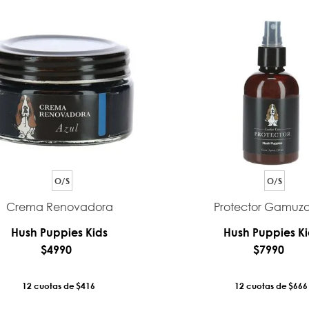
O/S
O/S
Crema Renovadora
Protector Gamuz
Hush Puppies Kids
Hush Puppies Ki
$
4990
$
7990
12
$416
12
$666
AÑADIR AL CARRO
AÑADIR AL CA