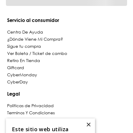
Servicio al consumidor
Centro De Ayuda
¿Dónde Viene Mi Compra?
Sigue tu compra
Ver Boleta / Ticket de cambo
Retiro En Tienda
Giftcard
CyberMonday
CyberDay
Legal
Políticas de Privacidad
Terminos Y Condiciones
Políticas De Despacho
×
Cambios, Retracto Y Garantía
Este sitio web utiliza