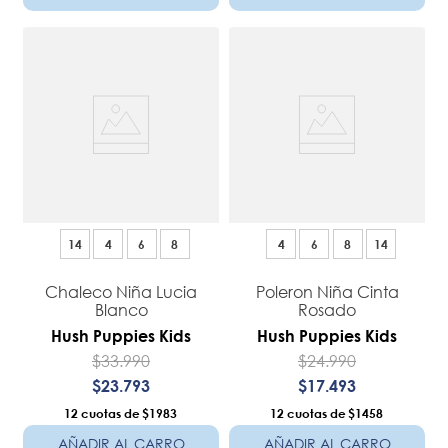
14
4
6
8
4
6
8
14
Chaleco Niña Lucia
Poleron Niña Cinta
Blanco
Rosado
Hush Puppies Kids
Hush Puppies Kids
$
33
.
990
$
24
.
990
$
23
.
793
$
17
.
493
12
$1983
12
$1458
AÑADIR AL CARRO
AÑADIR AL CARRO