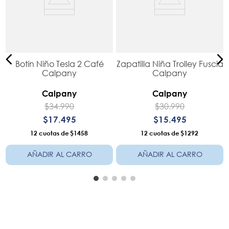
Botín Niño Tesla 2 Café
Zapatilla Niña Trolley Fuscia
o
Calpany
Calpany
Calpany
Calpany
$
34
.
990
$
30
.
990
$
17
.
495
$
15
.
495
12
$1458
12
$1292
AÑADIR AL CARRO
AÑADIR AL CARRO