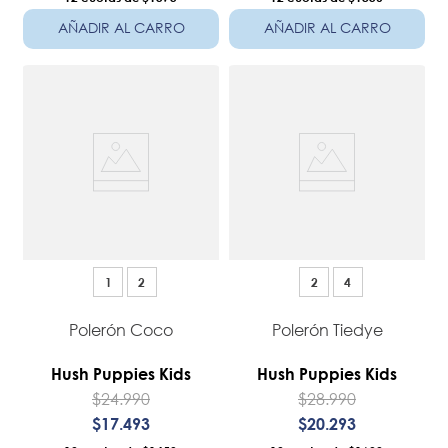
AÑADIR AL CARRO
AÑADIR AL CARRO
1
2
2
4
Polerón Coco
Polerón Tiedye
Hush Puppies Kids
Hush Puppies Kids
$
24
.
990
$
28
.
990
$
17
.
493
$
20
.
293