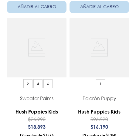
AÑADIR AL CARRO
AÑADIR AL CARRO
2
4
6
1
Sweater Palms
Polerón Puppy
Hush Puppies Kids
Hush Puppies Kids
$
26
.
990
$
26
.
990
$
18
.
893
$
16
.
190
12
$1575
12
$1350