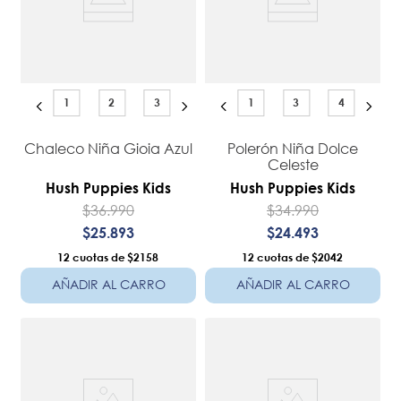
1
2
3
1
3
4
Chaleco Niña Gioia Azul
Polerón Niña Dolce
Celeste
Hush Puppies Kids
Hush Puppies Kids
$
36
.
990
$
34
.
990
$
25
.
893
$
24
.
493
12
$2158
12
$2042
AÑADIR AL CARRO
AÑADIR AL CARRO