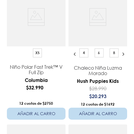
XS
4
6
8
Niño Polar Fast Trek™ V
Chaleco Niña Luzma
Full Zip
Morado
Columbia
Hush Puppies Kids
$
32
.
990
$
28
.
990
$
20
.
293
12
$2750
12
$1692
AÑADIR AL CARRO
AÑADIR AL CARRO