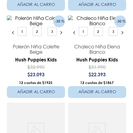
AÑADIR AL CARRO
AÑADIR AL CARRO
-
30 %
-
30 %
1
2
3
1
2
3
Polerón Niña Colette
Chaleco Niña Elena
Beige
Blanco
Hush Puppies Kids
Hush Puppies Kids
$
32
.
990
$
31
.
990
$
23
.
093
$
22
.
393
12
$1925
12
$1867
AÑADIR AL CARRO
AÑADIR AL CARRO