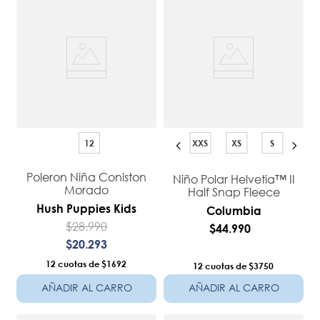
12
XXS
XS
S
Poleron Niña Coniston
Niño Polar Helvetia™ II
Morado
Half Snap Fleece
Hush Puppies Kids
Columbia
$
28
.
990
$
44
.
990
$
20
.
293
12
$1692
12
$3750
AÑADIR AL CARRO
AÑADIR AL CARRO