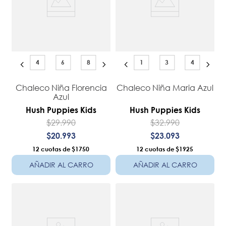
4
6
8
1
3
4
Chaleco Niña Florencia
Chaleco Niña Maria Azul
Azul
Hush Puppies Kids
Hush Puppies Kids
$
29
.
990
$
32
.
990
$
20
.
993
$
23
.
093
12
$1750
12
$1925
AÑADIR AL CARRO
AÑADIR AL CARRO