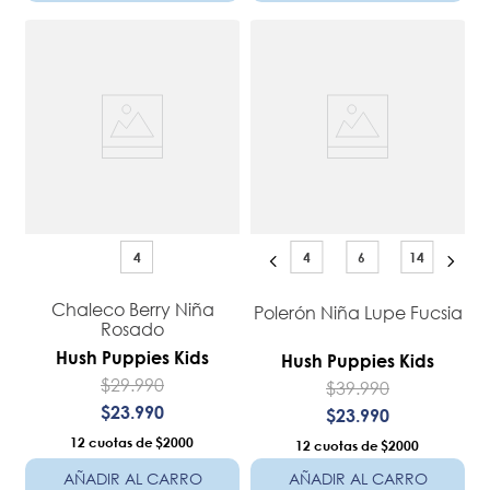
4
4
6
14
Chaleco Berry Niña
Polerón Niña Lupe Fucsia
Rosado
Hush Puppies Kids
Hush Puppies Kids
$
29
.
990
$
39
.
990
$
23
.
990
$
23
.
990
12
$2000
12
$2000
AÑADIR AL CARRO
AÑADIR AL CARRO