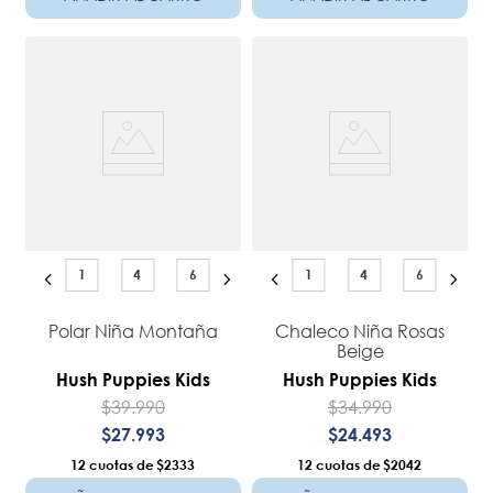
1
4
6
1
4
6
Polar Niña Montaña
Chaleco Niña Rosas
Beige
Hush Puppies Kids
Hush Puppies Kids
$
39
.
990
$
34
.
990
$
27
.
993
$
24
.
493
12
$2333
12
$2042