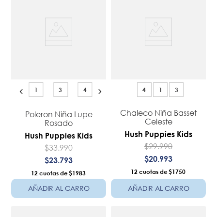
1
3
4
4
1
3
Chaleco Niña Basset
Poleron Niña Lupe
Celeste
Rosado
Hush Puppies Kids
Hush Puppies Kids
$
29
.
990
$
33
.
990
$
20
.
993
$
23
.
793
12
$1750
12
$1983
AÑADIR AL CARRO
AÑADIR AL CARRO