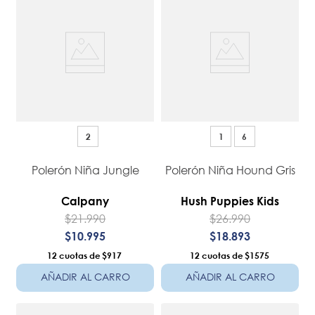
2
1
6
Polerón Niña Jungle
Polerón Niña Hound Gris
Calpany
Hush Puppies Kids
$
21
.
990
$
26
.
990
$
10
.
995
$
18
.
893
12
$917
12
$1575
AÑADIR AL CARRO
AÑADIR AL CARRO