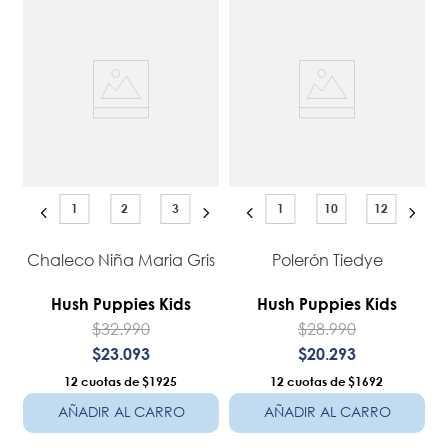
1
2
3
1
10
12
Chaleco Niña Maria Gris
Polerón Tiedye
Hush Puppies Kids
Hush Puppies Kids
$
32
.
990
$
28
.
990
$
23
.
093
$
20
.
293
12
$1925
12
$1692
AÑADIR AL CARRO
AÑADIR AL CARRO