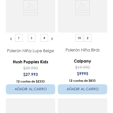
1
3
4
10
2
Polerón Niña Birds
Polerón Niña Lupe Beige
Calpany
Hush Puppies Kids
$
19
.
990
$
39
.
990
$
9995
$
27
.
993
12
$833
12
$2333
AÑADIR AL CARRO
AÑADIR AL CARRO