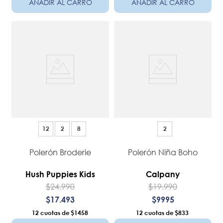
AÑADIR AL CARRO
AÑADIR AL CARRO
12
2
8
2
Polerón Broderie
Polerón Niña Boho
Hush Puppies Kids
Calpany
$
24
.
990
$
19
.
990
$
17
.
493
$
9995
12
$1458
12
$833