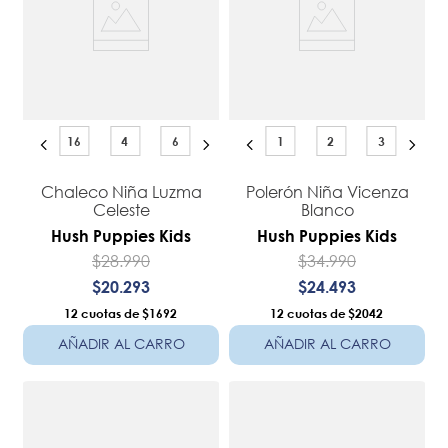
16
4
6
1
2
3
Chaleco Niña Luzma
Polerón Niña Vicenza
Celeste
Blanco
Hush Puppies Kids
Hush Puppies Kids
$
28
.
990
$
34
.
990
$
20
.
293
$
24
.
493
12
$1692
12
$2042
AÑADIR AL CARRO
AÑADIR AL CARRO