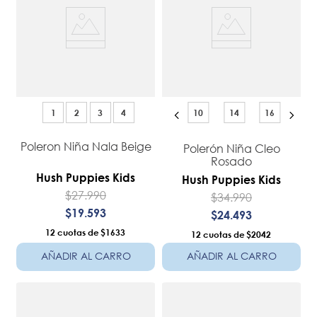
1
2
3
4
10
14
16
Poleron Niña Nala Beige
Polerón Niña Cleo
Rosado
Hush Puppies Kids
Hush Puppies Kids
$
27
.
990
$
34
.
990
$
19
.
593
$
24
.
493
12
$1633
12
$2042
AÑADIR AL CARRO
AÑADIR AL CARRO