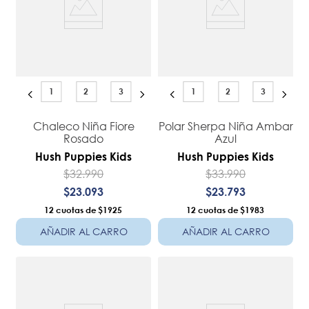
1
2
3
1
2
3
Chaleco Niña Fiore
Polar Sherpa Niña Ambar
Rosado
Azul
Hush Puppies Kids
Hush Puppies Kids
$
32
.
990
$
33
.
990
$
23
.
093
$
23
.
793
12
$1925
12
$1983
AÑADIR AL CARRO
AÑADIR AL CARRO