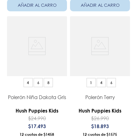
AÑADIR AL CARRO
AÑADIR AL CARRO
4
6
8
1
4
6
Polerón Niña Dakota Gris
Polerón Terry
Hush Puppies Kids
Hush Puppies Kids
$
24
.
990
$
26
.
990
$
17
.
493
$
18
.
893
12
$1458
12
$1575