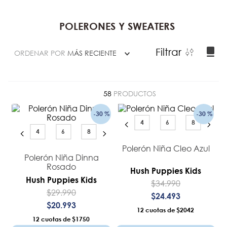
POLERONES Y SWEATERS
Filtrar
ORDENAR POR
MÁS RECIENTE
58
PRODUCTOS
-
30 %
-
30 %
4
6
8
4
6
8
Polerón Niña Cleo Azul
Polerón Niña Dinna
Rosado
Hush Puppies Kids
Hush Puppies Kids
$
34
.
990
$
29
.
990
$
24
.
493
$
20
.
993
12
$2042
12
$1750