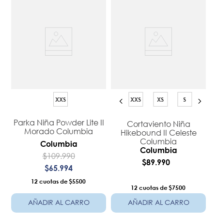
XXS
XXS
XS
S
Parka Niña Powder Lite II
Cortaviento Niña
Morado Columbia
Hikebound II Celeste
Columbia
Columbia
Columbia
$
109
.
990
$
89
.
990
$
65
.
994
12
$5500
12
$7500
AÑADIR AL CARRO
AÑADIR AL CARRO