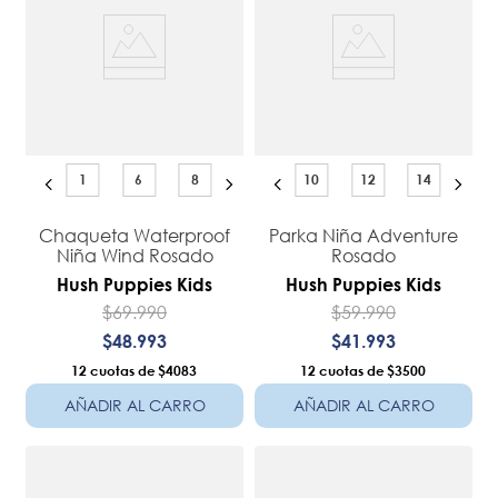
1
6
8
10
12
14
Chaqueta Waterproof
Parka Niña Adventure
Niña Wind Rosado
Rosado
Hush Puppies Kids
Hush Puppies Kids
$
69
.
990
$
59
.
990
$
48
.
993
$
41
.
993
12
$4083
12
$3500
AÑADIR AL CARRO
AÑADIR AL CARRO