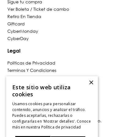
Sigue tu compra
Ver Boleta / Ticket de cambo
Retiro En Tienda
Giftcard
CyberMonday
CyberDay
Legal
Políticas de Privacidad
Terminos Y Condiciones
Políticas De Despacho
×
Cambios, Retracto Y Garantía
Este sitio web utiliza
Política de Privacidad de Marketing
cookies
Usamos cookies para personalizar
Contáctanos
contenido, anuncios y analizar el tráfico.
Puedes aceptarlas, rechazarlas o
Av. Las Condes 11281, Las Condes, Santiago.
configurarlas en 'Mostrar detalles'. Conoce
Santiago, Chile
más en nuestra
Política de privacidad
Tiendas
.