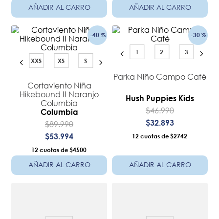
AÑADIR AL CARRO
AÑADIR AL CARRO
-
40 %
-
30 %
1
2
3
XXS
XS
S
Parka Niño Campo Café
Cortaviento Niña
Hikebound II Naranjo
Hush Puppies Kids
Columbia
$
46
.
990
Columbia
$
32
.
893
$
89
.
990
$
53
.
994
12
$2742
12
$4500
AÑADIR AL CARRO
AÑADIR AL CARRO