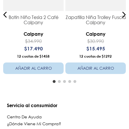
Botín Niño Tesla 2 Café
Zapatilla Niña Trolley Fuscia
o
Calpany
Calpany
Calpany
Calpany
$
34
.
990
$
30
.
990
$
17
.
490
$
15
.
495
12
$1458
12
$1292
AÑADIR AL CARRO
AÑADIR AL CARRO
Servicio al consumidor
Centro De Ayuda
¿Dónde Viene Mi Compra?