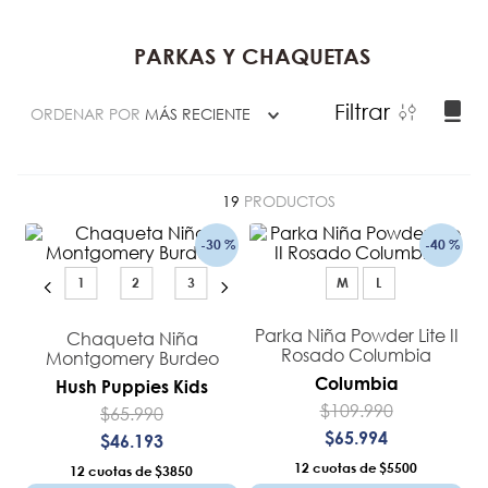
PARKAS Y CHAQUETAS
Filtrar
ORDENAR POR
MÁS RECIENTE
19
PRODUCTOS
-
30 %
-
40 %
1
2
3
M
L
Parka Niña Powder Lite II
Chaqueta Niña
Rosado Columbia
Montgomery Burdeo
Columbia
Hush Puppies Kids
$
109
.
990
$
65
.
990
$
65
.
994
$
46
.
193
12
$5500
12
$3850