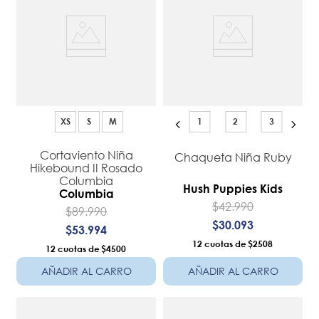
XS
S
M
1
2
3
Cortaviento Niña
Chaqueta Niña Ruby
Hikebound II Rosado
Columbia
Hush Puppies Kids
Columbia
$
42
.
990
$
89
.
990
$
30
.
093
$
53
.
994
12
$2508
12
$4500
AÑADIR AL CARRO
AÑADIR AL CARRO