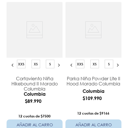
XXS
XS
S
XXS
XS
S
Cortaviento Niña
Parka Niña Powder Lite II
Hikebound II Morado
Hood Morado Columbia
Columbia
Columbia
Columbia
$
109
.
990
$
89
.
990
12
$9166
12
$7500
AÑADIR AL CARRO
AÑADIR AL CARRO