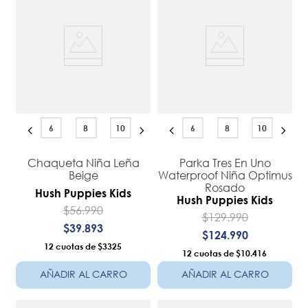
6
8
10
6
8
10
Chaqueta Niña Leña
Parka Tres En Uno
Beige
Waterproof Niña Optimus
Rosado
Hush Puppies Kids
Hush Puppies Kids
$
56
.
990
$
129
.
990
$
39
.
893
$
124
.
990
12
$3325
12
$10.416
AÑADIR AL CARRO
AÑADIR AL CARRO