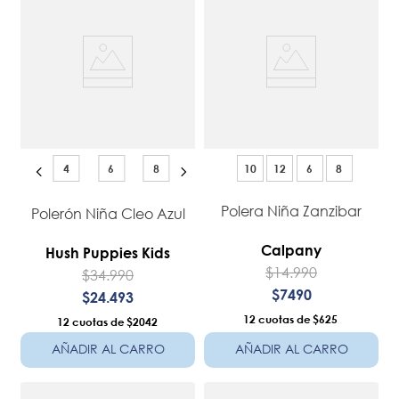
4
6
8
10
12
6
8
Polera Niña Zanzibar
Polerón Niña Cleo Azul
Calpany
Hush Puppies Kids
$
14
.
990
$
34
.
990
$
7490
$
24
.
493
12
$625
12
$2042
AÑADIR AL CARRO
AÑADIR AL CARRO