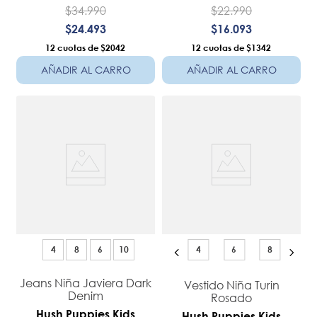
$
34
.
990
$
22
.
990
$
24
.
493
$
16
.
093
12
$2042
12
$1342
AÑADIR AL CARRO
AÑADIR AL CARRO
4
8
6
10
4
6
8
Jeans Niña Javiera Dark
Vestido Niña Turin
Denim
Rosado
Hush Puppies Kids
Hush Puppies Kids