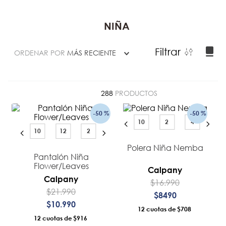
NIÑA
Filtrar
ORDENAR POR
MÁS RECIENTE
288
PRODUCTOS
-
50 %
-
50 %
10
2
4
10
12
2
Polera Niña Nemba
Pantalón Niña
Flower/Leaves
Calpany
Calpany
$
16
.
990
$
21
.
990
$
8490
$
10
.
990
12
$708
12
$916