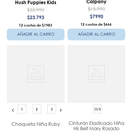
Calpany
Hush Puppies Kids
$
15
.
990
$
33
.
990
$
7990
$
23
.
793
12
$666
12
$1983
AÑADIR AL CARRO
AÑADIR AL CARRO
1
2
3
O/S
Cinturón Elasticado Niña
Chaqueta Niña Ruby
Hk Belt Mary Rosado