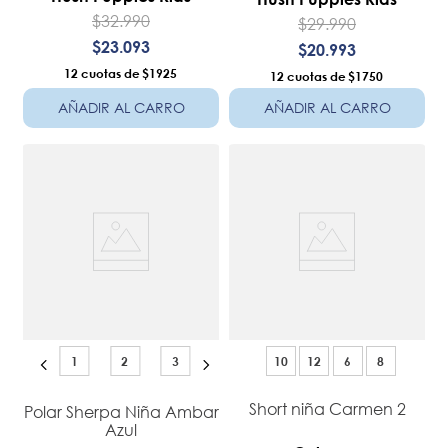
$
32
.
990
$
29
.
990
$
23
.
093
$
20
.
993
12
$1925
12
$1750
AÑADIR AL CARRO
AÑADIR AL CARRO
1
2
3
10
12
6
8
Short niña Carmen 2
Polar Sherpa Niña Ambar
Azul