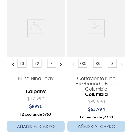
10
12
4
XXS
XS
S
Blusa Niña Lady
Cortaviento Niña
Hikebound II Beige
Columbia
Calpany
Columbia
$
17
.
990
$
89
.
990
$
8990
$
53
.
994
12
$750
12
$4500
AÑADIR AL CARRO
AÑADIR AL CARRO