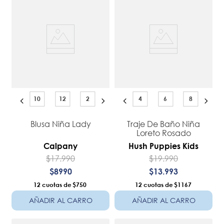
10
12
2
4
6
8
Blusa Niña Lady
Traje De Baño Niña
Loreto Rosado
Calpany
Hush Puppies Kids
$
17
.
990
$
19
.
990
$
8990
$
13
.
993
12
$750
12
$1167
AÑADIR AL CARRO
AÑADIR AL CARRO