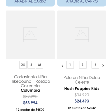
AÑADIR AL CARRO
AÑADIR AL CARRO
XS
S
M
1
3
4
Cortaviento Niña
Polerón Niña Dolce
Hikebound II Rosado
Celeste
Columbia
Hush Puppies Kids
Columbia
$
34
.
990
$
89
.
990
$
24
.
493
$
53
.
994
12
$2042
12
$4500