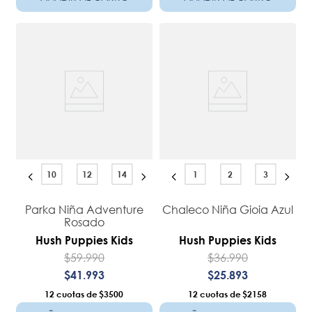
10
12
14
1
2
3
Parka Niña Adventure
Chaleco Niña Gioia Azul
Rosado
Hush Puppies Kids
Hush Puppies Kids
$
59
.
990
$
36
.
990
$
41
.
993
$
25
.
893
12
$3500
12
$2158