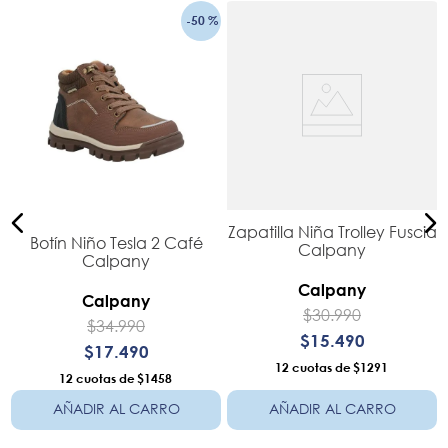
-
50 %
Zapatilla Niña Trolley Fuscia
Botín Niño Tesla 2 Café
Calpany
Calpany
Calpany
Calpany
$
30
.
990
$
34
.
990
$
15
.
490
$
17
.
490
12
$1291
12
$1458
AÑADIR AL CARRO
AÑADIR AL CARRO