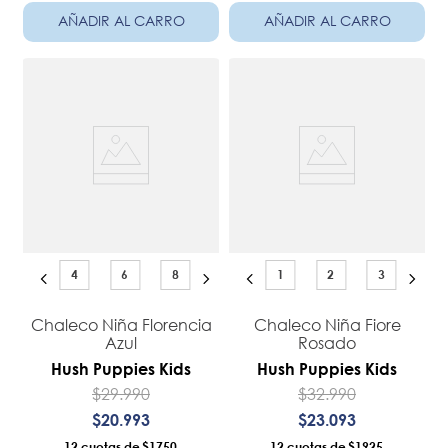
AÑADIR AL CARRO
AÑADIR AL CARRO
4
6
8
1
2
3
Chaleco Niña Florencia
Chaleco Niña Fiore
Azul
Rosado
Hush Puppies Kids
Hush Puppies Kids
$
29
.
990
$
32
.
990
$
20
.
993
$
23
.
093
12
$1750
12
$1925