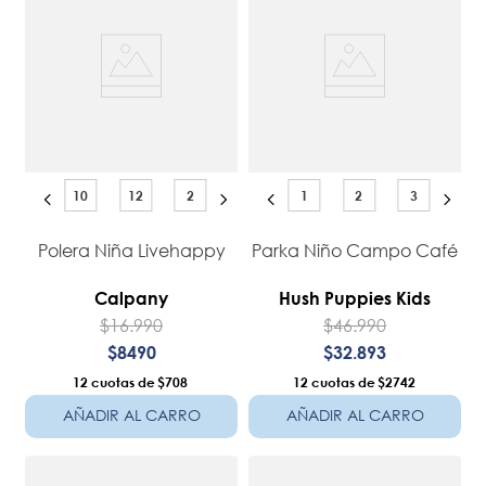
10
12
2
1
2
3
Polera Niña Livehappy
Parka Niño Campo Café
Calpany
Hush Puppies Kids
$
16
.
990
$
46
.
990
$
8490
$
32
.
893
12
$708
12
$2742
AÑADIR AL CARRO
AÑADIR AL CARRO