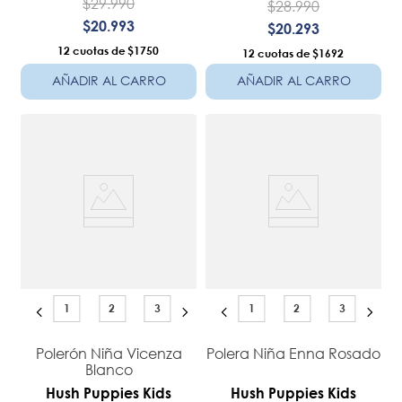
$
29
.
990
$
28
.
990
$
20
.
993
$
20
.
293
12
$1750
12
$1692
AÑADIR AL CARRO
AÑADIR AL CARRO
1
2
3
1
2
3
Polerón Niña Vicenza
Polera Niña Enna Rosado
Blanco
Hush Puppies Kids
Hush Puppies Kids