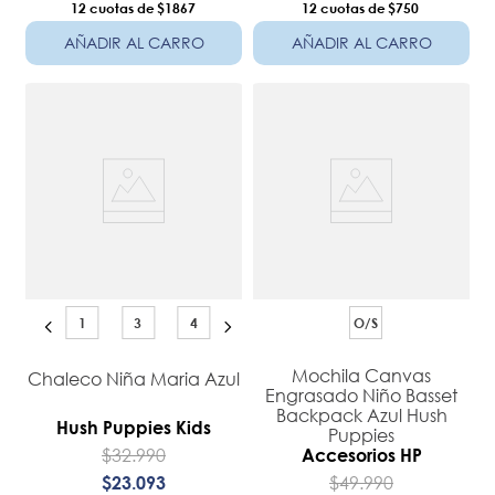
12
$1867
12
$750
AÑADIR AL CARRO
AÑADIR AL CARRO
1
3
4
O/S
Mochila Canvas
Chaleco Niña Maria Azul
Engrasado Niño Basset
Backpack Azul Hush
Hush Puppies Kids
Puppies
$
32
.
990
Accesorios HP
$
49
.
990
$
23
.
093