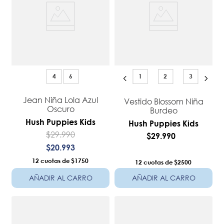
4
6
1
2
3
Jean Niña Lola Azul
Vestido Blossom Niña
Oscuro
Burdeo
Hush Puppies Kids
Hush Puppies Kids
$
29
.
990
$
29
.
990
$
20
.
993
12
$1750
12
$2500
AÑADIR AL CARRO
AÑADIR AL CARRO