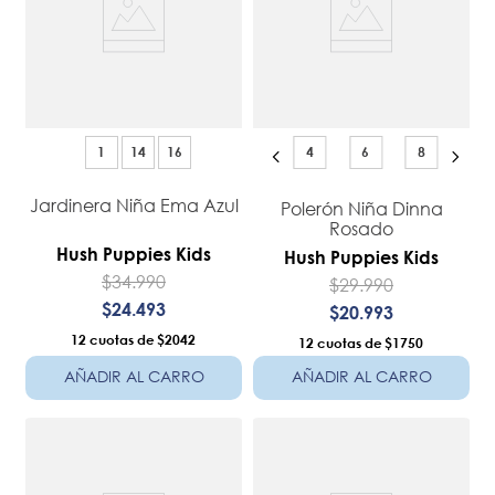
1
14
16
4
6
8
Jardinera Niña Ema Azul
Polerón Niña Dinna
Rosado
Hush Puppies Kids
Hush Puppies Kids
$
34
.
990
$
29
.
990
$
24
.
493
$
20
.
993
12
$2042
12
$1750
AÑADIR AL CARRO
AÑADIR AL CARRO