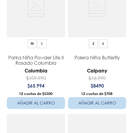
M
L
2
6
Parka Niña Powder Lite II
Polera Niña Butterfly
Rosado Columbia
Columbia
Calpany
$
109
.
990
$
16
.
990
$
65
.
994
$
8490
12
$5500
12
$708
AÑADIR AL CARRO
AÑADIR AL CARRO