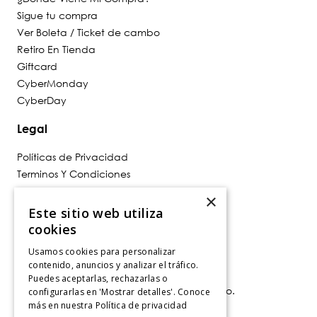
Sigue tu compra
Ver Boleta / Ticket de cambo
Retiro En Tienda
Giftcard
CyberMonday
CyberDay
Legal
Políticas de Privacidad
Terminos Y Condiciones
Políticas De Despacho
×
Cambios, Retracto Y Garantía
Este sitio web utiliza
Política de Privacidad de Marketing
cookies
Usamos cookies para personalizar
Contáctanos
contenido, anuncios y analizar el tráfico.
Puedes aceptarlas, rechazarlas o
Av. Las Condes 11281, Las Condes, Santiago.
configurarlas en 'Mostrar detalles'. Conoce
Santiago, Chile
más en nuestra
Política de privacidad