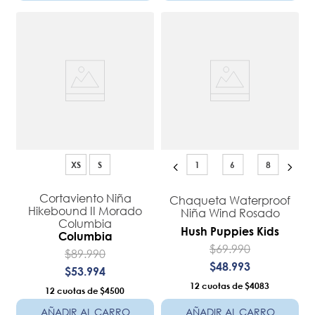
XS
S
1
6
8
Cortaviento Niña
Chaqueta Waterproof
Hikebound II Morado
Niña Wind Rosado
Columbia
Hush Puppies Kids
Columbia
$
69
.
990
$
89
.
990
$
48
.
993
$
53
.
994
12
$4083
12
$4500
AÑADIR AL CARRO
AÑADIR AL CARRO