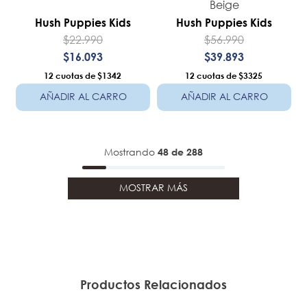
Beige
Hush Puppies Kids
Hush Puppies Kids
$
22
.
990
$
56
.
990
$
16
.
093
$
39
.
893
12
$1342
12
$3325
AÑADIR AL CARRO
AÑADIR AL CARRO
Mostrando
48 de 288
MOSTRAR MÁS
Productos Relacionados