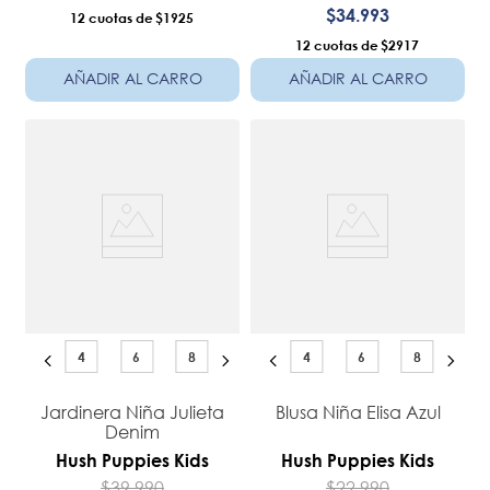
$
34
.
993
12
$1925
12
$2917
AÑADIR AL CARRO
AÑADIR AL CARRO
4
6
8
4
6
8
Jardinera Niña Julieta
Blusa Niña Elisa Azul
Denim
Hush Puppies Kids
Hush Puppies Kids
$
39
.
990
$
22
.
990