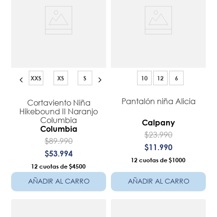
XXS
XS
S
10
12
6
Pantalón niña Alicia
Cortaviento Niña
Hikebound II Naranjo
Columbia
Calpany
Columbia
$
23
.
990
$
89
.
990
$
11
.
990
$
53
.
994
12
$1000
12
$4500
AÑADIR AL CARRO
AÑADIR AL CARRO