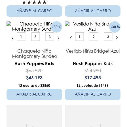
★
★
★
★
★
AÑADIR AL CARRO
AÑADIR AL CARRO
-
30 %
-
30 %
1
2
3
1
2
3
Chaqueta Niña
Vestido Niña Bridget Azul
Montgomery Burdeo
Hush Puppies Kids
Hush Puppies Kids
$
65
.
990
$
24
.
990
$
46
.
193
$
17
.
493
12
$3850
12
$1458
AÑADIR AL CARRO
AÑADIR AL CARRO