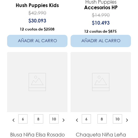
Hush Puppies
Hush Puppies Kids
Accesorios HP
$
42
.
990
$
14
.
990
$
30
.
093
$
10
.
493
12
$2508
12
$875
AÑADIR AL CARRO
AÑADIR AL CARRO
6
8
10
6
8
10
Blusa Niña Elisa Rosado
Chaqueta Niña Leña