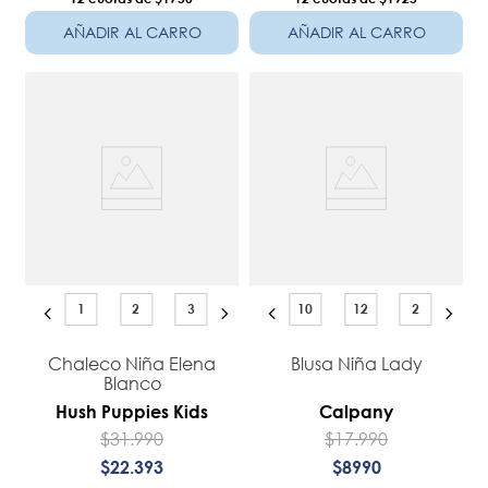
AÑADIR AL CARRO
AÑADIR AL CARRO
1
2
3
10
12
2
Chaleco Niña Elena
Blusa Niña Lady
Blanco
Hush Puppies Kids
Calpany
$
31
.
990
$
17
.
990
$
22
.
393
$
8990