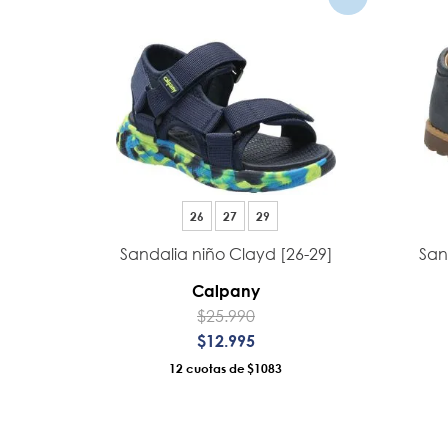
26
27
29
Sandalia niño Clayd [26-29]
San
Calpany
$
25
.
990
$
12
.
995
12
$1083
AÑADIR AL CARRO