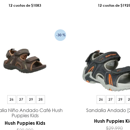
12
$1083
12
$192
AÑADIR AL CARRO
AÑADIR AL CA
-
30 %
26
27
29
28
26
27
29
2
lia Niño Andado Café Hush
Sandalia Andado [
Puppies Kids
Hush Puppies Ki
Hush Puppies Kids
$
29
.
990