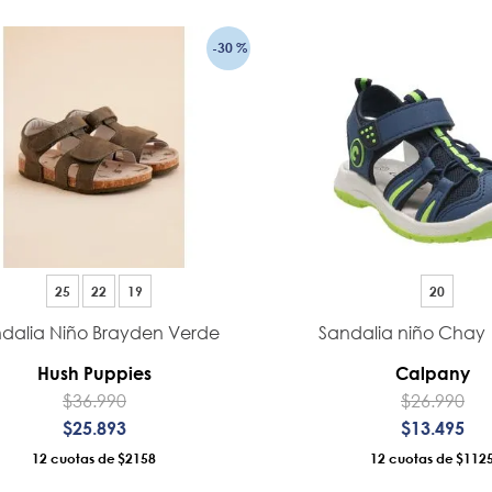
-
30 %
25
22
19
20
dalia Niño Brayden Verde
Sandalia niño Chay 
Hush Puppies
Calpany
$
36
.
990
$
26
.
990
$
25
.
893
$
13
.
495
12
$2158
12
$112