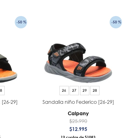
RRO
AÑADIR AL CARRO
-
50 %
-
50 %
8
26
27
29
28
 [26-29]
Sandalia niño Federico [26-29]
Calpany
$
25
.
990
$
12
.
995
5
12
$1083