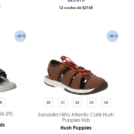
5
12
$2158
RRO
AÑADIR AL CARRO
-
30 %
-
30 %
8
30
31
32
33
34
26-29]
Sandalia Niño Atlantic Café Hush
Puppies Kids
ds
Hush Puppies