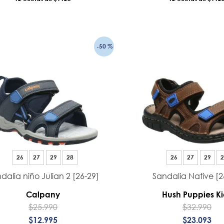
AÑADIR AL CARRO
AÑADIR AL CA
-
50 %
26
27
29
28
26
27
29
2
dalia niño Julian 2 [26-29]
Sandalia Native [2
Calpany
Hush Puppies Ki
$
25
.
990
$
32
.
990
$
12
.
995
$
23
.
093