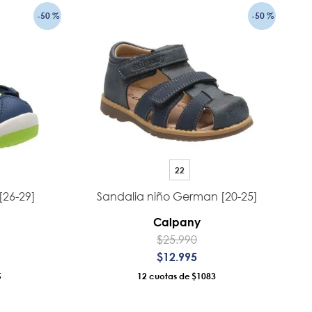
-
50 %
-
50 %
22
[26-29]
Sandalia niño German [20-25]
Calpany
$
25
.
990
$
12
.
995
5
12
$1083
RRO
AÑADIR AL CARRO