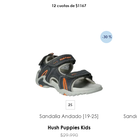
12
$1167
AÑADIR AL CARRO
-
30 %
25
Sandalia Andado [19-25]
Sanda
Hush Puppies Kids
$
29
.
990