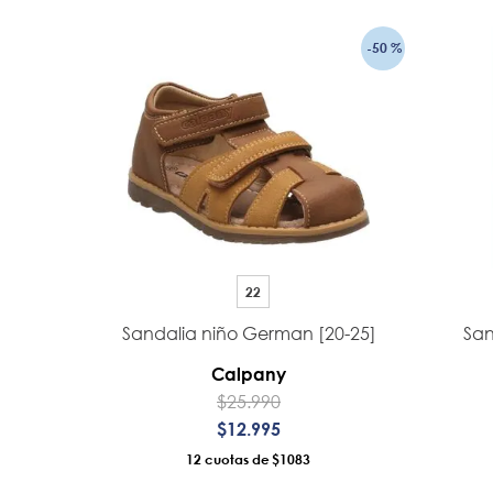
-
50 %
22
Sandalia niño German [20-25]
San
Calpany
$
25
.
990
$
12
.
995
12
$1083