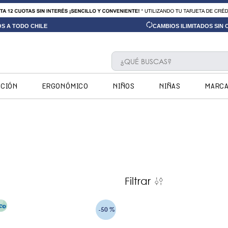
OS A TODO CHILE
CAMBIOS ILIMITADOS SIN
¿QUÉ BUSCAS?
TÉRMINOS MÁS BUSCADOS
CCIÓN
ERGONÓMICO
NIÑOS
NIÑAS
MARC
1
.
ninos
2
.
ninas
3
.
hush puppies kids
4
.
calpany
5
.
ergonomicos
Filtrar
6
.
zapatillas
7
.
ergonomico
-
50 %
8
.
botin niño