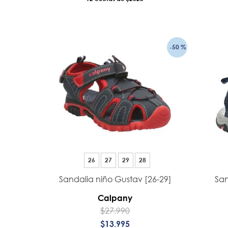
AÑADIR AL CARRO
-
50 %
26
27
29
28
Sandalia niño Gustav [26-29]
San
Calpany
$
27
.
990
$
13
.
995