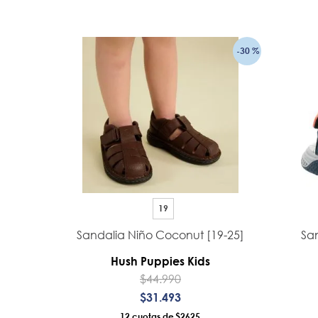
AÑADIR AL CARRO
-
30 %
19
Sandalia Niño Coconut [19-25]
Sa
Hush Puppies Kids
$
44
.
990
$
31
.
493
12
$2625