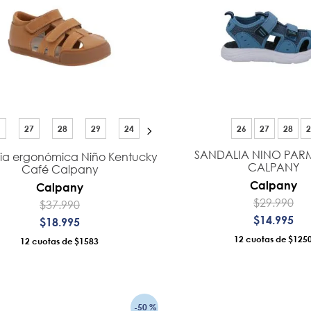
9
.
botin niña
10
.
sandalias
6
27
28
29
24
26
27
28
2
SANDALIA NINO PAR
ia ergonómica Niño Kentucky
CALPANY
Café Calpany
Calpany
Calpany
$
29
.
990
$
37
.
990
$
14
.
995
$
18
.
995
12
$125
12
$1583
AÑADIR AL CARRO
AÑADIR AL CA
-
50 %