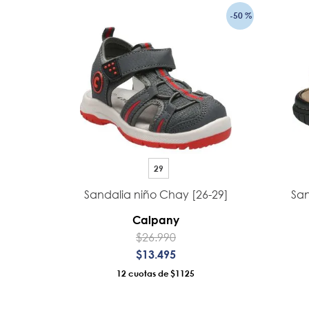
-
50 %
29
Sandalia niño Chay [26-29]
San
Calpany
$
26
.
990
$
13
.
495
12
$1125
AÑADIR AL CARRO