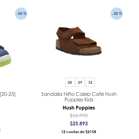
-
50 %
-
30 %
28
29
32
[20-25]
Sandalia Niño Caleb Café Hush
Puppies Kids
Hush Puppies
$
36
.
990
$
25
.
893
5
12
$2158