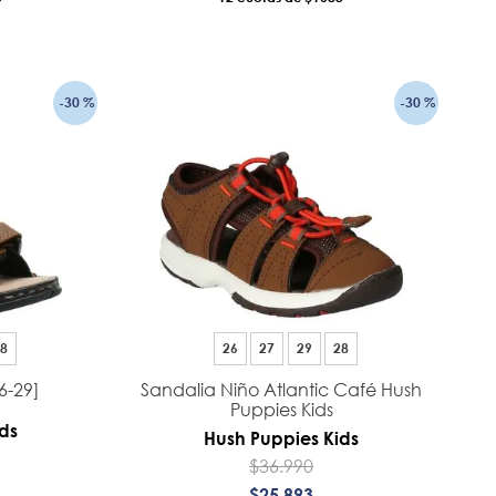
RRO
AÑADIR AL CARRO
-
30 %
-
30 %
8
26
27
29
28
6-29]
Sandalia Niño Atlantic Café Hush
Puppies Kids
ds
Hush Puppies Kids
$
36
.
990
$
25
.
893