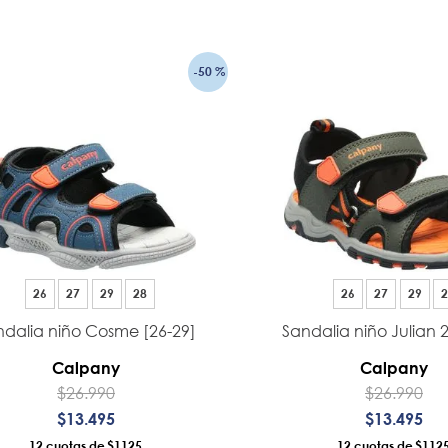
AÑADIR AL CARRO
AÑADIR AL CA
-
50 %
26
27
29
28
26
27
29
2
ndalia niño Cosme [26-29]
Sandalia niño Julian 2
Calpany
Calpany
$
26
.
990
$
26
.
990
$
13
.
495
$
13
.
495
12
$1125
12
$112