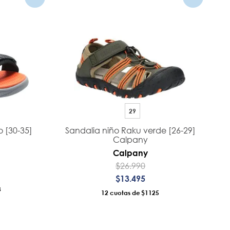
29
o [30-35]
Sandalia niño Raku verde [26-29]
Calpany
Calpany
$
26
.
990
$
13
.
495
3
12
$1125
RRO
AÑADIR AL CARRO