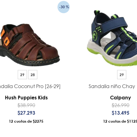
-
30 %
29
28
29
dalia Coconut Pro [26-29]
Sandalia niño Chay 
Hush Puppies Kids
Calpany
$
38
.
990
$
26
.
990
$
27
.
293
$
13
.
495
12
$2275
12
$112
AÑADIR AL CARRO
AÑADIR AL CA