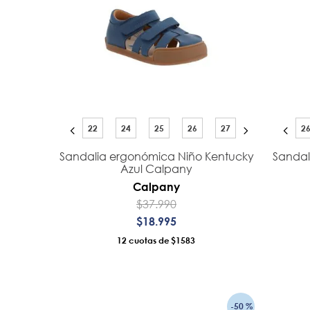
22
24
25
26
27
2
Sandalia ergonómica Niño Kentucky
Sandal
Azul Calpany
Calpany
$
37
.
990
$
18
.
995
12
$1583
AÑADIR AL CARRO
-
50 %