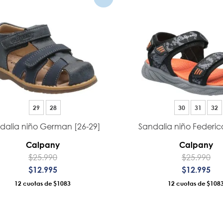
29
28
30
31
32
dalia niño German [26-29]
Sandalia niño Federic
Calpany
Calpany
$
25
.
990
$
25
.
990
$
12
.
995
$
12
.
995
12
$1083
12
$108
AÑADIR AL CARRO
AÑADIR AL CA