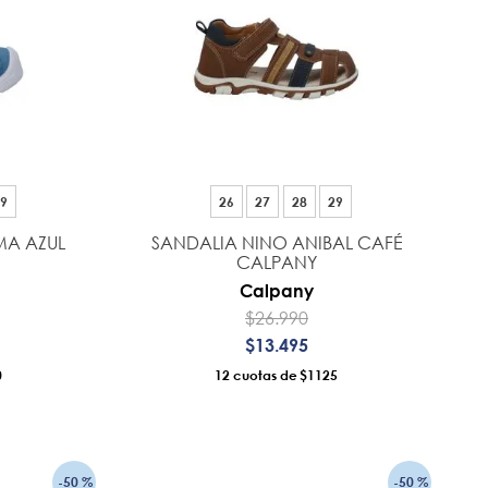
9
26
27
28
29
MA AZUL
SANDALIA NINO ANIBAL CAFÉ
CALPANY
Calpany
$
26
.
990
$
13
.
495
0
12
$1125
RRO
AÑADIR AL CARRO
-
50 %
-
50 %