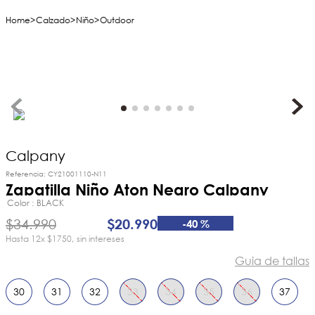
Calzado
Niño
Outdoor
Calpany
Referencia
:
CY21001110-N11
Zapatilla Niño Aton Negro Calpany
Color
BLACK
$
34
.
990
$
20
.
990
-
40 %
12
x
$1750
sin intereses
Guia de tallas
30
31
32
33
34
35
36
37