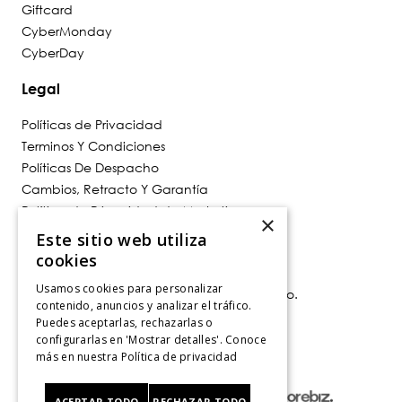
Giftcard
CyberMonday
CyberDay
Legal
Políticas de Privacidad
Terminos Y Condiciones
Políticas De Despacho
Cambios, Retracto Y Garantía
Política de Privacidad de Marketing
×
Este sitio web utiliza
Contáctanos
cookies
Usamos cookies para personalizar
Av. Las Condes 11281, Las Condes, Santiago.
contenido, anuncios y analizar el tráfico.
Santiago, Chile
Puedes aceptarlas, rechazarlas o
Tiendas
.
configurarlas en 'Mostrar detalles'. Conoce
más en nuestra
Política de privacidad
ACEPTAR TODO
RECHAZAR TODO