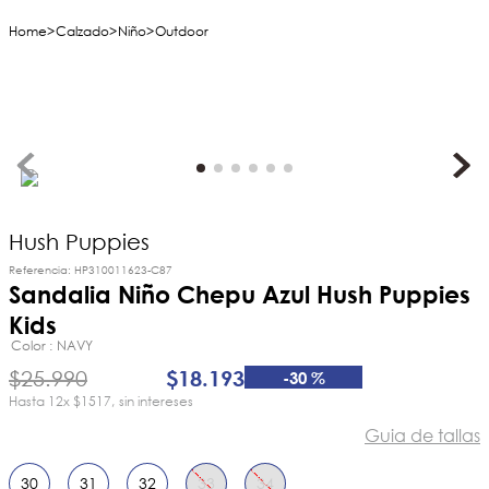
Calzado
Niño
Outdoor
Hush Puppies
Referencia
:
HP310011623-C87
Sandalia Niño Chepu Azul Hush Puppies
Kids
Color
NAVY
$
25
.
990
$
18
.
193
-
30 %
12
x
$1517
sin intereses
Guia de tallas
30
31
32
33
34