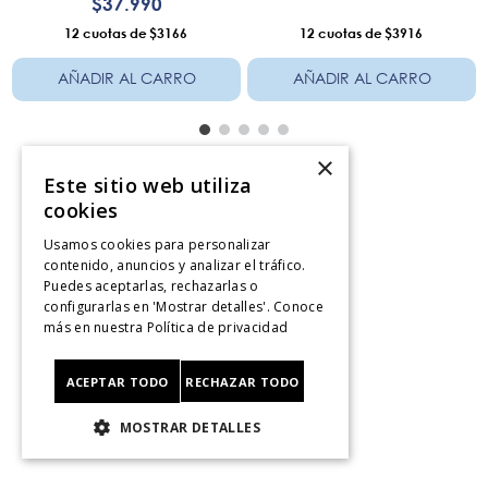
$
37
.
990
12
$3166
12
$3916
AÑADIR AL CARRO
AÑADIR AL CARRO
×
Este sitio web utiliza
cookies
Servicio al consumidor
Usamos cookies para personalizar
Centro De Ayuda
contenido, anuncios y analizar el tráfico.
Puedes aceptarlas, rechazarlas o
¿Dónde Viene Mi Compra?
configurarlas en 'Mostrar detalles'. Conoce
Sigue tu compra
más en nuestra
Política de privacidad
Ver Boleta / Ticket de cambo
Retiro En Tienda
ACEPTAR TODO
RECHAZAR TODO
Giftcard
CyberMonday
MOSTRAR DETALLES
CyberDay