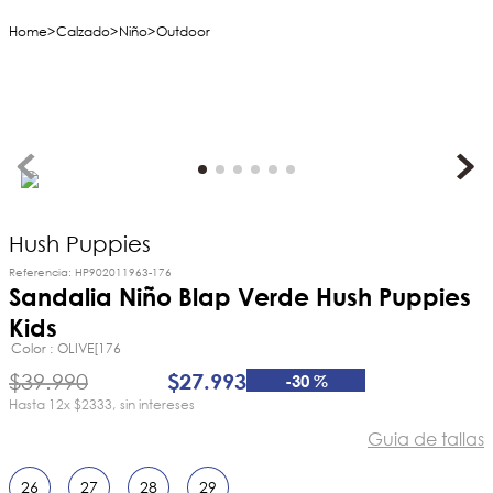
Calzado
Niño
Outdoor
Hush Puppies
Referencia
:
HP902011963-176
Sandalia Niño Blap Verde Hush Puppies
Kids
Color
OLIVE[176
$
39
.
990
$
27
.
993
-
30 %
12
x
$2333
sin intereses
Guia de tallas
26
27
28
29