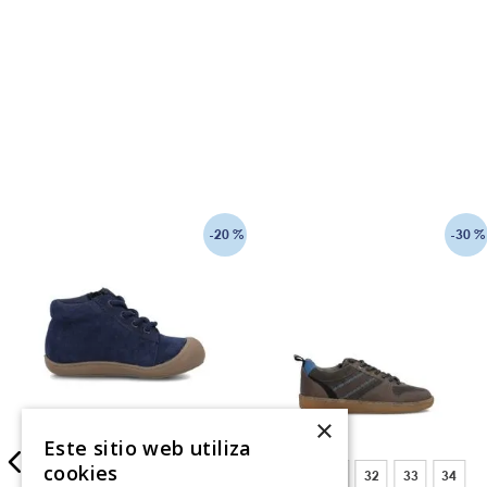
-
20 %
-
30 %
×
Este sitio web utiliza
cookies
20
21
22
23
24
30
31
32
33
34