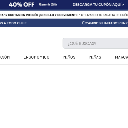
OS A TODO CHILE
CAMBIOS ILIMITADOS SIN
¿QUÉ BUSCAS?
TÉRMINOS MÁS BUSCADOS
CCIÓN
ERGONÓMICO
NIÑOS
NIÑAS
MARC
1
.
ninos
2
.
ninas
3
.
hush puppies kids
4
.
calpany
5
.
ergonomicos
6
.
botin niño
7
.
zapatillas