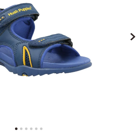
8
.
ergonomico
9
.
botin niña
10
.
sandalias