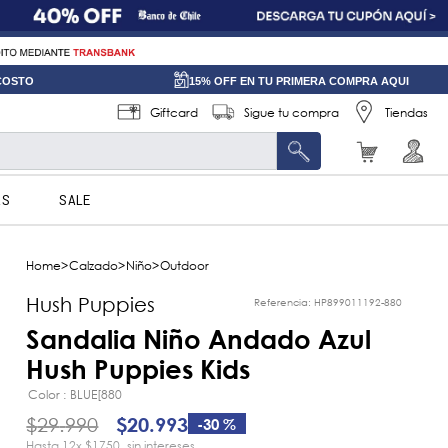
 COSTO
15% OFF EN TU PRIMERA COMPRA AQUI
Giftcard
Sigue tu compra
Tiendas
AS
SALE
Calzado
Niño
Outdoor
Hush Puppies
Referencia
:
HP899011192-880
Sandalia Niño Andado Azul
Hush Puppies Kids
Color
BLUE[880
$
29
.
990
$
20
.
993
-
30 %
12
x
$1750
sin intereses