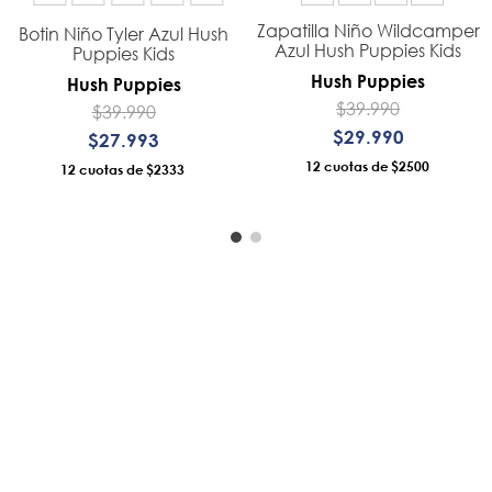
Zapatilla Niño Wildcamper
Botin Niño Tyler Azul Hush
Azul Hush Puppies Kids
Puppies Kids
Hush Puppies
Hush Puppies
$
39
.
990
$
39
.
990
$
29
.
990
$
27
.
993
12
$2500
12
$2333
AÑADIR AL CARRO
AÑADIR AL CARRO
Servicio al consumidor
Legal
Centro De Ayuda
Políticas
as Condes,
Sigue tu compra
Términos
Retiro En Tienda
Política