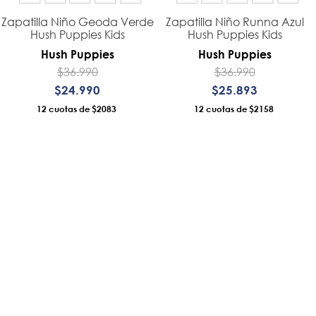
Zapatilla Niño Geoda Verde
Zapatilla Niño Runna Azul
Hush Puppies Kids
Hush Puppies Kids
Hush Puppies
Hush Puppies
$
36
.
990
$
36
.
990
$
24
.
990
$
25
.
893
12
$2083
12
$2158
AÑADIR AL CARRO
AÑADIR AL CARRO
 de Privacidad
 Y Condiciones
s De Despacho