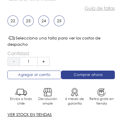
Guia de tallas
22
23
24
25
Selecciona una talla para ver los costos de
despacho
Cantidad
－
＋
Agregar al carrito
Comprar ahora
Envíos a todo
Devolución
6 meses de
Retira gratis en
chile
simple
garantía
tienda
VER STOCK EN TIENDAS