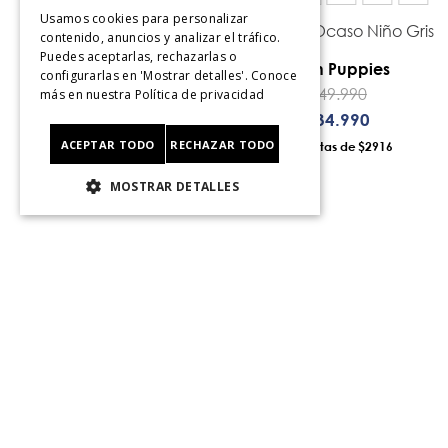
Usamos cookies para personalizar
l
Botin Lora Niño Azul
Zapatilla Ocaso Niño Gris
contenido, anuncios y analizar el tráfico.
Puedes aceptarlas, rechazarlas o
Hush Puppies
Hush Puppies
configurarlas en 'Mostrar detalles'. Conoce
$
34
.
990
$
49
.
990
más en nuestra
Política de privacidad
$
27
.
990
$
34
.
990
ACEPTAR TODO
RECHAZAR TODO
12
$2333
12
$2916
AÑADIR AL CARRO
AÑADIR AL CARRO
MOSTRAR DETALLES
Contáctanos
Av. Las Condes 11281, L
Santiago.
Santiago, Chile