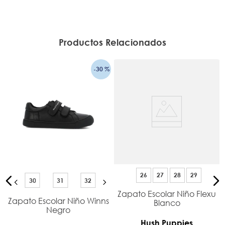
Productos Relacionados
-
30 %
26
27
28
29
30
31
32
Zapato Escolar Niño Flexu
Zapato Escolar Niño Winns
Blanco
Negro
Hush Puppies