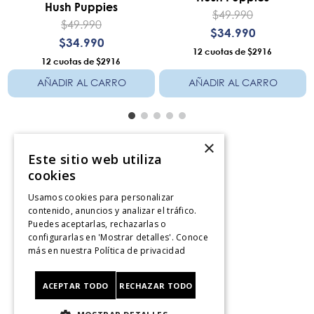
Hush Puppies
$
49
.
990
$
49
.
990
$
34
.
990
$
34
.
990
12
$2916
12
$2916
AÑADIR AL CARRO
AÑADIR AL CARRO
×
Este sitio web utiliza
Servicio al consumidor
cookies
Usamos cookies para personalizar
Centro De Ayuda
contenido, anuncios y analizar el tráfico.
¿Dónde Viene Mi Compra?
Puedes aceptarlas, rechazarlas o
Sigue tu compra
configurarlas en 'Mostrar detalles'. Conoce
Ver Boleta / Ticket de cambo
más en nuestra
Política de privacidad
Retiro En Tienda
Giftcard
ACEPTAR TODO
RECHAZAR TODO
CyberMonday