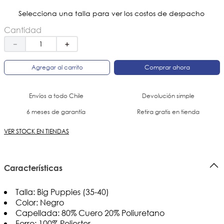
Selecciona una talla para ver los costos de despacho
Cantidad
－
＋
Agregar al carrito
Comprar ahora
Envíos a todo Chile
Devolución simple
6 meses de garantía
Retira gratis en tienda
VER STOCK EN TIENDAS
Características
Talla: Big Puppies (35-40)
Color: Negro
Capellada: 80% Cuero 20% Poliuretano
Forro: 100% Poliester