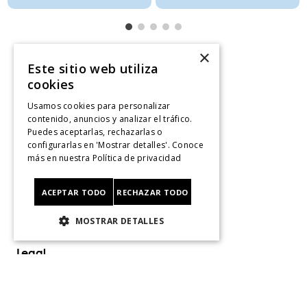
×
Este sitio web utiliza
Servicio al consumidor
cookies
Usamos cookies para personalizar
Centro De Ayuda
contenido, anuncios y analizar el tráfico.
¿Dónde Viene Mi Compra?
Puedes aceptarlas, rechazarlas o
Sigue tu compra
configurarlas en 'Mostrar detalles'. Conoce
más en nuestra
Política de privacidad
Ver Boleta / Ticket de cambo
Retiro En Tienda
Giftcard
ACEPTAR TODO
RECHAZAR TODO
CyberMonday
MOSTRAR DETALLES
CyberDay
Legal
Políticas de Privacidad
Terminos Y Condiciones