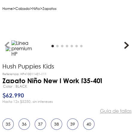
Calzado
Niño
Zapatos
Hush Puppies Kids
Referencia
:
HP410011421-111
Zapato Niño New I Work [35-40]
Color
BLACK
$
62
.
990
12
x
$5250
sin intereses
Guia de tallas
35
36
37
38
39
40