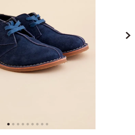
8
.
ergonomico
9
.
botin niña
10
.
sandalias