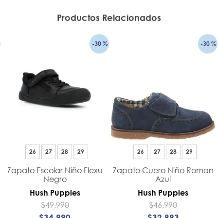
Productos Relacionados
-
30 %
-
30 %
26
27
28
29
26
27
28
29
Zapato Escolar Niño Flexu
Zapato Cuero Niño Roman
Negro
Azul
Hush Puppies
Hush Puppies
$
49
.
990
$
46
.
990
$
34
.
990
$
32
.
893