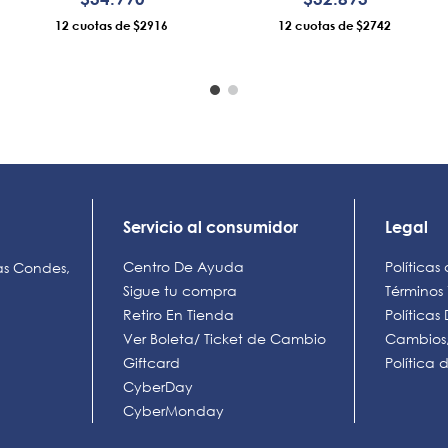
12
$2916
12
$2742
AÑADIR AL CARRO
AÑADIR AL CARRO
Servicio al consumidor
Legal
Centro De Ayuda
Políticas
as Condes,
Sigue tu compra
Términos
Retiro En Tienda
Política
Ver Boleta/ Ticket de Cambio
Cambios,
Giftcard
Política
CyberDay
CyberMonday