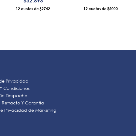
$
32
.
893
12
$2742
12
$5000
AÑADIR AL CARRO
AÑADIR AL CARRO
 de Privacidad
 Y Condiciones
s De Despacho
 Retracto Y Garantía
 de Privacidad de Marketing