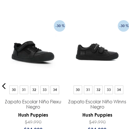
-
30 %
-
30 %
30
31
32
33
34
30
31
32
33
34
-
Zapato Escolar Niño Flexu
Zapato Escolar Niño Winns
Negro
Negro
Hush Puppies
Hush Puppies
$
49
.
990
$
49
.
990