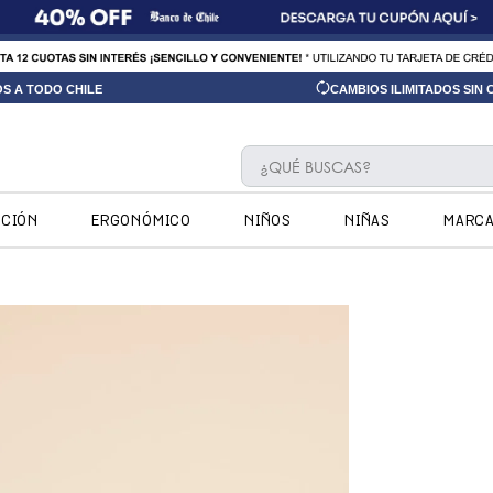
OS A TODO CHILE
CAMBIOS ILIMITADOS SIN
¿QUÉ BUSCAS?
TÉRMINOS MÁS BUSCADOS
CCIÓN
ERGONÓMICO
NIÑOS
NIÑAS
MARC
1
.
ninos
2
.
ninas
3
.
hush puppies kids
4
.
calpany
5
.
ergonomicos
6
.
botin niño
7
.
zapatillas