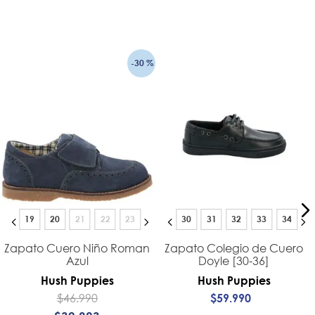
-
30 %
19
20
21
22
23
30
31
32
33
34
Zapato Cuero Niño Roman
Zapato Colegio de Cuero
Azul
Doyle [30-36]
Hush Puppies
Hush Puppies
$
46
.
990
$
59
.
990