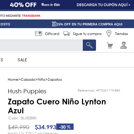
 COSTO
15% OFF EN TU PRIMERA COMPRA AQUI
Giftcard
Sigue tu compra
Tiendas
AS
SALE
Calzado
Niño
Zapatos
Hush Puppies
Referencia
:
HP70201179-880
Zapato Cuero Niño Lynton
Azul
Color
BLUE[880
$
49
.
990
$
34
.
993
-
30 %
12
x
$2917
sin intereses