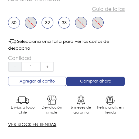
Guia de tallas
30
31
32
33
34
35
Selecciona una talla para ver los costos de
despacho
Cantidad
－
＋
Agregar al carrito
Comprar ahora
Envíos a todo
Devolución
6 meses de
Retira gratis en
chile
simple
garantía
tienda
VER STOCK EN TIENDAS