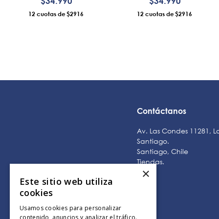
$
34
.
990
$
34
.
990
12
$2916
12
$2916
AÑADIR AL CARRO
AÑADIR AL CARRO
Contáctanos
Av. Las Condes 11281, L
Santiago.
Santiago, Chile
Tiendas
.
×
Este sitio web utiliza
cookies
Usamos cookies para personalizar
contenido, anuncios y analizar el tráfico.