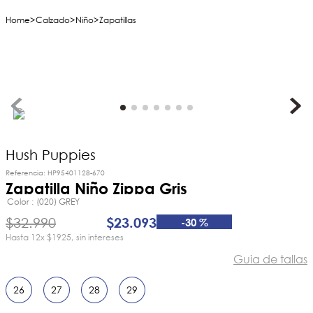
Calzado
Niño
Zapatillas
Hush Puppies
Referencia
:
HP95401128-670
Zapatilla Niño Zippa Gris
Color
(020) GREY
$
32
.
990
$
23
.
093
-
30 %
12
x
$1925
sin intereses
Guia de tallas
26
27
28
29