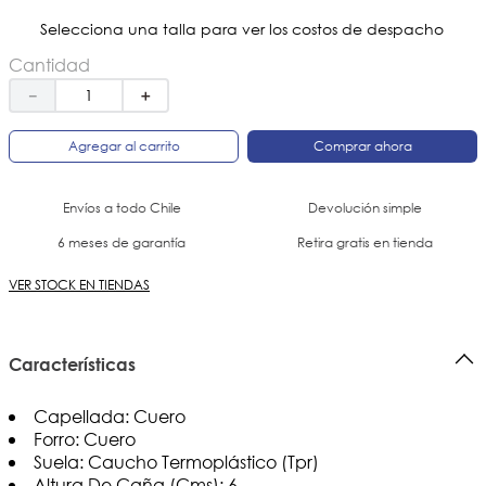
Selecciona una talla para ver los costos de despacho
Cantidad
－
＋
Agregar al carrito
Comprar ahora
Envíos a todo Chile
Devolución simple
6 meses de garantía
Retira gratis en tienda
VER STOCK EN TIENDAS
Características
Capellada: Cuero
Forro: Cuero
Suela: Caucho Termoplástico (Tpr)
Altura De Caña (Cms): 6