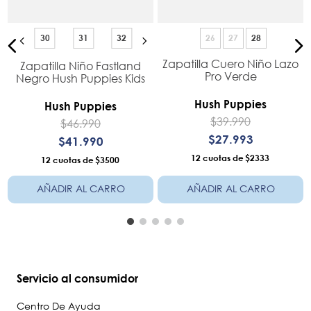
30
31
32
26
27
28
Zapatilla Cuero Niño Lazo
Zapatilla Niño Fastland
]
Pro Verde
Negro Hush Puppies Kids
Hush Puppies
Hush Puppies
$
39
.
990
$
46
.
990
$
27
.
993
$
41
.
990
12
$2333
12
$3500
AÑADIR AL CARRO
AÑADIR AL CARRO
Servicio al consumidor
Centro De Ayuda