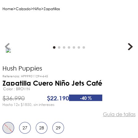
Calzado
Niño
Zapatillas
Hush Puppies
Referencia
:
HP999011294-645
Zapatilla Cuero Niño Jets Café
Color
BROWN
$
36
.
990
$
22
.
190
-
40 %
12
x
$1850
sin intereses
Guia de tallas
26
27
28
29