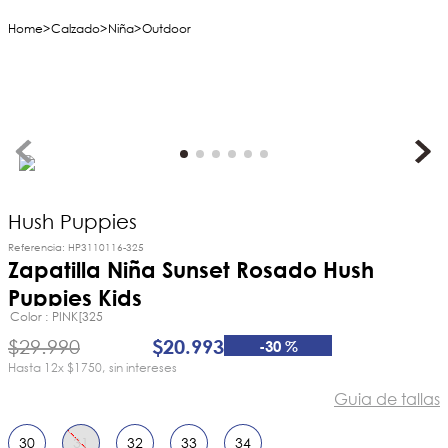
Calzado
Niña
Outdoor
Hush Puppies
Referencia
:
HP3110116-325
Zapatilla Niña Sunset Rosado Hush
Puppies Kids
Color
PINK[325
$
29
.
990
$
20
.
993
-
30 %
12
x
$1750
sin intereses
Guia de tallas
30
31
32
33
34