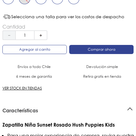
Selecciona una talla para ver los costos de despacho
Cantidad
－
＋
Agregar al carrito
Comprar ahora
Envíos a todo Chile
Devolución simple
6 meses de garantía
Retira gratis en tienda
VER STOCK EN TIENDAS
Características
Zapatilla Niña Sunset Rosado Hush Puppies Kids
Para una mejor experiencia de compra, revisa nuestra