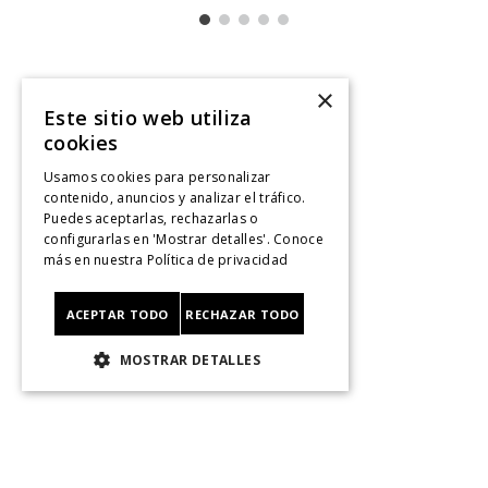
×
Servicio al consumidor
Este sitio web utiliza
cookies
Centro De Ayuda
¿Dónde Viene Mi Compra?
Usamos cookies para personalizar
contenido, anuncios y analizar el tráfico.
Sigue tu compra
Puedes aceptarlas, rechazarlas o
Ver Boleta / Ticket de cambo
configurarlas en 'Mostrar detalles'. Conoce
Retiro En Tienda
más en nuestra
Política de privacidad
Giftcard
CyberMonday
ACEPTAR TODO
RECHAZAR TODO
CyberDay
MOSTRAR DETALLES
Legal
Políticas de Privacidad
Terminos Y Condiciones
Políticas De Despacho