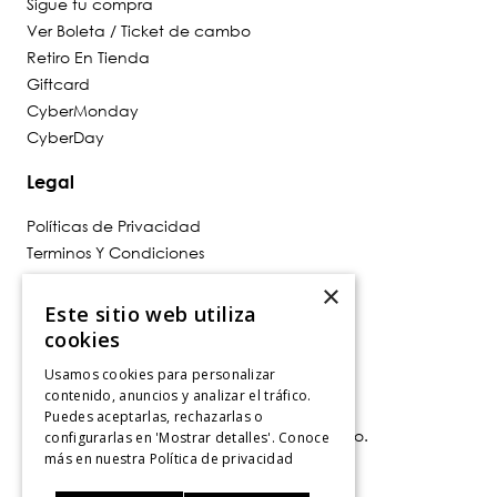
Sigue tu compra
Ver Boleta / Ticket de cambo
Retiro En Tienda
Giftcard
CyberMonday
CyberDay
Legal
Políticas de Privacidad
Terminos Y Condiciones
Políticas De Despacho
×
Cambios, Retracto Y Garantía
Este sitio web utiliza
Política de Privacidad de Marketing
cookies
Usamos cookies para personalizar
Contáctanos
contenido, anuncios y analizar el tráfico.
Puedes aceptarlas, rechazarlas o
Av. Las Condes 11281, Las Condes, Santiago.
configurarlas en 'Mostrar detalles'. Conoce
Santiago, Chile
más en nuestra
Política de privacidad
Tiendas
.