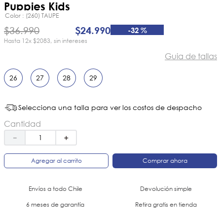
8
.
ergonomico
Puppies Kids
Color
(260) TAUPE
9
.
botin niña
$
36
.
990
$
24
.
990
-
32 %
10
.
sandalias
12
x
$2083
sin intereses
Guia de tallas
26
27
28
29
Selecciona una talla para ver los costos de despacho
Cantidad
－
＋
Agregar al carrito
Comprar ahora
Envíos a todo Chile
Devolución simple
6 meses de garantía
Retira gratis en tienda