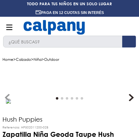
TODO PARA TUS NIÑOS EN UN SOLO LUGAR
PAGA EN 12 CUOTAS SIN INTERÉS
¿QUÉ BUSCAS?
TÉRMINOS MÁS BUSCADOS
Calzado
Niña
Outdoor
1
.
ninos
2
.
ninas
3
.
hush puppies kids
4
.
calpany
5
.
ergonomicos
6
.
zapatillas
Hush Puppies
Referencia
:
HP502011200-02B
7
.
botin niño
Zapatilla Niña Geoda Taupe Hush