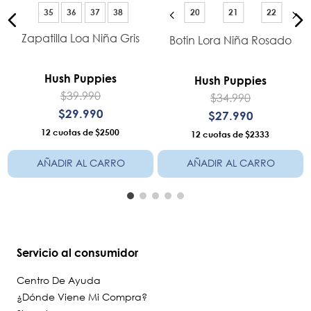
35
36
37
38
20
21
22
Zapatilla Loa Niña Gris
Botin Lora Niña Rosado
-
Hush Puppies
Hush Puppies
$
39
.
990
$
34
.
990
$
29
.
990
$
27
.
990
12
$2500
12
$2333
AÑADIR AL CARRO
AÑADIR AL CARRO
Servicio al consumidor
Centro De Ayuda
¿Dónde Viene Mi Compra?