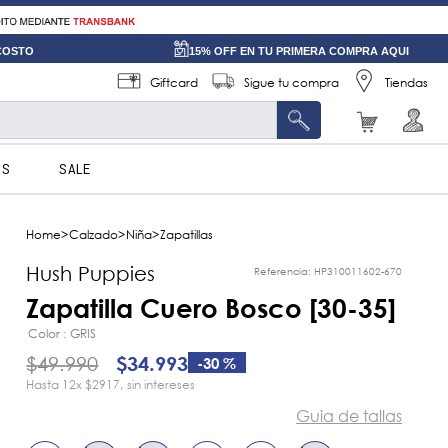
 COSTO
15% OFF EN TU PRIMERA COMPRA AQUI
Giftcard
Sigue tu compra
Tiendas
AS
SALE
Calzado
Niña
Zapatillas
Hush Puppies
Referencia
:
HP310011602-670
Zapatilla Cuero Bosco [30-35]
Color
GRIS
$
49
.
990
$
34
.
993
-
30 %
12
x
$2917
sin intereses
Guia de tallas