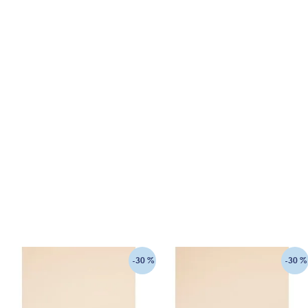
-
30 %
-
30 %