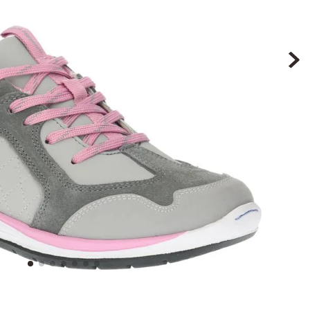
9
.
botin niña
10
.
sandalias