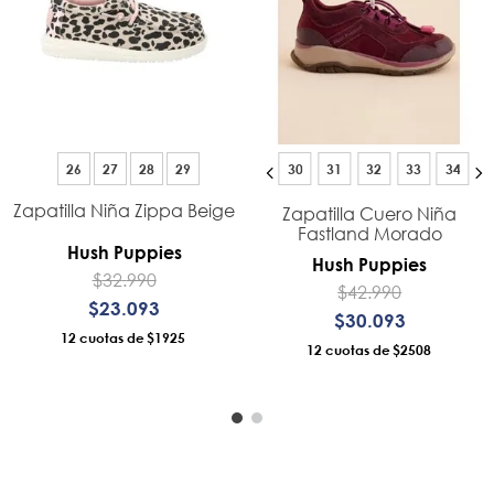
26
27
28
29
30
31
32
33
34
Zapatilla Niña Zippa Beige
Zapatilla Cuero Niña
Fastland Morado
Hush Puppies
Hush Puppies
$
32
.
990
$
42
.
990
$
23
.
093
$
30
.
093
12
$1925
12
$2508
AÑADIR AL CARRO
AÑADIR AL CARRO