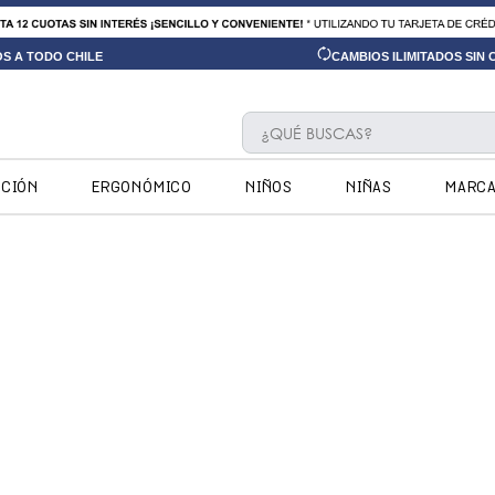
OS A TODO CHILE
CAMBIOS ILIMITADOS SIN
¿QUÉ BUSCAS?
TÉRMINOS MÁS BUSCADOS
CCIÓN
ERGONÓMICO
NIÑOS
NIÑAS
MARC
1
.
ninos
2
.
ninas
3
.
hush puppies kids
4
.
calpany
5
.
ergonomicos
6
.
zapatillas
7
.
botin niño
8
.
ergonomico