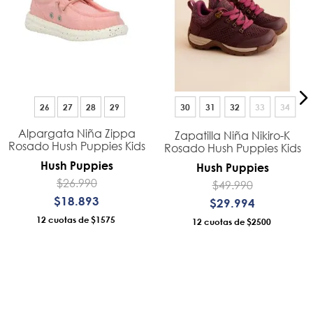
26
27
28
29
30
31
32
33
34
Alpargata Niña Zippa
Zapatilla Niña Nikiro-K
Rosado Hush Puppies Kids
Rosado Hush Puppies Kids
Hush Puppies
Hush Puppies
$
26
.
990
$
49
.
990
$
18
.
893
$
29
.
994
12
$1575
12
$2500
AÑADIR AL CARRO
AÑADIR AL CARRO