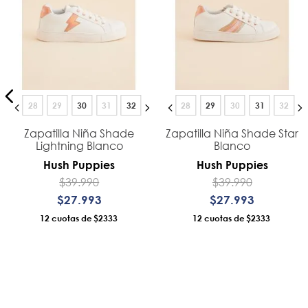
28
29
30
31
32
28
29
30
31
32
]
Zapatilla Niña Shade
Zapatilla Niña Shade Star
Lightning Blanco
Blanco
Hush Puppies
Hush Puppies
$
39
.
990
$
39
.
990
$
27
.
993
$
27
.
993
12
$2333
12
$2333
AÑADIR AL CARRO
AÑADIR AL CARRO