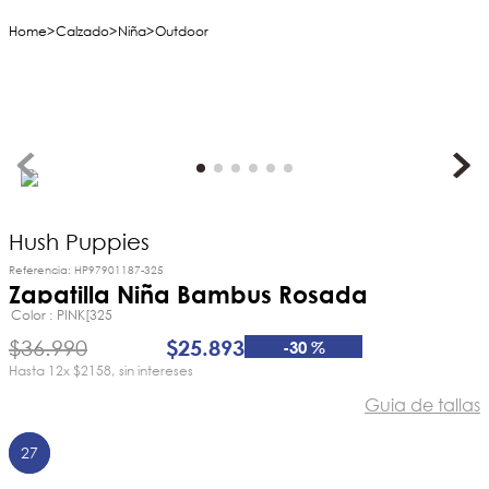
Calzado
Niña
Outdoor
Hush Puppies
Referencia
:
HP97901187-325
Zapatilla Niña Bambus Rosada
Color
PINK[325
$
36
.
990
$
25
.
893
-
30 %
12
x
$2158
sin intereses
Guia de tallas
27