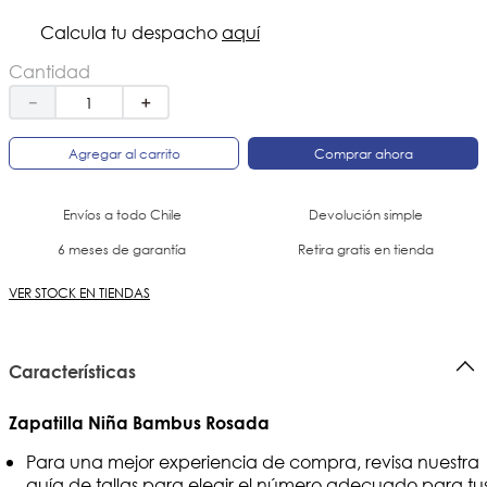
Calcula tu despacho
aquí
Cantidad
－
＋
Agregar al carrito
Comprar ahora
Envíos a todo Chile
Devolución simple
6 meses de garantía
Retira gratis en tienda
VER STOCK EN TIENDAS
Características
Zapatilla Niña Bambus Rosada
Para una mejor experiencia de compra, revisa nuestra
guía de tallas para elegir el número adecuado para tu