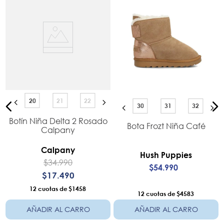
20
21
22
30
31
32
Botín Niña Delta 2 Rosado
Bota Frozt Niña Café
Calpany
Calpany
Hush Puppies
$
34
.
990
$
54
.
990
$
17
.
490
12
$1458
12
$4583
AÑADIR AL CARRO
AÑADIR AL CARRO