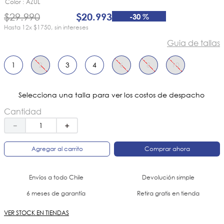
8
.
zapatillas
Color
AZUL
$
29
.
990
$
20
.
993
-
30 %
9
.
botin niña
12
x
$1750
sin intereses
10
.
sandalias
Guia de tallas
1
2
3
4
6
8
10
Selecciona una talla para ver los costos de despacho
Cantidad
－
＋
Agregar al carrito
Comprar ahora
Envíos a todo Chile
Devolución simple
6 meses de garantía
Retira gratis en tienda
VER STOCK EN TIENDAS