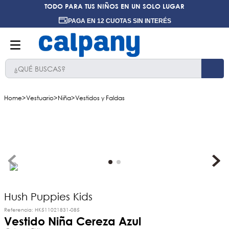
TODO PARA TUS NIÑOS EN UN SOLO LUGAR
PAGA EN 12 CUOTAS SIN INTERÉS
¿QUÉ BUSCAS?
TÉRMINOS MÁS BUSCADOS
Vestuario
Niña
Vestidos y Faldas
1
.
ninos
2
.
ninas
3
.
hush puppies kids
4
.
calpany
5
.
ergonomicos
6
.
botin niño
Hush Puppies Kids
Referencia
:
HK511021831-085
7
.
ergonomico
Vestido Niña Cereza Azul