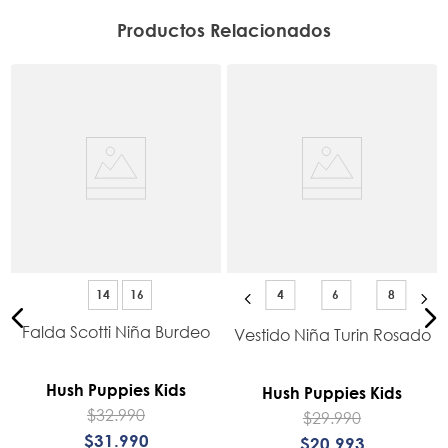
Productos Relacionados
14
16
4
6
8
Falda Scotti Niña Burdeo
Vestido Niña Turin Rosado
Hush Puppies Kids
Hush Puppies Kids
$
32
.
990
$
29
.
990
$
31
.
990
$
20
.
993