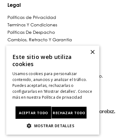
Legal
Políticas de Privacidad
Terminos Y Condiciones
Políticas De Despacho
Cambios, Retracto Y Garantía
Política de Privacidad de Marketing
×
Este sitio web utiliza
Contáctanos
cookies
Usamos cookies para personalizar
Av. Las Condes 11281, Las Condes, Santiago.
contenido, anuncios y analizar el tráfico.
Santiago, Chile
Puedes aceptarlas, rechazarlas o
Tiendas
.
configurarlas en 'Mostrar detalles'. Conoce
más en nuestra
Política de privacidad
ACEPTAR TODO
RECHAZAR TODO
MOSTRAR DETALLES