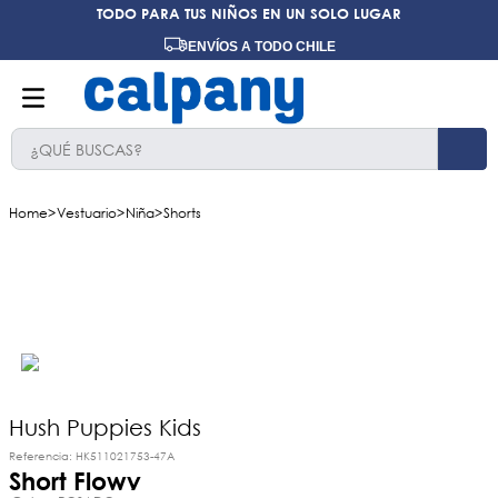
TODO PARA TUS NIÑOS EN UN SOLO LUGAR
ENVÍOS A TODO CHILE
¿QUÉ BUSCAS?
TÉRMINOS MÁS BUSCADOS
Vestuario
Niña
Shorts
1
.
ninos
2
.
ninas
3
.
hush puppies kids
4
.
calpany
5
.
ergonomicos
6
.
zapatillas
Hush Puppies Kids
Referencia
:
HK511021753-47A
7
.
ergonomico
Short Flowy