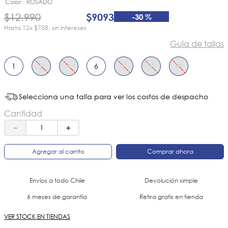
8
.
botin niño
Color
ROSADO
$
12
.
990
$
9093
-
30 %
9
.
botin niña
12
x
$758
sin intereses
10
.
sandalias
Guia de tallas
1
2
4
6
8
10
12
Selecciona una talla para ver los costos de despacho
Cantidad
－
＋
Agregar al carrito
Comprar ahora
Envíos a todo Chile
Devolución simple
6 meses de garantía
Retira gratis en tienda
VER STOCK EN TIENDAS