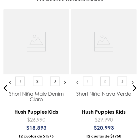
1
2
3
1
2
3
Short Niña Male Denim
Short Niña Naya Verde
Claro
Hush Puppies Kids
Hush Puppies Kids
$
26
.
990
$
29
.
990
$
18
.
893
$
20
.
993
12
$1575
12
$1750