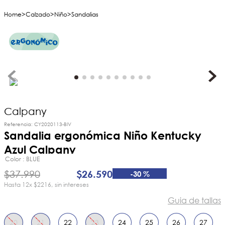
Calzado
Niño
Sandalias
Calpany
Referencia
:
CY2020113-BIV
Sandalia ergonómica Niño Kentucky
Azul Calpany
Color
BLUE
$
37
.
990
$
26
.
590
-
30 %
12
x
$2216
sin intereses
Guia de tallas
20
21
22
23
24
25
26
27