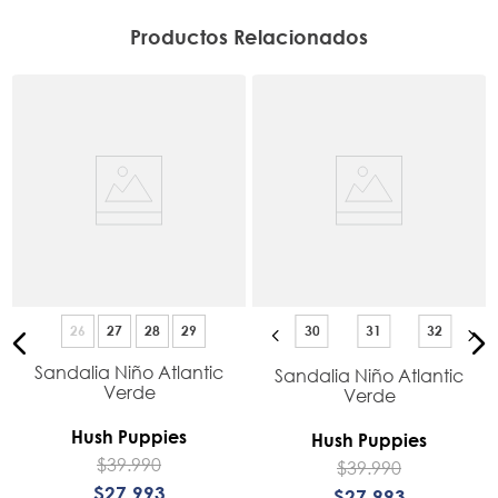
Productos Relacionados
26
27
28
29
30
31
32
Sandalia Niño Atlantic
Sandalia Niño Atlantic
Verde
Verde
Hush Puppies
Hush Puppies
$
39
.
990
$
39
.
990
$
27
.
993
$
27
.
993