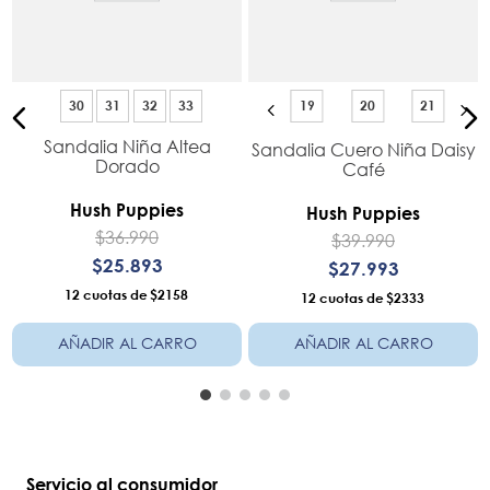
30
31
32
33
19
20
21
Sandalia Niña Altea
Sandalia Cuero Niña Daisy
Dorado
Café
s
Hush Puppies
Hush Puppies
$
36
.
990
$
39
.
990
$
25
.
893
$
27
.
993
12
$2158
12
$2333
AÑADIR AL CARRO
AÑADIR AL CARRO
Servicio al consumidor