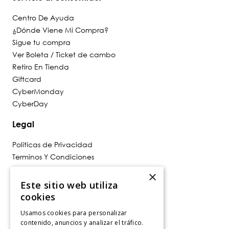
Centro De Ayuda
¿Dónde Viene Mi Compra?
Sigue tu compra
Ver Boleta / Ticket de cambo
Retiro En Tienda
Giftcard
CyberMonday
CyberDay
Legal
Políticas de Privacidad
Terminos Y Condiciones
Políticas De Despacho
×
Cambios, Retracto Y Garantía
Este sitio web utiliza
Política de Privacidad de Marketing
cookies
Usamos cookies para personalizar
Contáctanos
contenido, anuncios y analizar el tráfico.