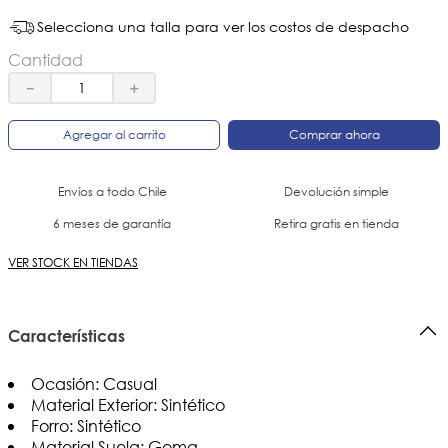
Selecciona una talla para ver los costos de despacho
Cantidad
－
＋
Agregar al carrito
Comprar ahora
Envíos a todo Chile
Devolución simple
6 meses de garantía
Retira gratis en tienda
VER STOCK EN TIENDAS
Características
Ocasión: Casual
Material Exterior: Sintético
Forro: Sintético
Material Suela: Goma