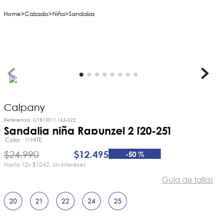
Calzado
Niña
Sandalias
Calpany
Referencia
:
CY810011163-022
Sandalia niña Rapunzel 2 [20-25]
Color
WHITE
$
24
.
990
$
12
.
495
-
50 %
12
x
$1042
sin intereses
Guia de tallas
20
21
22
24
25