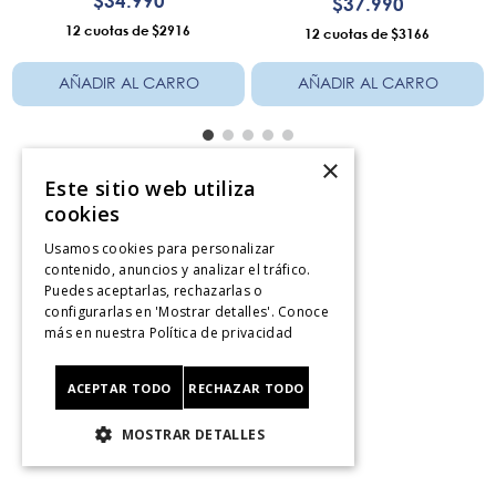
$
34
.
990
$
37
.
990
12
$2916
12
$3166
AÑADIR AL CARRO
AÑADIR AL CARRO
×
Este sitio web utiliza
cookies
Servicio al consumidor
Usamos cookies para personalizar
Centro De Ayuda
contenido, anuncios y analizar el tráfico.
Puedes aceptarlas, rechazarlas o
¿Dónde Viene Mi Compra?
configurarlas en 'Mostrar detalles'. Conoce
Sigue tu compra
más en nuestra
Política de privacidad
Ver Boleta / Ticket de cambo
Retiro En Tienda
ACEPTAR TODO
RECHAZAR TODO
Giftcard
CyberMonday
MOSTRAR DETALLES
CyberDay