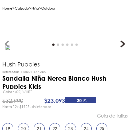
Calzado
Niña
Outdoor
Hush Puppies
Referencia
:
HP802011647-ABA
Sandalia Niña Nerea Blanco Hush
Puppies Kids
Color
(02) WHITE
$
32
.
990
$
23
.
093
-
30 %
12
x
$1925
sin intereses
Guia de tallas
19
20
21
22
23
24
25