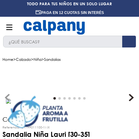
TODO PARA TUS NIÑOS EN UN SOLO LUGAR
PAGA EN 12 CUOTAS SIN INTERÉS
¿QUÉ BUSCAS?
TÉRMINOS MÁS BUSCADOS
Calzado
Niña
Sandalias
1
.
ninos
2
.
ninas
3
.
hush puppies kids
4
.
calpany
5
.
ergonomicos
6
.
botin niño
Calpany
Referencia
:
CY799011100-1MX
7
.
zapatillas
Sandalia Niña Lauri [30-35]