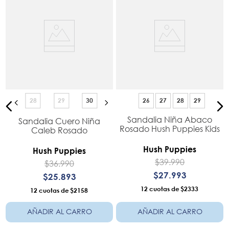
28
29
30
26
27
28
29
Sandalia Niña Abaco
Sandalia Cuero Niña
Rosado Hush Puppies Kids
Caleb Rosado
Hush Puppies
Hush Puppies
$
39
.
990
$
36
.
990
$
27
.
993
$
25
.
893
12
$2333
12
$2158
AÑADIR AL CARRO
AÑADIR AL CARRO