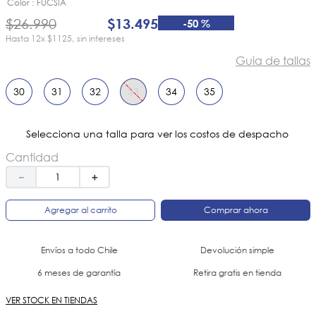
8
.
ergonomico
Color
FUCSIA
$
26
.
990
$
13
.
495
-
50 %
9
.
botin niña
12
x
$1125
sin intereses
10
.
sandalias
Guia de tallas
30
31
32
33
34
35
Selecciona una talla para ver los costos de despacho
Cantidad
－
＋
Agregar al carrito
Comprar ahora
Envíos a todo Chile
Devolución simple
6 meses de garantía
Retira gratis en tienda
VER STOCK EN TIENDAS