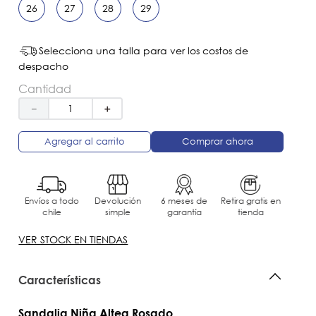
26
27
28
29
Selecciona una talla para ver los costos de
despacho
Cantidad
－
＋
Agregar al carrito
Comprar ahora
Envíos a todo
Devolución
6 meses de
Retira gratis en
chile
simple
garantía
tienda
VER STOCK EN TIENDAS
Características
Sandalia Niña Altea Rosado