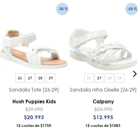
-
30 %
-
50 %
26
27
28
29
26
27
28
29
Sandalia Tote [26-29]
Sandalia niña Giselle [26-29]
Hush Puppies Kids
Calpany
$
29
.
990
$
25
.
990
$
20
.
993
$
12
.
995
12
$1750
12
$1083
AÑADIR AL CARRO
AÑADIR AL CARRO