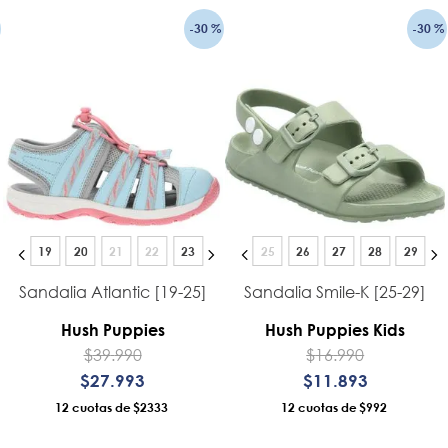
-
30 %
-
30 %
19
20
21
22
23
25
26
27
28
29
Sandalia Atlantic [19-25]
Sandalia Smile-K [25-29]
Hush Puppies
Hush Puppies Kids
$
39
.
990
$
16
.
990
$
27
.
993
$
11
.
893
12
$2333
12
$992
AÑADIR AL CARRO
AÑADIR AL CARRO