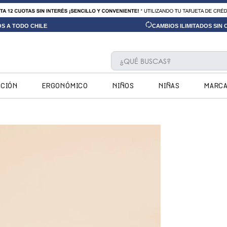
OS A TODO CHILE
CAMBIOS ILIMITADOS SIN
¿QUÉ BUSCAS?
TÉRMINOS MÁS BUSCADOS
CCIÓN
ERGONÓMICO
NIÑOS
NIÑAS
MARC
1
.
ninos
2
.
ninas
3
.
hush puppies kids
4
.
calpany
5
.
ergonomicos
6
.
zapatillas
7
.
ergonomico
8
.
botin niño