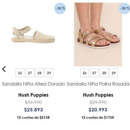
-
30 %
-
30 %
26
27
28
29
26
27
28
29
Sandalia Niña Altea Dorado
Sandalia Niña Polka Rosada
o
Hush Puppies
Hush Puppies
$
36
.
990
$
29
.
990
$
25
.
893
$
20
.
993
12
$2158
12
$1750
AÑADIR AL CARRO
AÑADIR AL CARRO