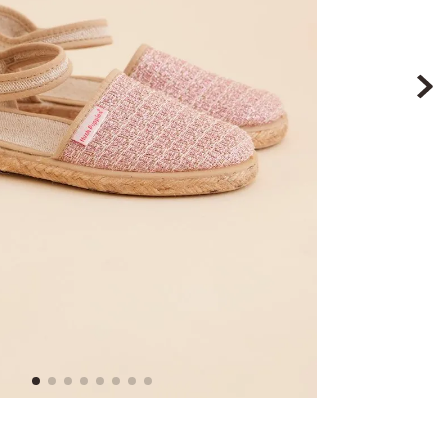
9
.
botin niña
10
.
sandalias