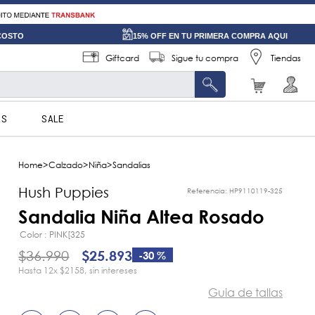
 COSTO
15% OFF EN TU PRIMERA COMPRA AQUI
Giftcard
Sigue tu compra
Tiendas
AS
SALE
Calzado
Niña
Sandalias
Hush Puppies
Referencia
:
HP9110119-325
Sandalia Niña Altea Rosado
Color
PINK[325
$
36
.
990
$
25
.
893
-
30 %
12
x
$2158
sin intereses
Guia de tallas