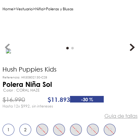
Vestuario
Niña
Poleras y Blusas
Hush Puppies Kids
Referencia
:
HK50802130-CZ8
Polera Niña Sol
Color
CORAL HAZE
$
16
.
990
$
11
.
893
-
30 %
12
x
$992
sin intereses
Guia de tallas
1
2
4
6
8
10
12