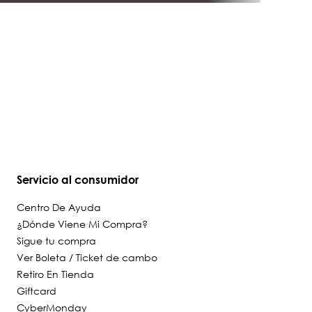
TODO PARA TUS NIÑOS EN UN SOLO LUGAR
PAGA EN 12 CUOTAS SIN INTERÉS
¿QUÉ BUSCAS?
guillermina-nina-topa-rosado-
claro-hush-puppies-kids-
hp81101115-xb1
Lo nuevo de Calpany