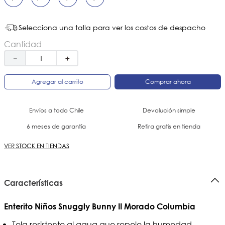
Selecciona una talla para ver los costos de despacho
Cantidad
－
＋
Agregar al carrito
Comprar ahora
Envíos a todo Chile
Devolución simple
6 meses de garantía
Retira gratis en tienda
VER STOCK EN TIENDAS
Características
Enterito Niños Snuggly Bunny II Morado Columbia
Tela resistente al agua que repele la humedad