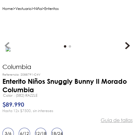
Vestuario
Niña
Enteritos
Columbia
Referencia
:
2088791-C4V
Enterito Niños Snuggly Bunny II Morado
Columbia
Color
(582) RAZZLE
$
89
.
990
12
x
$7500
sin intereses
Guia de tallas
3/6
6/12
12/18
18/24