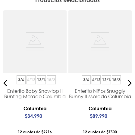
3/6
6/12
12/18
18/24
3/6
6/12
12/18
18/24
Enterito Baby Snowtop II
Enterito Niños Snuggly
Bunting Morado Columbia
Bunny II Morado Columbia
Columbia
Columbia
$
34
.
990
$
89
.
990
12
$2916
12
$7500