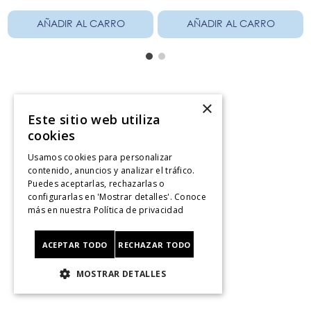
AÑADIR AL CARRO
AÑADIR AL CARRO
×
Servicio al consumidor
Este sitio web utiliza
cookies
Centro De Ayuda
¿Dónde Viene Mi Compra?
Usamos cookies para personalizar
contenido, anuncios y analizar el tráfico.
Sigue tu compra
Puedes aceptarlas, rechazarlas o
Ver Boleta / Ticket de cambo
configurarlas en 'Mostrar detalles'. Conoce
Retiro En Tienda
más en nuestra
Política de privacidad
Giftcard
CyberMonday
ACEPTAR TODO
RECHAZAR TODO
CyberDay
MOSTRAR DETALLES
Legal