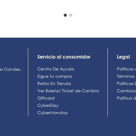
AÑADIR AL CARRO
AÑADIR AL CARRO
Servicio al consumidor
Legal
Centro De Ayuda
Políticas
as Condes,
Sigue tu compra
Términos
Retiro En Tienda
Política
Ver Boleta/ Ticket de Cambio
Cambios,
Giftcard
Política
CyberDay
CyberMonday