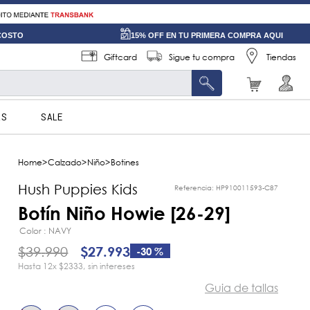
 COSTO
15% OFF EN TU PRIMERA COMPRA AQUI
Giftcard
Sigue tu compra
Tiendas
AS
SALE
Calzado
Niño
Botines
Hush Puppies Kids
Referencia
:
HP910011593-C87
Botín Niño Howie [26-29]
Color
NAVY
$
39
.
990
$
27
.
993
-
30 %
12
x
$2333
sin intereses
Guia de tallas