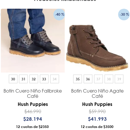
-
40 %
-
30 %
30
31
32
33
34
35
36
37
38
39
Botín Cuero Niño Fallbroke
Botín Cuero Niño Agate
Café
Café
Hush Puppies
Hush Puppies
$
46
.
990
$
59
.
990
$
28
.
194
$
41
.
993
12
$2350
12
$3500