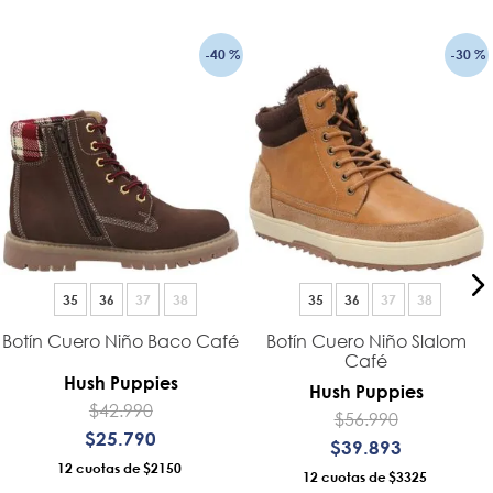
-
40 %
-
30 %
35
36
37
38
35
36
37
38
Botín Cuero Niño Baco Café
Botín Cuero Niño Slalom
Café
Hush Puppies
Hush Puppies
$
42
.
990
$
56
.
990
$
25
.
790
$
39
.
893
12
$2150
12
$3325