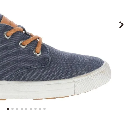
9
.
botin niña
10
.
sandalias