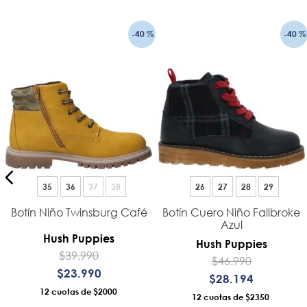
-
40 %
-
40 %
35
36
37
38
26
27
28
29
Botín Niño Twinsburg Café
Botín Cuero Niño Fallbroke
Azul
Hush Puppies
Hush Puppies
$
39
.
990
$
46
.
990
$
23
.
990
$
28
.
194
12
$2000
12
$2350