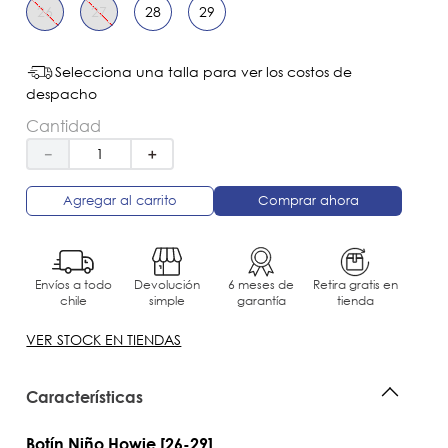
26
27
28
29
Selecciona una talla para ver los costos de
despacho
Cantidad
－
＋
Agregar al carrito
Comprar ahora
Envíos a todo
Devolución
6 meses de
Retira gratis en
chile
simple
garantía
tienda
VER STOCK EN TIENDAS
Características
Botín Niño Howie [26-29]