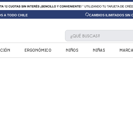
OS A TODO CHILE
CAMBIOS ILIMITADOS SIN
¿QUÉ BUSCAS?
TÉRMINOS MÁS BUSCADOS
CCIÓN
ERGONÓMICO
NIÑOS
NIÑAS
MARC
1
.
ninos
2
.
ninas
3
.
hush puppies kids
4
.
calpany
5
.
ergonomicos
6
.
botin niño
7
.
ergonomico
8
.
zapatillas