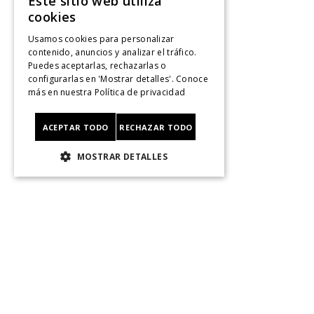
Este sitio web utiliza
cookies
Centro De Ayuda
¿Dónde Viene Mi Compra?
Usamos cookies para personalizar
contenido, anuncios y analizar el tráfico.
Sigue tu compra
Puedes aceptarlas, rechazarlas o
Ver Boleta / Ticket de cambo
configurarlas en 'Mostrar detalles'. Conoce
Retiro En Tienda
más en nuestra
Política de privacidad
Giftcard
CyberMonday
ACEPTAR TODO
RECHAZAR TODO
CyberDay
MOSTRAR DETALLES
Legal
Políticas de Privacidad
Terminos Y Condiciones
Políticas De Despacho
Cambios, Retracto Y Garantía
Política de Privacidad de Marketing
Contáctanos