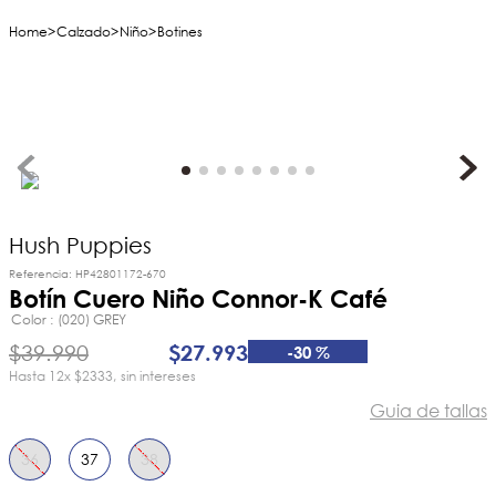
Calzado
Niño
Botines
Hush Puppies
Referencia
:
HP42801172-670
Botín Cuero Niño Connor-K Café
Color
(020) GREY
$
39
.
990
$
27
.
993
-
30 %
12
x
$2333
sin intereses
Guia de tallas
36
37
38