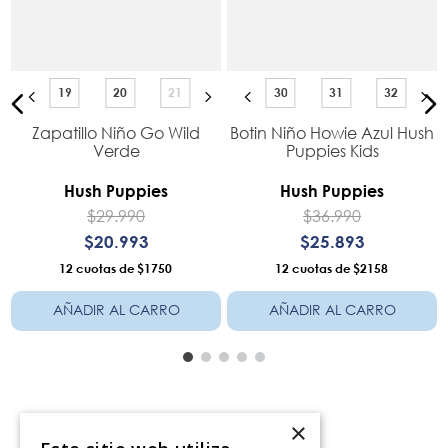
19
20
21
30
31
32
Zapatillo Niño Go Wild
Botin Niño Howie Azul Hush
]
Verde
Puppies Kids
Hush Puppies
Hush Puppies
$
29
.
990
$
36
.
990
$
20
.
993
$
25
.
893
12
$1750
12
$2158
AÑADIR AL CARRO
AÑADIR AL CARRO
×
Servicio al consumidor