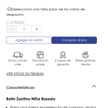
Selecciona una talla para ver los costos de
despacho
Cantidad
－
＋
Agregar al carrito
Comprar ahora
Envíos a todo
Devolución
6 meses de
Retira gratis en
chile
simple
garantía
tienda
VER STOCK EN TIENDAS
Características
Botin Zantino Niña Rosado
Para una mejor experiencia de compra, revisa