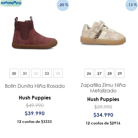
-
20 %
-
13 %
30
31
32
33
34
26
27
28
29
Zapatilla Zimu Niña
Botin Dunita Niña Rosado
Metalizado
Hush Puppies
Hush Puppies
$
49
.
990
$
39
.
990
$
39
.
990
$
34
.
990
12
$3333
12
$2916
AÑADIR AL CARRO
AÑADIR AL CARRO