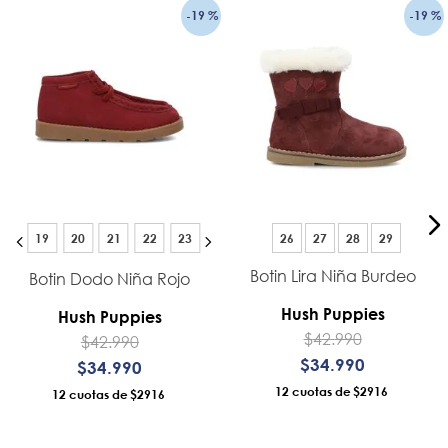
-
19 %
-
19 %
19
20
21
22
23
26
27
28
29
Botin Lira Niña Burdeo
Botin Dodo Niña Rojo
Hush Puppies
Hush Puppies
$
42
.
990
$
42
.
990
$
34
.
990
$
34
.
990
12
$2916
12
$2916
AÑADIR AL CARRO
AÑADIR AL CARRO