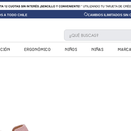
OS A TODO CHILE
CAMBIOS ILIMITADOS SIN
¿QUÉ BUSCAS?
TÉRMINOS MÁS BUSCADOS
CCIÓN
ERGONÓMICO
NIÑOS
NIÑAS
MARC
1
.
ninos
2
.
ninas
3
.
hush puppies kids
4
.
calpany
5
.
ergonomicos
6
.
zapatillas
7
.
botin niño
8
.
ergonomico