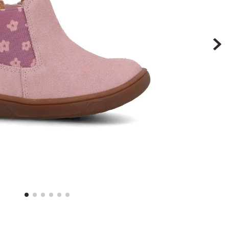
9
.
botin niña
10
.
sandalias