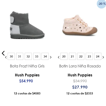
-
20 %
30
31
32
33
34
20
21
22
23
24
Bota Frozt Niña Gris
Botin Lora Niña Rosado
Hush Puppies
Hush Puppies
$
34
.
990
$
54
.
990
$
27
.
990
12
$4583
12
$2333
AÑADIR AL CARRO
AÑADIR AL CARRO