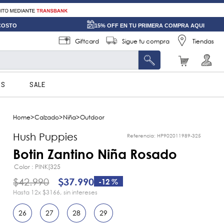
 COSTO
15% OFF EN TU PRIMERA COMPRA AQUI
Giftcard
Sigue tu compra
Tiendas
AS
SALE
Calzado
Niña
Outdoor
Hush Puppies
Referencia
:
HP902011989-325
Botin Zantino Niña Rosado
Color
PINK[325
$
42
.
990
$
37
.
990
-
12 %
12
x
$3166
sin intereses
26
27
28
29