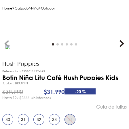
Calzado
Niña
Outdoor
Hush Puppies
Referencia
:
HP302011632-645
Botin Niña Litu Café Hush Puppies Kids
Color
BROWN
$
39
.
990
$
31
.
990
-
20 %
12
x
$2666
sin intereses
Guia de tallas
30
31
32
33
34