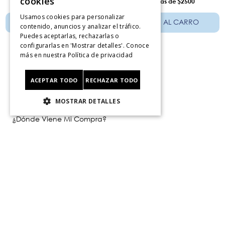
cookies
12
$1292
12
$2500
Usamos cookies para personalizar
AÑADIR AL CARRO
AÑADIR AL CARRO
contenido, anuncios y analizar el tráfico.
Puedes aceptarlas, rechazarlas o
configurarlas en 'Mostrar detalles'. Conoce
más en nuestra
Política de privacidad
ACEPTAR TODO
RECHAZAR TODO
Servicio al consumidor
MOSTRAR DETALLES
Centro De Ayuda
¿Dónde Viene Mi Compra?
Sigue tu compra
Ver Boleta / Ticket de cambo
Retiro En Tienda
Giftcard
CyberMonday
CyberDay
Legal