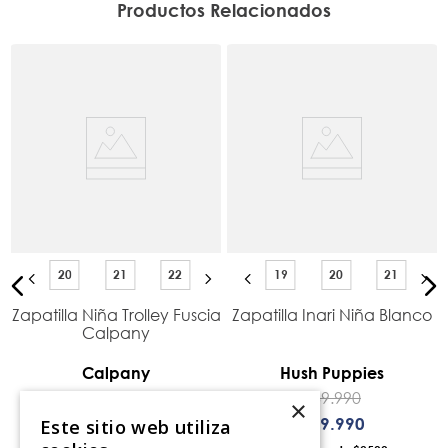
Productos Relacionados
20
21
22
19
20
21
Zapatilla Niña Trolley Fuscia
Zapatilla Inari Niña Blanco
Calpany
Calpany
Hush Puppies
$
30
.
990
$
39
.
990
×
$
15
.
495
$
29
.
990
Este sitio web utiliza