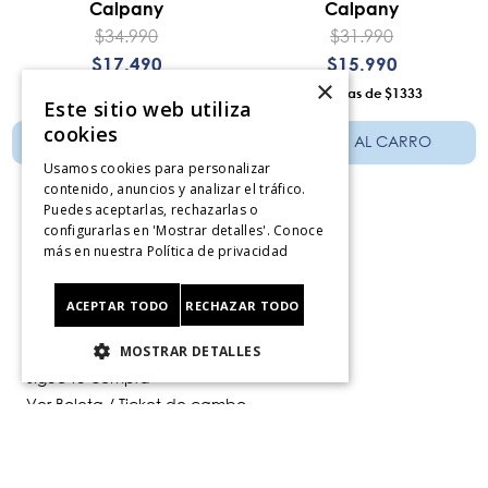
Calpany
Calpany
$
34
.
990
$
31
.
990
$
17
.
490
$
15
.
990
×
12
$1458
12
$1333
Este sitio web utiliza
cookies
AÑADIR AL CARRO
AÑADIR AL CARRO
Usamos cookies para personalizar
contenido, anuncios y analizar el tráfico.
Puedes aceptarlas, rechazarlas o
configurarlas en 'Mostrar detalles'. Conoce
más en nuestra
Política de privacidad
Servicio al consumidor
ACEPTAR TODO
RECHAZAR TODO
Centro De Ayuda
¿Dónde Viene Mi Compra?
MOSTRAR DETALLES
Sigue tu compra
Ver Boleta / Ticket de cambo
Retiro En Tienda
Giftcard
CyberMonday