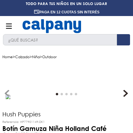
TODO PARA TUS NIÑOS EN UN SOLO LUGAR
PAGA EN 12 CUOTAS SIN INTERÉS
¿QUÉ BUSCAS?
TÉRMINOS MÁS BUSCADOS
Calzado
Niña
Outdoor
1
.
ninos
2
.
ninas
3
.
hush puppies kids
4
.
calpany
5
.
ergonomicos
6
.
botin niño
Hush Puppies
Referencia
:
HP77901149-DK1
7
.
ergonomico
Botín Gamuza Niña Holland Café