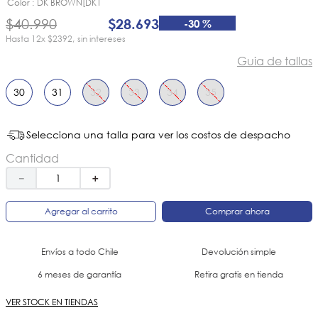
8
.
zapatillas
Color
DK BROWN[DK1
$
40
.
990
$
28
.
693
-
30 %
9
.
botin niña
12
x
$2392
sin intereses
10
.
sandalias
Guia de tallas
30
31
32
33
34
35
Selecciona una talla para ver los costos de despacho
Cantidad
－
＋
Agregar al carrito
Comprar ahora
Envíos a todo Chile
Devolución simple
6 meses de garantía
Retira gratis en tienda
VER STOCK EN TIENDAS