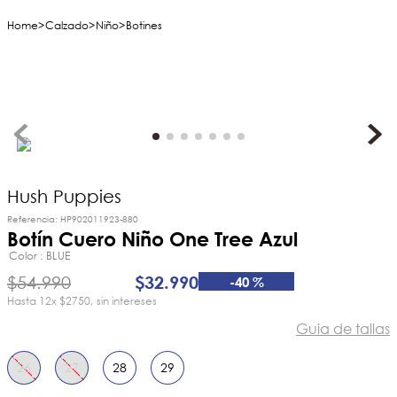
Calzado
Niño
Botines
Hush Puppies
Referencia
:
HP902011923-880
Botín Cuero Niño One Tree Azul
Color
BLUE
$
54
.
990
$
32
.
990
-
40 %
12
x
$2750
sin intereses
Guia de tallas
26
27
28
29