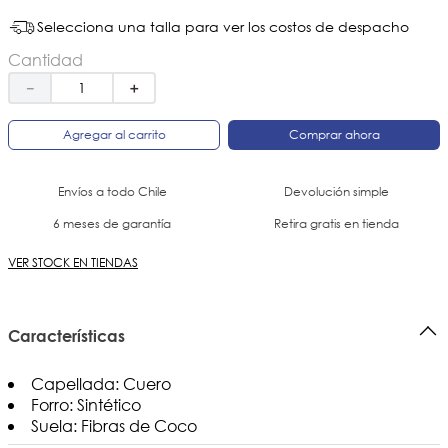
Selecciona una talla para ver los costos de despacho
Cantidad
－
＋
Agregar al carrito
Comprar ahora
Envíos a todo Chile
Devolución simple
6 meses de garantía
Retira gratis en tienda
VER STOCK EN TIENDAS
Características
Capellada: Cuero
Forro: Sintético
Suela: Fibras de Coco