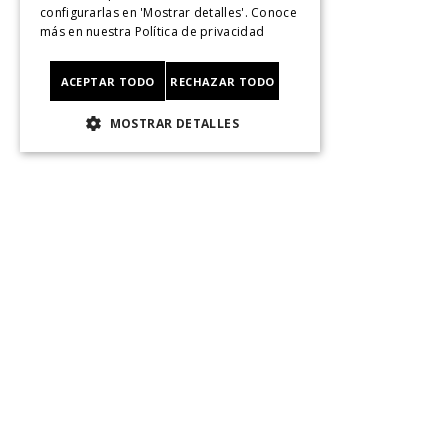
configurarlas en 'Mostrar detalles'. Conoce
Sigue tu compra
más en nuestra
Política de privacidad
Ver Boleta / Ticket de cambo
Retiro En Tienda
ACEPTAR TODO
RECHAZAR TODO
Giftcard
CyberMonday
MOSTRAR DETALLES
CyberDay
Legal
Políticas de Privacidad
Terminos Y Condiciones
Políticas De Despacho
Cambios, Retracto Y Garantía
Política de Privacidad de Marketing
Contáctanos
Av. Las Condes 11281, Las Condes, Santiago.
Santiago, Chile