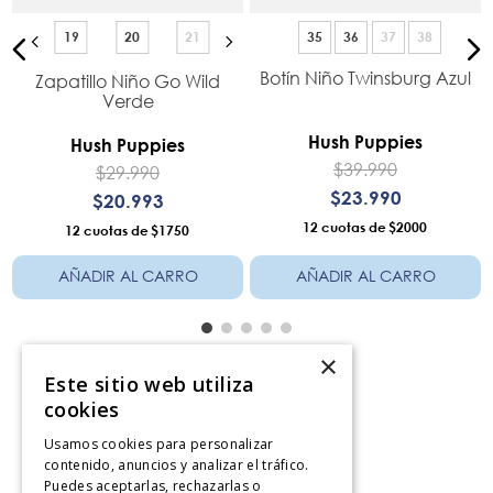
19
20
21
35
36
37
38
Botín Niño Twinsburg Azul
Zapatillo Niño Go Wild
]
Verde
Hush Puppies
Hush Puppies
$
39
.
990
$
29
.
990
$
23
.
990
$
20
.
993
12
$2000
12
$1750
AÑADIR AL CARRO
AÑADIR AL CARRO
×
Este sitio web utiliza
cookies
Servicio al consumidor
Usamos cookies para personalizar
Centro De Ayuda
contenido, anuncios y analizar el tráfico.
Puedes aceptarlas, rechazarlas o
¿Dónde Viene Mi Compra?