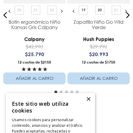
20
21
22
19
20
21
Botín ergonómico Niño
Zapatillo Niño Go Wild
]
Kansas Gris Calpany
Verde
Calpany
Hush Puppies
$
42
.
990
$
29
.
990
$
25
.
790
$
20
.
993
12
$2150
12
$1750
★
★
★
★
★
AÑADIR AL CARRO
AÑADIR AL CARRO
×
Este sitio web utiliza
cookies
Servicio al consumidor
Usamos cookies para personalizar
contenido, anuncios y analizar el tráfico.
Centro De Ayuda
Puedes aceptarlas, rechazarlas o