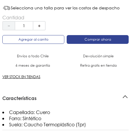
Selecciona una talla para ver los costos de despacho
Cantidad
－
＋
Agregar al carrito
Comprar ahora
Envíos a todo Chile
Devolución simple
6 meses de garantía
Retira gratis en tienda
VER STOCK EN TIENDAS
Características
Capellada: Cuero
Forro: Sintético
Suela: Caucho Termoplástico (Tpr)