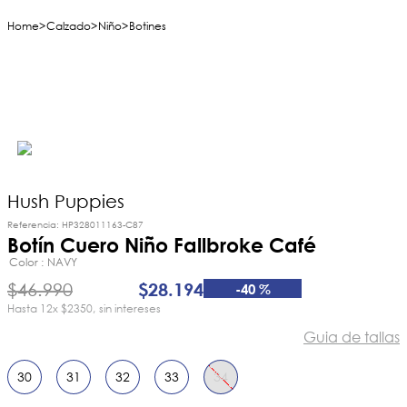
Calzado
Niño
Botines
Hush Puppies
Referencia
:
HP328011163-C87
Botín Cuero Niño Fallbroke Café
Color
NAVY
$
46
.
990
$
28
.
194
-
40 %
12
x
$2350
sin intereses
Guia de tallas
30
31
32
33
34