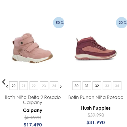
-
50 %
-
20 %
20
21
22
23
24
30
31
32
33
34
Botín Niña Delta 2 Rosado
Botin Runan Niña Rosado
Calpany
Hush Puppies
Calpany
$
39
.
990
$
34
.
990
$
31
.
990
$
17
.
490