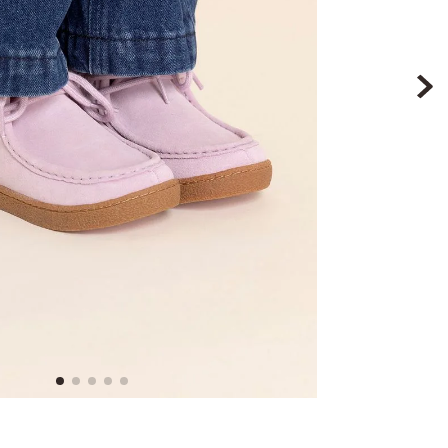
9
.
botin niña
10
.
sandalias