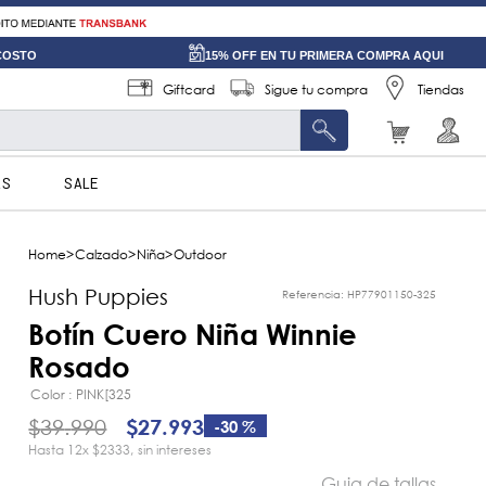
 COSTO
15% OFF EN TU PRIMERA COMPRA AQUI
Giftcard
Sigue tu compra
Tiendas
AS
SALE
Calzado
Niña
Outdoor
Hush Puppies
Referencia
:
HP77901150-325
Botín Cuero Niña Winnie
Rosado
Color
PINK[325
$
39
.
990
$
27
.
993
-
30 %
12
x
$2333
sin intereses
Guia de tallas