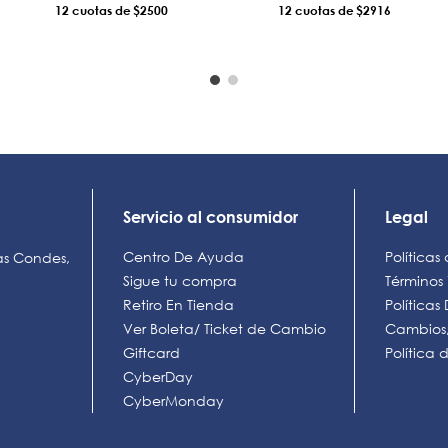
12
$2500
12
$2916
AÑADIR AL CARRO
AÑADIR AL CARRO
Servicio al consumidor
Legal
Centro De Ayuda
Políticas
as Condes,
Sigue tu compra
Términos
Retiro En Tienda
Política
Ver Boleta/ Ticket de Cambio
Cambios,
Giftcard
Política
CyberDay
CyberMonday