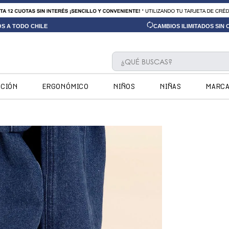
OS A TODO CHILE
CAMBIOS ILIMITADOS SIN
¿QUÉ BUSCAS?
TÉRMINOS MÁS BUSCADOS
CCIÓN
ERGONÓMICO
NIÑOS
NIÑAS
MARC
1
.
ninos
2
.
ninas
3
.
hush puppies kids
4
.
calpany
5
.
ergonomicos
6
.
zapatillas
7
.
ergonomico
8
.
botin niño