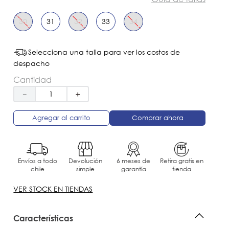
30
31
32
33
34
Selecciona una talla para ver los costos de
despacho
Cantidad
－
＋
Agregar al carrito
Comprar ahora
Envíos a todo
Devolución
6 meses de
Retira gratis en
chile
simple
garantía
tienda
VER STOCK EN TIENDAS
Características