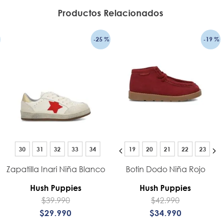
Productos Relacionados
-
25 %
-
19 %
30
31
32
33
34
19
20
21
22
23
Zapatilla Inari Niña Blanco
Botin Dodo Niña Rojo
Hush Puppies
Hush Puppies
$
39
.
990
$
42
.
990
$
29
.
990
$
34
.
990