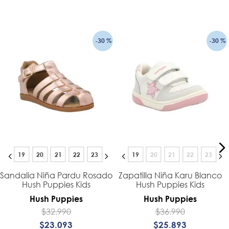
-
30 %
-
30 %
19
20
21
22
23
19
20
21
22
23
Sandalia Niña Pardu Rosado
Zapatilla Niña Karu Blanco
Hush Puppies Kids
Hush Puppies Kids
Hush Puppies
Hush Puppies
$
32
.
990
$
36
.
990
$
23
.
093
$
25
.
893