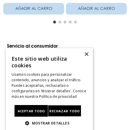
AÑADIR AL CARRO
AÑADIR AL CARRO
Servicio al consumidor
×
Centro De Ayuda
Este sitio web utiliza
¿Dónde Viene Mi Compra?
cookies
Sigue tu compra
Usamos cookies para personalizar
Ver Boleta / Ticket de cambo
contenido, anuncios y analizar el tráfico.
Retiro En Tienda
Puedes aceptarlas, rechazarlas o
configurarlas en 'Mostrar detalles'. Conoce
Giftcard
más en nuestra
Política de privacidad
CyberMonday
CyberDay
ACEPTAR TODO
RECHAZAR TODO
Legal
MOSTRAR DETALLES
Políticas de Privacidad