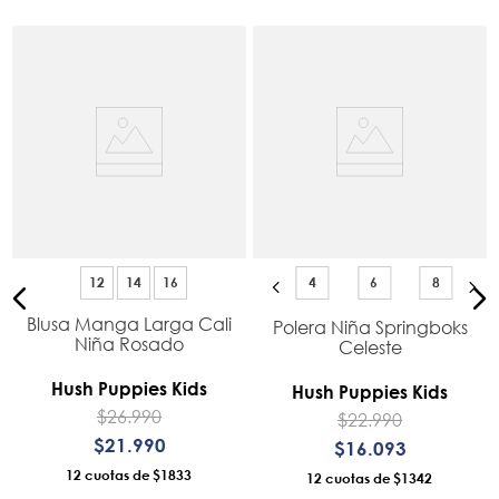
12
14
16
4
6
8
Blusa Manga Larga Cali
Polera Niña Springboks
i
Niña Rosado
Celeste
Hush Puppies Kids
Hush Puppies Kids
$
26
.
990
$
22
.
990
$
21
.
990
$
16
.
093
12
$1833
12
$1342