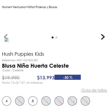
Vestuario
Niña
Poleras y Blusas
Hush Puppies Kids
Referencia
:
HK511021825-287
Blusa Niña Huerta Celeste
Color
Celeste
$
19
.
990
$
13
.
993
-
30 %
12
x
$1167
sin intereses
Guia de tallas
4
6
8
10
12
14
16