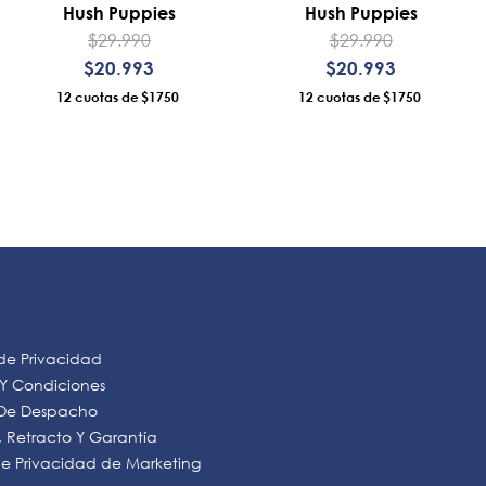
Hush Puppies
Hush Puppies
$
29
.
990
$
29
.
990
$
20
.
993
$
20
.
993
12
$1750
12
$1750
AÑADIR AL CARRO
AÑADIR AL CARRO
 de Privacidad
 Y Condiciones
s De Despacho
 Retracto Y Garantía
 de Privacidad de Marketing