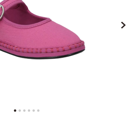
9
.
botin niña
10
.
sandalias