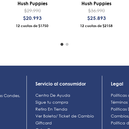
Hush Puppies
Hush Puppies
$
29
.
990
$
36
.
990
$
20
.
993
$
25
.
893
12
$1750
12
$2158
AÑADIR AL CARRO
AÑADIR AL CARRO
Servicio al consumidor
Legal
Centro De Ayuda
Políticas
as Condes,
Sigue tu compra
Términos
Retiro En Tienda
Política
Ver Boleta/ Ticket de Cambio
Cambios,
Giftcard
Política