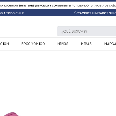
OS A TODO CHILE
CAMBIOS ILIMITADOS SIN
¿QUÉ BUSCAS?
TÉRMINOS MÁS BUSCADOS
CCIÓN
ERGONÓMICO
NIÑOS
NIÑAS
MARC
1
.
ninos
2
.
ninas
3
.
hush puppies kids
4
.
calpany
5
.
ergonomicos
6
.
zapatillas
7
.
botin niño
8
.
ergonomico