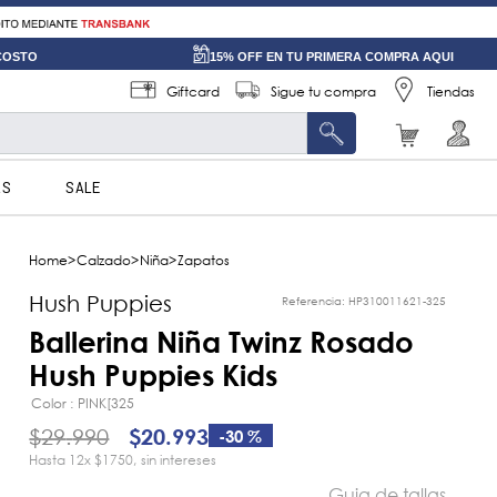
 COSTO
15% OFF EN TU PRIMERA COMPRA AQUI
Giftcard
Sigue tu compra
Tiendas
AS
SALE
Calzado
Niña
Zapatos
Hush Puppies
Referencia
:
HP310011621-325
Ballerina Niña Twinz Rosado
Hush Puppies Kids
Color
PINK[325
$
29
.
990
$
20
.
993
-
30 %
12
x
$1750
sin intereses
Guia de tallas