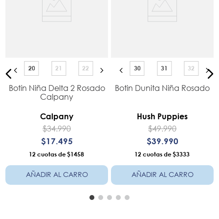
20
21
22
30
31
32
Botín Niña Delta 2 Rosado
Botin Dunita Niña Rosado
y
Calpany
Calpany
Hush Puppies
$
34
.
990
$
49
.
990
$
17
.
495
$
39
.
990
12
$1458
12
$3333
AÑADIR AL CARRO
AÑADIR AL CARRO