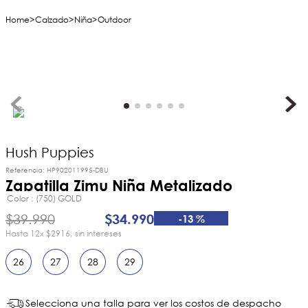
Calzado
Niña
Outdoor
Hush Puppies
Referencia
:
HP902011995-DBU
Zapatilla Zimu Niña Metalizado
Color
(750) GOLD
$
39
.
990
$
34
.
990
-
13 %
12
x
$2916
sin intereses
26
27
28
29
Selecciona una talla para ver los costos de despacho