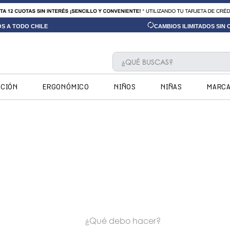
OS A TODO CHILE
CAMBIOS ILIMITADOS SIN
¿QUÉ BUSCAS?
TÉRMINOS MÁS BUSCADOS
CCIÓN
ERGONÓMICO
NIÑOS
NIÑAS
MARC
1
.
ninos
2
.
ninas
3
.
hush puppies kids
4
.
calpany
5
.
ergonomicos
6
.
zapatillas
No encontramos ningún resultado p
7
.
ergonomico
¿Qué debo hacer?
8
.
botin niño