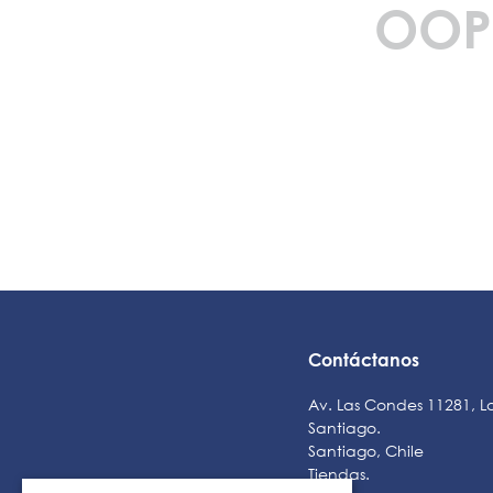
OOP
Contáctanos
Av. Las Condes 11281, L
Santiago.
Santiago, Chile
Tiendas
.