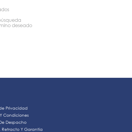
ados
a búsqueda
érmino deseado
 de Privacidad
 Y Condiciones
s De Despacho
 Retracto Y Garantía