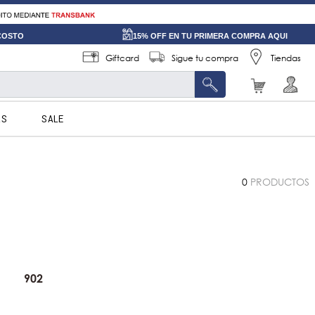
 COSTO
15% OFF EN TU PRIMERA COMPRA AQUI
Giftcard
Sigue tu compra
Tiendas
AS
SALE
0
PRODUCTOS
ara "
902
"