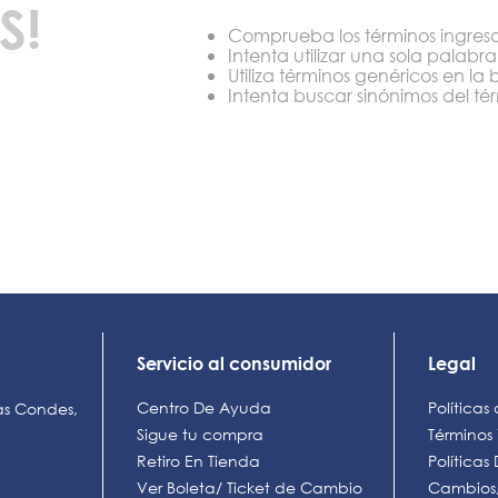
S!
9
.
botin niña
Comprueba los términos ingres
Intenta utilizar una sola palabra
10
.
sandalias
Utiliza términos genéricos en l
Intenta buscar sinónimos del t
Servicio al consumidor
Legal
Centro De Ayuda
Políticas
as Condes,
Sigue tu compra
Términos
Retiro En Tienda
Política
Ver Boleta/ Ticket de Cambio
Cambios,