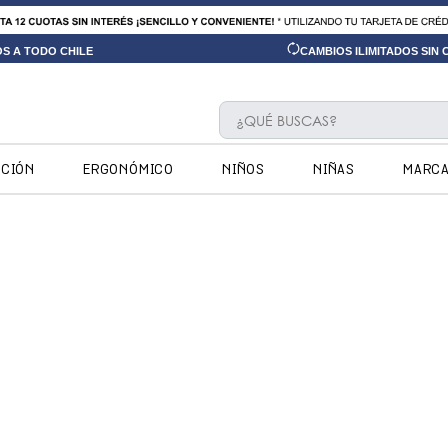
OS A TODO CHILE
CAMBIOS ILIMITADOS SIN
¿QUÉ BUSCAS?
TÉRMINOS MÁS BUSCADOS
CCIÓN
ERGONÓMICO
NIÑOS
NIÑAS
MARC
1
.
ninos
2
.
ninas
3
.
hush puppies kids
4
.
calpany
5
.
ergonomicos
6
.
botin niño
7
.
zapatillas
8
.
ergonomico