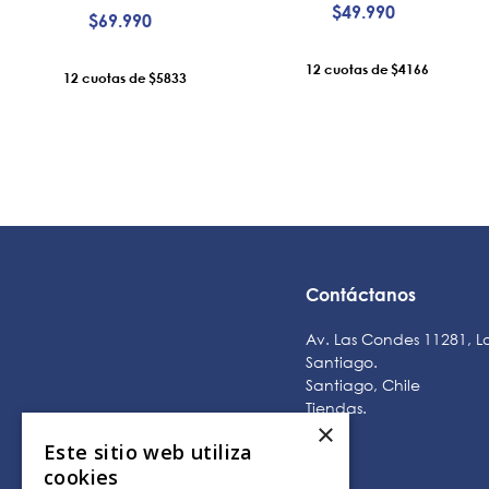
$
49
.
990
$
69
.
990
12
$4166
12
$5833
AÑADIR AL CARRO
AÑADIR AL CARRO
Contáctanos
Av. Las Condes 11281, L
Santiago.
Santiago, Chile
Tiendas
.
×
Este sitio web utiliza
cookies