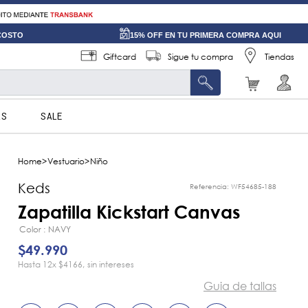
 COSTO
15% OFF EN TU PRIMERA COMPRA AQUI
Giftcard
Sigue tu compra
Tiendas
AS
SALE
Vestuario
Niño
Keds
Referencia
:
WF54685-188
Zapatilla Kickstart Canvas
Color
NAVY
$
49
.
990
12
x
$4166
sin intereses
Guia de tallas