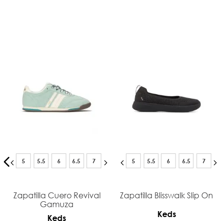
5
5.5
6
6.5
7
5
5.5
6
6.5
7
Zapatilla Cuero Revival
Zapatilla Blisswalk Slip On
Gamuza
Keds
Keds