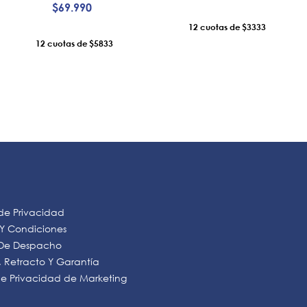
$
69
.
990
12
$3333
12
$5833
AÑADIR AL CARRO
AÑADIR AL CARRO
 de Privacidad
 Y Condiciones
s De Despacho
 Retracto Y Garantía
 de Privacidad de Marketing