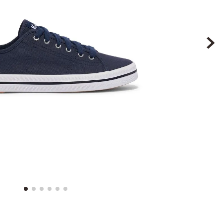
9
.
botin niña
10
.
sandalias