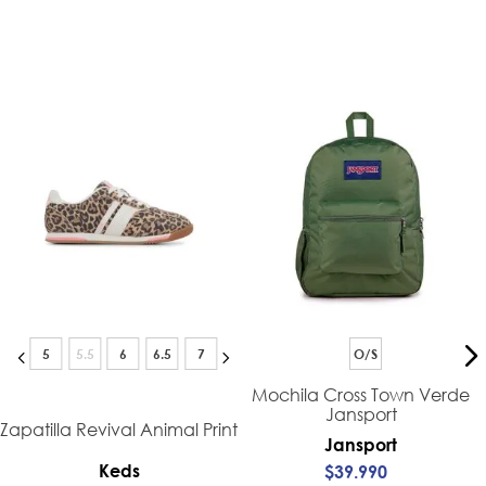
5
5.5
6
6.5
7
O/S
Mochila Cross Town Verde
Jansport
Zapatilla Revival Animal Print
Jansport
Keds
$
39
.
990