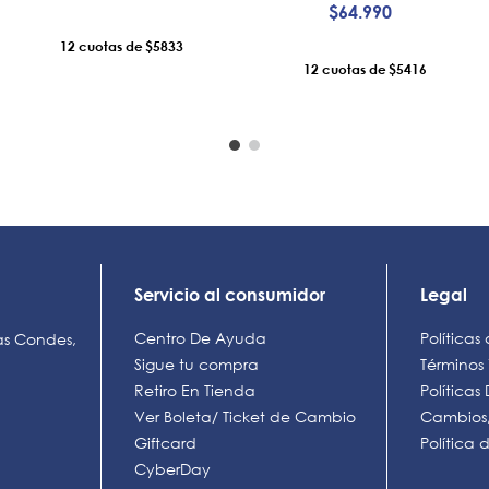
$
64
.
990
12
$5833
12
$5416
AÑADIR AL CARRO
AÑADIR AL CARRO
Servicio al consumidor
Legal
Centro De Ayuda
Políticas
as Condes,
Sigue tu compra
Términos
Retiro En Tienda
Política
Ver Boleta/ Ticket de Cambio
Cambios,
Giftcard
Política
CyberDay