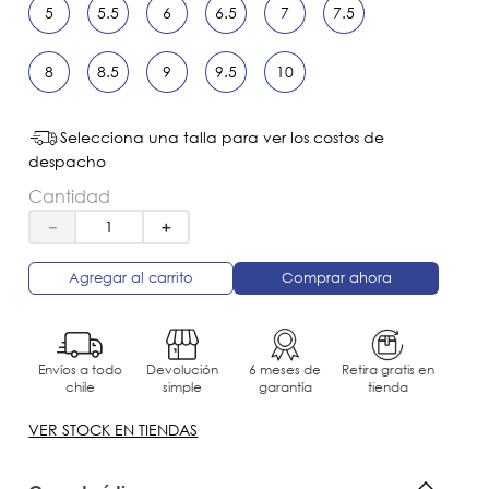
5
5.5
6
6.5
7
7.5
8
8.5
9
9.5
10
Selecciona una talla para ver los costos de
despacho
Cantidad
－
＋
Agregar al carrito
Comprar ahora
Envíos a todo
Devolución
6 meses de
Retira gratis en
chile
simple
garantía
tienda
VER STOCK EN TIENDAS