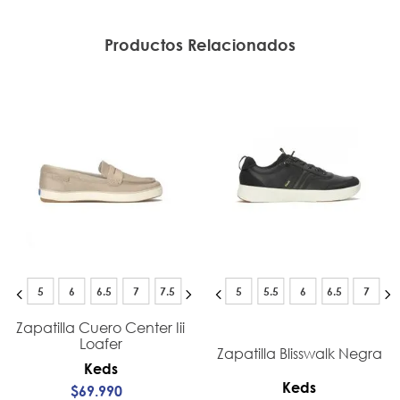
Productos Relacionados
5
6
6.5
7
7.5
5
5.5
6
6.5
7
Zapatilla Cuero Center Iii
Loafer
Zapatilla Blisswalk Negra
Keds
Keds
$
69
.
990