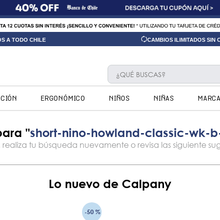
OS A TODO CHILE
CAMBIOS ILIMITADOS SIN
¿QUÉ BUSCAS?
TÉRMINOS MÁS BUSCADOS
CCIÓN
ERGONÓMICO
NIÑOS
NIÑAS
MARC
1
.
ninos
2
.
ninas
short-nino-howland-classic-wk-
3
.
hush puppies kids
4
.
calpany
5
.
ergonomicos
Lo nuevo de Calpany
6
.
botin niño
7
.
zapatillas
-
50 %