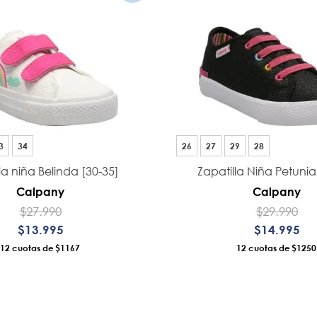
8
.
ergonomico
9
.
botin niña
10
.
sandalias
3
34
26
27
29
28
la niña Belinda [30-35]
Zapatilla Niña Petunia
Calpany
Calpany
$
27
.
990
$
29
.
990
$
13
.
995
$
14
.
995
12
$1167
12
$1250
ÑADIR AL CARRO
AÑADIR AL CAR