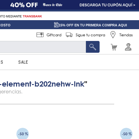
 COSTO
15% OFF EN TU PRIMERA COMPRA AQUI
Giftcard
Sigue tu compra
Tiendas
AS
SALE
b-element-b202nehw-lnk
-
50 %
-
50 %