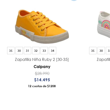
35
30
31
32
33
34
35
30
3
Zapatilla Niña Ruby 2 [30-35]
Zapatil
Calpany
$
28
.
990
$
14
.
495
12
$1208
AÑADIR AL CARRO
A