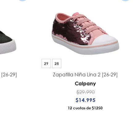
29
28
 [26-29]
Zapatilla Niña Lina 2 [26-29]
Calpany
$
29
.
990
$
14
.
995
12
$1250
RO
AÑADIR AL CARRO