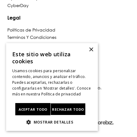
CyberDay
Legal
Políticas de Privacidad
Terminos Y Condiciones
Políticas De Despacho
×
Cambios, Retracto Y Garantía
Este sitio web utiliza
Política de Privacidad de Marketing
cookies
Usamos cookies para personalizar
Contáctanos
contenido, anuncios y analizar el tráfico.
Puedes aceptarlas, rechazarlas o
Av. Las Condes 11281, Las Condes, Santiago.
configurarlas en 'Mostrar detalles'. Conoce
Santiago, Chile
más en nuestra
Política de privacidad
Tiendas
.
ACEPTAR TODO
RECHAZAR TODO
MOSTRAR DETALLES