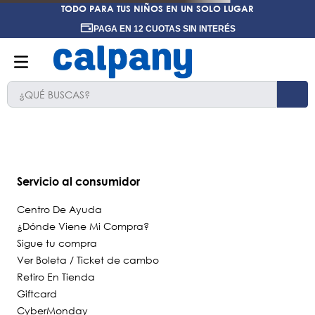
TODO PARA TUS NIÑOS EN UN SOLO LUGAR
PAGA EN 12 CUOTAS SIN INTERÉS
¿QUÉ BUSCAS?
TÉRMINOS MÁS BUSCADOS
1
.
ninos
2
.
ninas
Servicio al consumidor
3
.
hush puppies kids
Centro De Ayuda
4
.
calpany
¿Dónde Viene Mi Compra?
Sigue tu compra
5
.
ergonomicos
Ver Boleta / Ticket de cambo
6
.
zapatillas
Retiro En Tienda
7
.
botin niño
Giftcard
CyberMonday