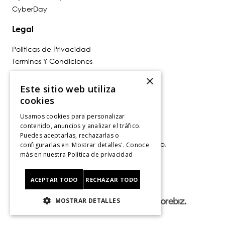
8
.
ergonomico
CyberDay
9
.
botin niña
Legal
10
.
sandalias
Políticas de Privacidad
Terminos Y Condiciones
Políticas De Despacho
×
Cambios, Retracto Y Garantía
Este sitio web utiliza
Política de Privacidad de Marketing
cookies
Usamos cookies para personalizar
Contáctanos
contenido, anuncios y analizar el tráfico.
Puedes aceptarlas, rechazarlas o
Av. Las Condes 11281, Las Condes, Santiago.
configurarlas en 'Mostrar detalles'. Conoce
Santiago, Chile
más en nuestra
Política de privacidad
Tiendas
.
ACEPTAR TODO
RECHAZAR TODO
MOSTRAR DETALLES