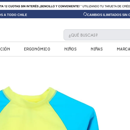
OS A TODO CHILE
CAMBIOS ILIMITADOS SIN
¿QUÉ BUSCAS?
TÉRMINOS MÁS BUSCADOS
CCIÓN
ERGONÓMICO
NIÑOS
NIÑAS
MARC
1
.
ninos
2
.
ninas
3
.
hush puppies kids
4
.
calpany
5
.
ergonomicos
6
.
botin niño
7
.
zapatillas
8
.
ergonomico