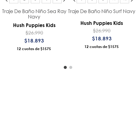
Traje De Baño Niño Sea Ray
Traje De Baño Niño Surf Navy
Navy
Hush Puppies Kids
Hush Puppies Kids
$
26
.
990
$
26
.
990
$
18
.
893
$
18
.
893
12
$1575
12
$1575
AÑADIR AL CARRO
AÑADIR AL CARRO
Servicio al consumidor
Legal
Centro De Ayuda
Políticas
as Condes,
Sigue tu compra
Términos
Retiro En Tienda
Política