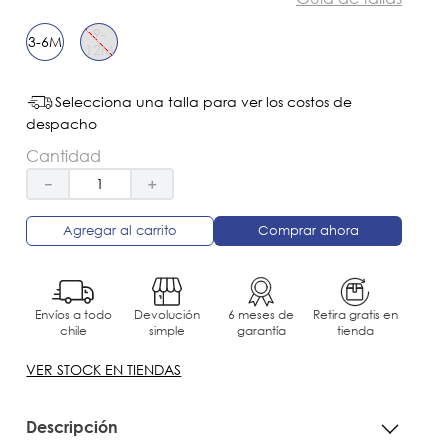
9-
3-6M
12M
Selecciona una talla para ver los costos de
despacho
Cantidad
－
＋
Agregar al carrito
Comprar ahora
Envíos a todo
Devolución
6 meses de
Retira gratis en
chile
simple
garantía
tienda
VER STOCK EN TIENDAS
Descripción