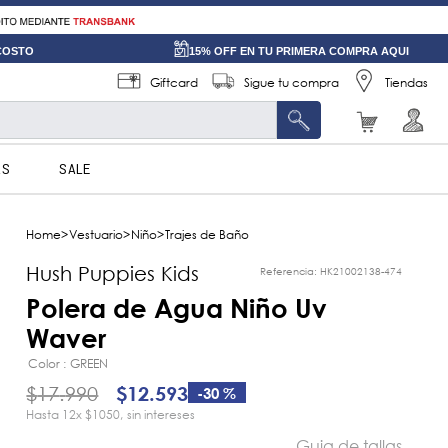
 COSTO
15% OFF EN TU PRIMERA COMPRA AQUI
Giftcard
Sigue tu compra
Tiendas
AS
SALE
Vestuario
Niño
Trajes de Baño
Hush Puppies Kids
Referencia
:
HK21002138-474
Polera de Agua Niño Uv
Waver
Color
GREEN
$
17
.
990
$
12
.
593
-
30 %
12
x
$1050
sin intereses
Guia de tallas