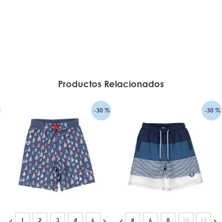
Productos Relacionados
-
30 %
-
30 %
1
2
3
4
6
4
6
8
10
12