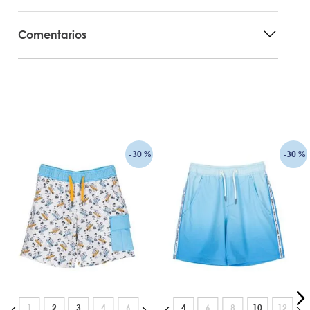
Comentarios
-
30 %
-
30 %
1
2
3
4
6
4
6
8
10
12