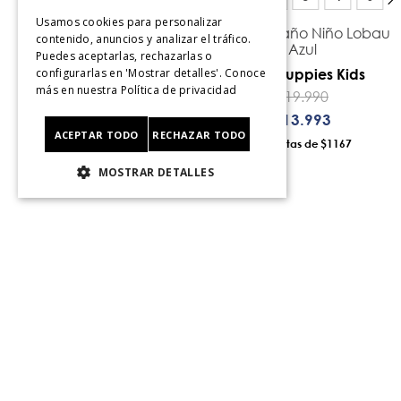
Usamos cookies para personalizar
Traje de Baño Niño Loitz
Traje de Baño Niño Lobau
contenido, anuncios y analizar el tráfico.
Celeste
Azul
Puedes aceptarlas, rechazarlas o
Hush Puppies Kids
Hush Puppies Kids
configurarlas en 'Mostrar detalles'. Conoce
más en nuestra
Política de privacidad
$
19
.
990
$
19
.
990
$
13
.
993
$
13
.
993
ACEPTAR TODO
RECHAZAR TODO
12
$1167
12
$1167
AÑADIR AL CARRO
AÑADIR AL CARRO
MOSTRAR DETALLES
Contáctanos
Av. Las Condes 11281, L
Santiago.
Santiago, Chile