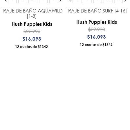
TRAJE DE BAÑO AQUAWILD
TRAJE DE BAÑO SURF [4-16]
[1-8]
Hush Puppies Kids
Hush Puppies Kids
$
22
.
990
$
22
.
990
$
16
.
093
$
16
.
093
12
$1342
12
$1342
AÑADIR AL CARRO
AÑADIR AL CARRO
 de Privacidad
 Y Condiciones
s De Despacho