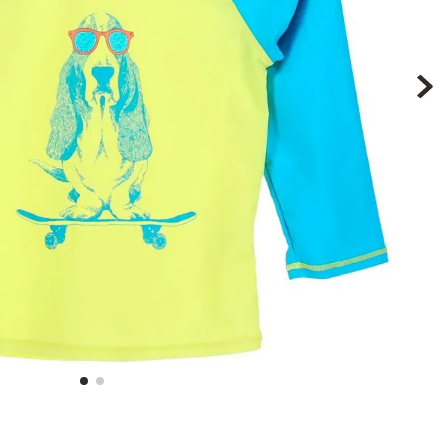
9
.
botin niña
10
.
sandalias