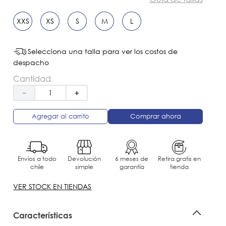
XXS
XS
S
M
L
Selecciona una talla para ver los costos de
despacho
Cantidad
－
＋
Agregar al carrito
Comprar ahora
Envíos a todo
Devolución
6 meses de
Retira gratis en
chile
simple
garantía
tienda
VER STOCK EN TIENDAS
Características