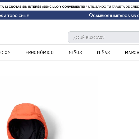
OS A TODO CHILE
CAMBIOS ILIMITADOS SIN
¿QUÉ BUSCAS?
TÉRMINOS MÁS BUSCADOS
CCIÓN
ERGONÓMICO
NIÑOS
NIÑAS
MARC
1
.
ninos
2
.
ninas
3
.
hush puppies kids
4
.
calpany
5
.
ergonomicos
6
.
zapatillas
7
.
botin niño
8
.
ergonomico