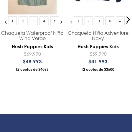
1
2
3
4
6
1
2
3
4
6
Chaqueta Waterproof Niño
Chaqueta Niño Adventure
Wind Verde
Navy
Hush Puppies Kids
Hush Puppies Kids
$
69
.
990
$
59
.
990
$
48
.
993
$
41
.
993
12
$4083
12
$3500
AÑADIR AL CARRO
AÑADIR AL CARRO