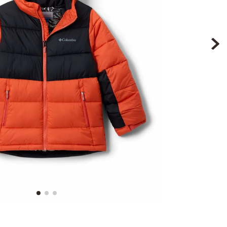
9
.
botin niña
10
.
sandalias