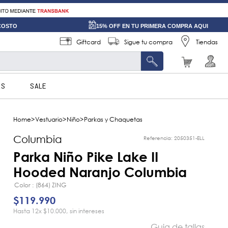
 COSTO
15% OFF EN TU PRIMERA COMPRA AQUI
Giftcard
Sigue tu compra
Tiendas
AS
SALE
Vestuario
Niño
Parkas y Chaquetas
Columbia
Referencia
:
2050351-ELL
Parka Niño Pike Lake II
Hooded Naranjo Columbia
Color
(864) ZING
$
119
.
990
12
x
$10.000
sin intereses
Guia de tallas