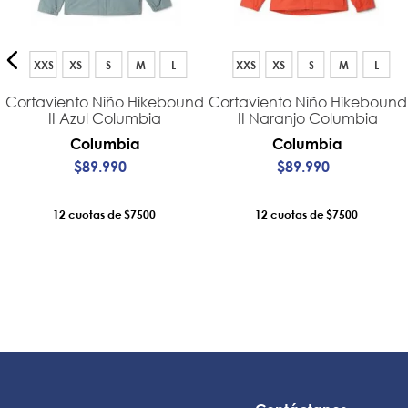
XXS
XS
S
M
L
XXS
XS
S
M
L
Cortaviento Niño Hikebound
Cortaviento Niño Hikebound
II Azul Columbia
II Naranjo Columbia
Columbia
Columbia
$
89
.
990
$
89
.
990
12
$7500
12
$7500
AÑADIR AL CARRO
AÑADIR AL CARRO