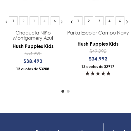
1
2
3
4
6
1
2
3
4
6
Chaqueta Niño
Parka Escolar Campo Navy
Montgomery Azul
Hush Puppies Kids
Hush Puppies Kids
$
49
.
990
$
54
.
990
$
34
.
993
$
38
.
493
12
$2917
12
$3208
★
★
★
★
★
AÑADIR AL CARRO
AÑADIR AL CARRO